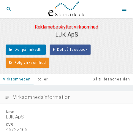
search
menu
Reklamebeskyttet virksomhed
LJK ApS
Del på linkedIn
Del på facebook
Følg virksomhed
Virksomheden
Roller
Gå til branchesiden
Virksomhedsinformation
subject
Navn
LJK ApS
CVR
45722465