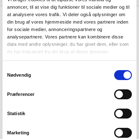
annoncer, til at vise dig funktioner til sociale medier og til
at analysere vores trafik. Vi deler også oplysninger om
Resultat i 1000 DKK
2025-12
din brug af vores hjemmeside med vores partnere inden
Nettoomsætning
-
for sociale medier, annonceringspartnere og
analysepartnere. Vores partnere kan kombinere disse
Bruttofortjeneste
53
data med andre oplysninger, du har givet dem, eller som
de har indsamlet fra din brug af deres tjenester.
Driftsresultat (EBIT)
-
Resultat før skat
28
Samtykkevalg
Nødvendig
Årets Resultat
22
Balance i 1000 DKK
2025-12
Præferencer
Anlægsaktiver
456
Statistik
Omsætningsaktiver
132
Egenkapital
42
Marketing