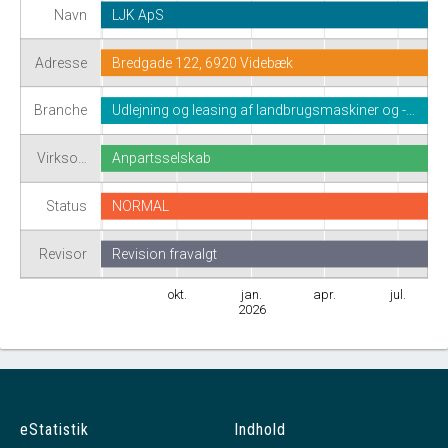
Navn
LJK ApS
Adresse
Bredgade 122, 6920 Videbæk
Branche
Udlejning og leasing af landbrugsmaskiner og -…
Virkso…
Anpartsselskab
Status
NORMAL
Revisor
Revision fravalgt
okt.
jan.
apr.
jul.
2026
eStatistik
Indhold