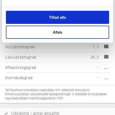
Hensatte forpligtelser
-
Gældsforpligtelser
547
Tillad alle
Årets balance
588
Afvis
Nøgletal i %
2025-12
Soliditetsgrad
7,1
Likviditetsgrad
24,2
Afkastningsgrad
-
Overskudsgrad
-
Tal fra erhvervsstyrelsens regnskabs-API. eStatistik henviser til
Erhvervsstyrelsen ved eventuelle fejlregistreringer. Vi anbefaler at krydstjekke
regnskabsdataen med årsrapporterne i PDF.
Udvikling i antal ansatte
show_chart