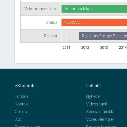
Virksomhedsform
Anpartsselskab
Status
NORMAL
Revisor
Revisionsfirmaet Bent Jø
2011
2012
2013
201
eStatistik
Indhold
Forside
Nyheder
Kontakt
Vidensbank
Om os
Specialstatistik
Job
Vores værktøjer