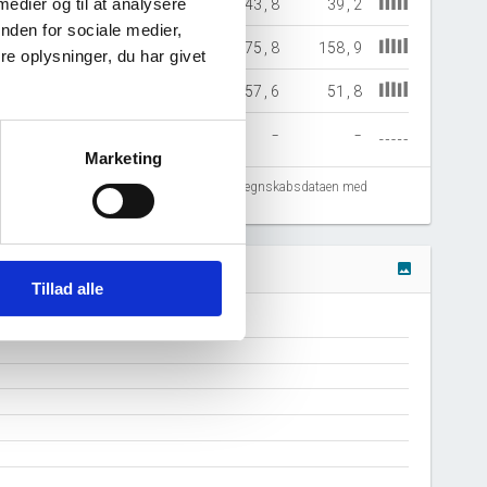
45,1
41,2
44,2
43,8
39,2
 medier og til at analysere
nden for sociale medier,
81,1
162,1
169,5
175,8
158,9
e oplysninger, du har givet
58,9
52,7
56,6
57,6
51,8
-
-
-
-
-
Marketing
fejlregistreringer. Vi anbefaler at krydstjekke regnskabsdataen med
image
Tillad alle