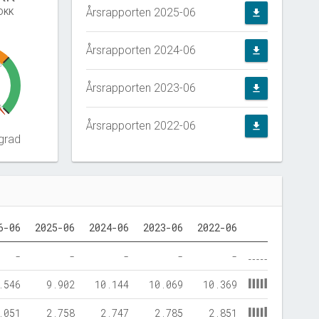
Årsrapporten 2025-06
 DKK
file_download
Årsrapporten 2024-06
file_download
0
Årsrapporten 2023-06
file_download
5
Årsrapporten 2022-06
file_download
grad
6-06
2025-06
2024-06
2023-06
2022-06
-
-
-
-
-
.546
9.902
10.144
10.069
10.369
.051
2.758
2.747
2.785
2.851