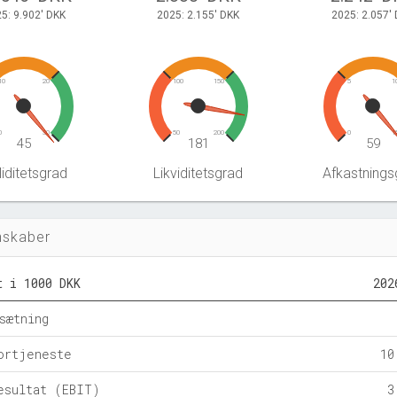
5: 9.902' DKK
2025: 2.155' DKK
2025: 2.057'
10
20
100
150
5
1
0
30
50
200
0
1
45
181
59
iditetsgrad
Likviditetsgrad
Afkastnings
nskaber
t i 1000 DKK
202
sætning
ortjeneste
10
esultat (EBIT)
3