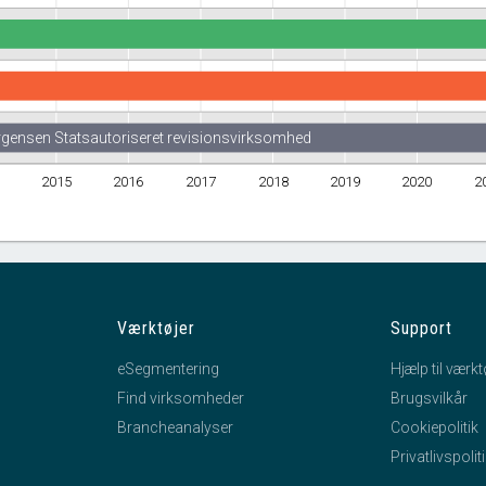
rgensen Statsautoriseret revisionsvirksomhed
4
2015
2016
2017
2018
2019
2020
2
Værktøjer
Support
eSegmentering
Hjælp til værkt
Find virksomheder
Brugsvilkår
Brancheanalyser
Cookiepolitik
Privatlivspolit