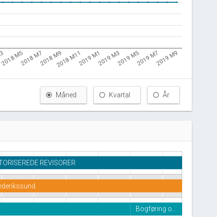
M3
2018 M11
2019 M7
2018 M9
2019 M5
2018 M7
2019 M3
2018 M5
2019 M1
2019 M9
Måned
Kvartal
År
TORISEREDE REVISORER
rederikssund
Bogføring o…