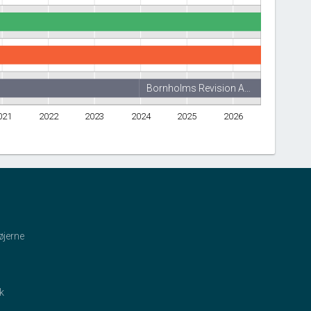
Bornholms Revision A…
021
2022
2023
2024
2025
2026
øjerne
ik