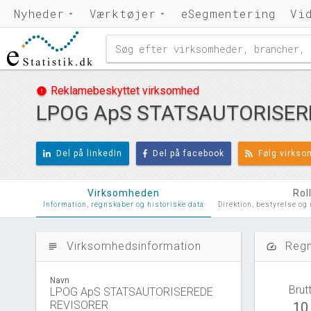
Nyheder
Værktøjer
eSegmentering
Vi
Reklamebeskyttet virksomhed
error
LPOG ApS STATSAUTORISER
Del på linkedIn
Del på facebook
Følg virks
Virksomheden
Rol
Information, regnskaber og historiske data
Direktion, bestyrelse og
Virksomhedsinformation
Regn
subject
speed
Navn
Brut
LPOG ApS STATSAUTORISEREDE
REVISORER
10