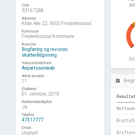
202
CVR
33167288
Adresse
Kilde Alle 22, 3600 Frederikssund
Kommune
Frederikssund Kommune
Branche
Bogføring og revision;
skatterådgivning
Sol
Virksomhedsform
Anpartsselskab
Antal ansatte
Reg
11
assignment
Etableret
01. oktober, 2010
Resulta
Reklamebeskyttet
Ja
Nettoom
Telefon
47317777
Bruttof
Email
Driftsr
Uoplyst