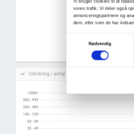
Solidit
Vi bruger cookies til at tilpas
vores trafik. Vi deler også 
Likvidi
annonceringspartnere og anal
dem, eller som de har indsaml
Afkastn
Samtykkevalg
Oversku
Nødvendig
Tal fra erh
årsrapporte
Udvikling i antal ansatte
show_chart
1000+
1000+
500 - 999
500 - 999
200 - 499
200 - 499
100 - 199
100 - 199
50 - 99
50 - 99
20 - 49
20 - 49