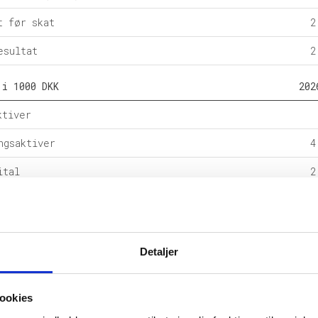
t før skat
2
esultat
2
 i 1000 DKK
202
ktiver
ngsaktiver
4
ital
2
e forpligtelser
rpligtelser
2
Detaljer
alance
5
l i %
202
ookies