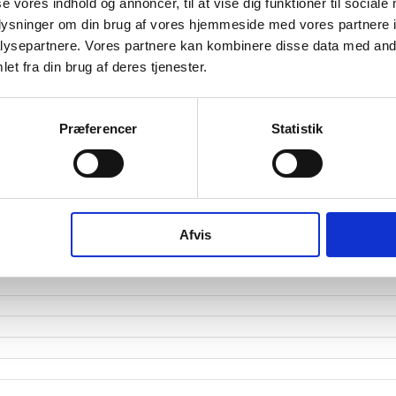
etsgrad
se vores indhold og annoncer, til at vise dig funktioner til sociale
oplysninger om din brug af vores hjemmeside med vores partnere i
tetsgrad
1
ysepartnere. Vores partnere kan kombinere disse data med andr
et fra din brug af deres tjenester.
ingsgrad
dsgrad
Præferencer
Statistik
vervsstyrelsens regnskabs-API. eStatistik henviser til Erhvervsstyrelsen ved eventuelle 
rne i PDF.
Afvis