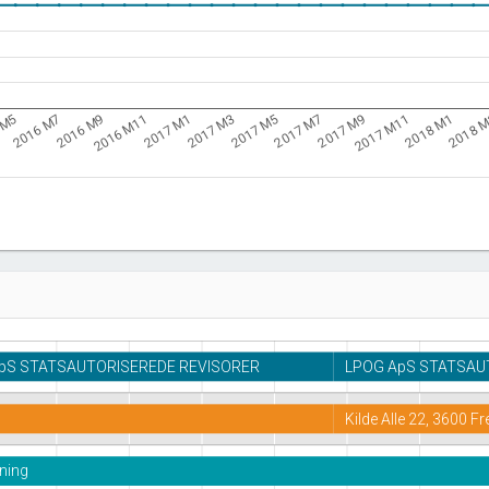
2016 M11
2017 M7
2018 
2016 M9
2017 M5
2018 M1
2016 M7
2017 M3
2017 M11
 M5
2017 M1
2017 M9
pS STATSAUTORISEREDE REVISORER
LPOG ApS STATSAU
Kilde Alle 22, 3600 F
vning