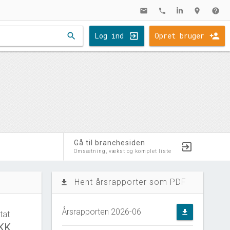
mail
phone
location_on
help
search
Log ind
Opret bruger
Gå til branchesiden
Omsætning, vækst og komplet liste
Hent årsrapporter som PDF
file_download
Årsrapporten 2026-06
file_download
tat
DKK