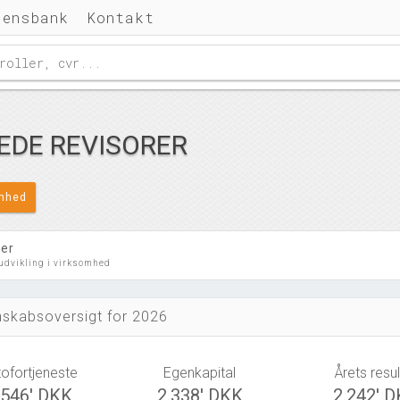
densbank
Kontakt
EDE REVISORER
omhed
ler
 udvikling i virksomhed
skabsoversigt for 2026
tofortjeneste
Egenkapital
Årets resul
.546' DKK
2.338' DKK
2.242' 