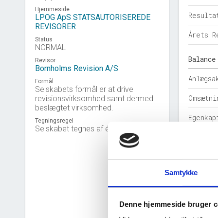
Hjemmeside
Resulta
LPOG ApS STATSAUTORISEREDE
REVISORER
Årets R
Status
NORMAL
Balance
Revisor
Bornholms Revision A/S
Anlægsa
Formål
Selskabets formål er at drive
Omsætni
revisionsvirksomhed samt dermed
beslægtet virksomhed.
Egenkap
Tegningsregel
Selskabet tegnes af én direktør.
Hensatt
Gældsfo
Samtykke
Årets b
Nøgleta
Denne hjemmeside bruger c