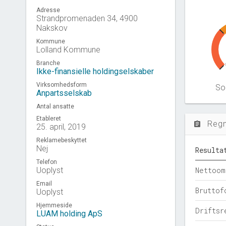
Adresse
Strandpromenaden 34, 4900
Nakskov
Kommune
Lolland Kommune
Branche
Ikke-finansielle holdingselskaber
Virksomhedsform
Sol
Anpartsselskab
Antal ansatte
Etableret
Reg
assignment
25. april, 2019
Reklamebeskyttet
Nej
Resulta
Telefon
Uoplyst
Nettoom
Email
Bruttof
Uoplyst
Hjemmeside
Driftsr
LUAM holding ApS