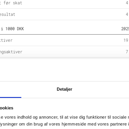
t før skat
4
esultat
4
 i 1000 DKK
202
ktiver
19
ngsaktiver
7
ital
20
e forpligtelser
rpligtelser
6
Detaljer
alance
26
ookies
l i %
202
se vores indhold og annoncer, til at vise dig funktioner til sociale
etsgrad
oplysninger om din brug af vores hjemmeside med vores partnere i