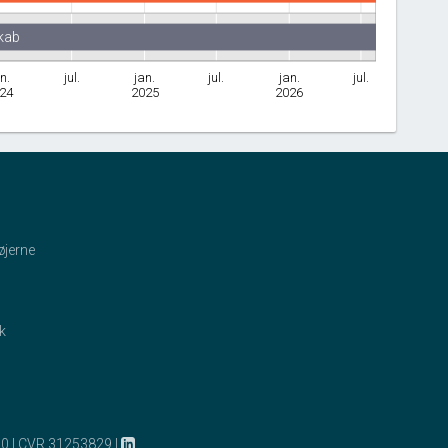
kab
n.
jul.
jan.
jul.
jan.
jul.
24
2025
2026
øjerne
ik
10
|
CVR 31253829
|