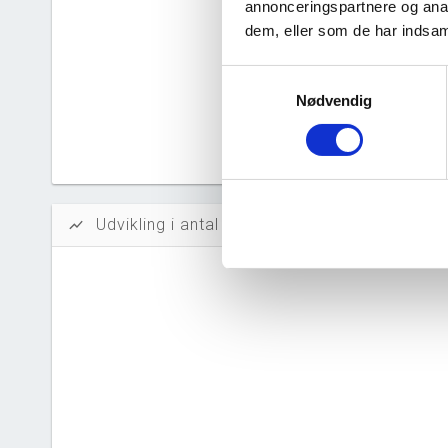
annonceringspartnere og anal
Likvidi
dem, eller som de har indsaml
Afkastn
Samtykkevalg
Nødvendig
Oversku
Tal fra erh
årsrapporte
Udvikling i antal ansatte
show_chart