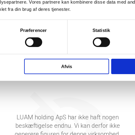
ysepartnere. Vores partnere kan kombinere disse data med andr
tetsgrad
1
et fra din brug af deres tjenester.
ingsgrad
Præferencer
Statistik
dsgrad
vervsstyrelsens regnskabs-API. eStatistik henviser til Erhvervsstyrelsen ved eventuelle 
rne i PDF.
Afvis
LUAM holding ApS har ikke haft nogen
beskæftigelse endnu. Vi kan derfor ikke
generere figuren for denne virksomhed.