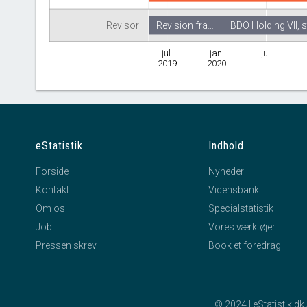
Revisor
Revision fra…
BDO Holding VII, s
jul.
jan.
jul.
2019
2020
eStatistik
Indhold
Forside
Nyheder
Kontakt
Vidensbank
Om os
Specialstatistik
Job
Vores værktøjer
Pressen skrev
Book et foredrag
© 2024 | eStatistik.d