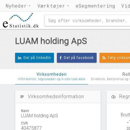
Nyheder
Værktøjer
eSegmentering
Vi
LUAM holding ApS
Del på linkedIn
Del på facebook
Følg virks
Virksomheden
Rol
Information, regnskaber og historiske data
Direktion, bestyrelse og
Virksomhedsinformation
Regn
subject
speed
Navn
Brut
LUAM holding ApS
-
CVR
40475877
20