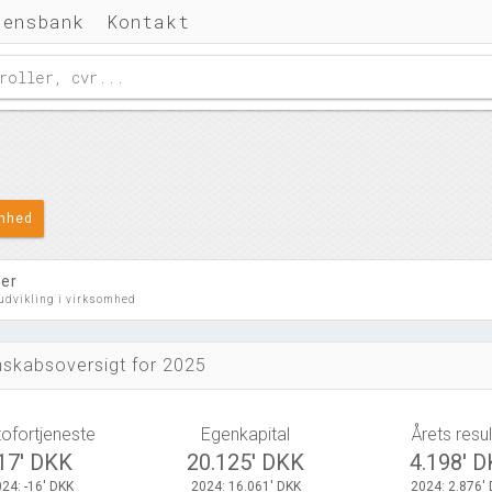
densbank
Kontakt
omhed
ler
 udvikling i virksomhed
skabsoversigt for 2025
tofortjeneste
Egenkapital
Årets resul
17' DKK
20.125' DKK
4.198' 
24: -16' DKK
2024: 16.061' DKK
2024: 2.876'