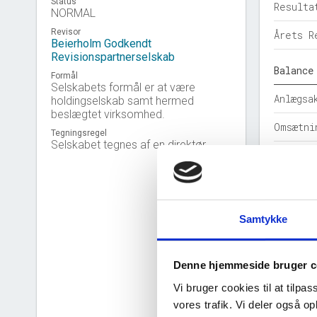
Status
Resulta
NORMAL
Revisor
Årets R
Beierholm Godkendt
Revisionspartnerselskab
Balance
Formål
Selskabets formål er at være
Anlægsa
holdingselskab samt hermed
beslægtet virksomhed.
Omsætni
Tegningsregel
Selskabet tegnes af en direktør.
Egenkap
Hensatt
Gældsfo
Samtykke
Årets b
Denne hjemmeside bruger c
Nøgleta
Vi bruger cookies til at tilpas
Solidit
vores trafik. Vi deler også 