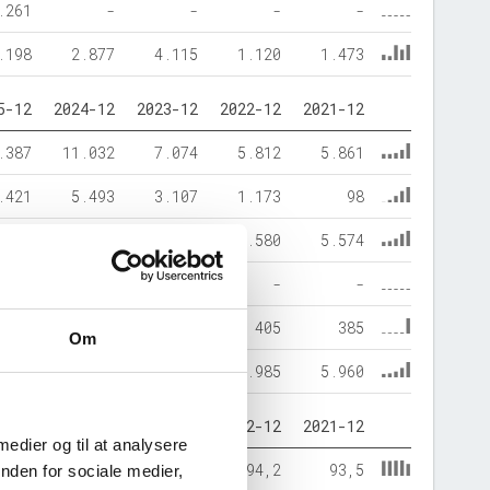
.261
-
-
-
-
.198
2.877
4.115
1.120
1.473
5-12
2024-12
2023-12
2022-12
2021-12
.387
11.032
7.074
5.812
5.861
.421
5.493
3.107
1.173
98
.125
16.062
9.745
6.580
5.574
-
-
-
-
-
.683
463
435
405
385
Om
.807
16.525
10.181
6.985
5.960
5-12
2024-12
2023-12
2022-12
2021-12
 medier og til at analysere
75,1
97,2
95,7
94,2
93,5
nden for sociale medier,