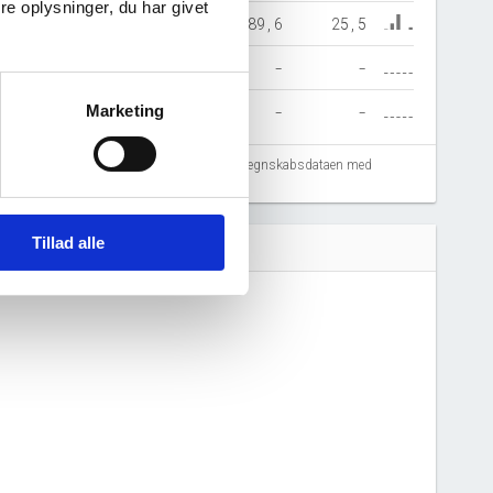
e oplysninger, du har givet
11,0
1.185,9
714,0
289,6
25,5
-
-
-
-
-
Marketing
-
-
-
-
-
fejlregistreringer. Vi anbefaler at krydstjekke regnskabsdataen med
Tillad alle