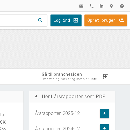
mail
phone
location_on
help
search
Log ind
Opret bruger
Gå til branchesiden
Omsætning, vækst og komplet liste
Hent årsrapporter som PDF
file_download
Årsrapporten 2025-12
file_download
tat
DKK
Årsrapporten 2024-12
 DKK
file_download