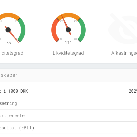
10
20
100
150
0
30
50
200
75
111
iditetsgrad
Likviditetsgrad
Afkastnings
nskaber
t i 1000 DKK
202
sætning
ortjeneste
esultat (EBIT)