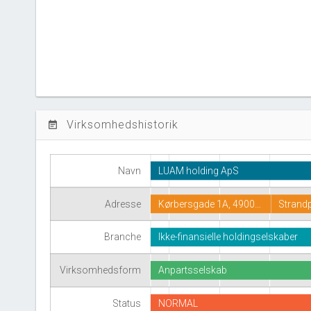
Virksomhedshistorik
event_note
Navn
LUAM holding ApS
Adresse
Kørbersgade 1A, 4900…
Strand
Branche
Ikke-finansielle holdingselskaber
Virksomhedsform
Anpartsselskab
Status
NORMAL