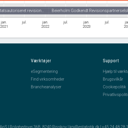
tatsautoriseret revision…
Beierholm Godkendt Revisionspartnersels
jan.
jul.
jan.
jul.
jan.
jul.
ja
2021
2022
2023
20
Værktøjer
Support
eSegmentering
Hjælp til værkt
Find virksomheder
Brugsvilkår
Brancheanalyser
Cookiepolitik
Privatlivspolit
k ApS | Rolighedsvej 36B, 8240 Risskov |
kni@estatistik.dk
|
+45 24 48 28 