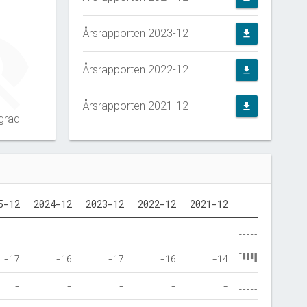
Årsrapporten 2023-12
file_download
Årsrapporten 2022-12
file_download
Årsrapporten 2021-12
file_download
grad
5-12
2024-12
2023-12
2022-12
2021-12
-
-
-
-
-
-17
-16
-17
-16
-14
-
-
-
-
-