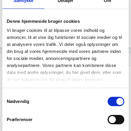
Samtykke
Detaljer
Om
Revisor
Uoplyst
Formål
Denne hjemmeside bruger cookies
Uoplyst
Vi bruger cookies til at tilpasse vores indhold og
Tegningsregel
Uoplyst
annoncer, til at vise dig funktioner til sociale medier og til
at analysere vores trafik. Vi deler også oplysninger om
din brug af vores hjemmeside med vores partnere inden
for sociale medier, annonceringspartnere og
Udvikling i antal ansatte
show_chart
analysepartnere. Vores partnere kan kombinere disse
data med andre oplysninger, du har givet dem, eller som
de har indsamlet fra din brug af deres tjenester.
Samtykkevalg
Nødvendig
Lundby Ler Laboratorium har ikke haft nogen
beskæftigelse endnu. Vi kan derfor ikke
Præferencer
generere figuren for denne virksomhed.