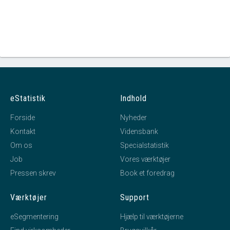
eStatistik
Indhold
Forside
Nyheder
Kontakt
Vidensbank
Om os
Specialstatistik
Job
Vores værktøjer
Pressen skrev
Book et foredrag
Værktøjer
Support
eSegmentering
Hjælp til værktøjerne