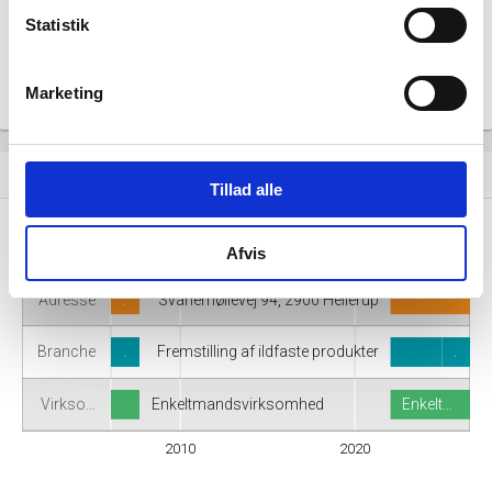
Statistik
Marketing
Virksomhedshistorik
event_note
Tillad alle
Navn
.
Lundby Ler Laboratorium
Afvis
Adresse
.
Svanemøllevej 94, 2900 Hellerup
Branche
.
Fremstilling af ildfaste produkter
.
Virkso…
Enkeltmandsvirksomhed
Enkelt…
2010
2020