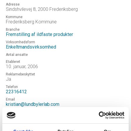
Adresse
Sindshvilevej 8, 2000 Frederiksberg
Kommune
Frederiksberg Kommune
Branche
Fremstilling af ildfaste produkter
Virksomhedsform
Enkeltmandsvirksomhed
Antal ansatte
Etableret
10. januar, 2006
Reklamebeskyttet
Ja
Telefon
22316412
Email
kristian@lundbylerlab.com
Hjemmeside
http://lundbylerlab.com
Status
Aktiv