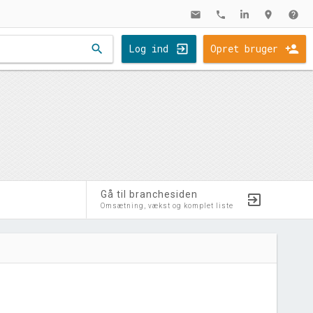
mail
phone
location_on
help
search
Log ind
Opret bruger
Gå til branchesiden
Omsætning, vækst og komplet liste