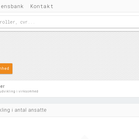
densbank
Kontakt
omhed
ler
 udvikling i virksomhed
kling i antal ansatte