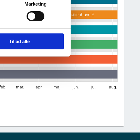
Marketing
Njalsgade 21F, 2300 København S
Tillad alle
feb.
mar.
apr.
maj
jun.
jul.
aug.