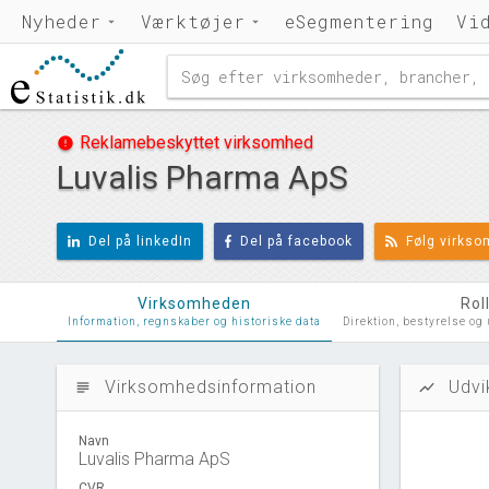
Nyheder
Værktøjer
eSegmentering
Vi
Reklamebeskyttet virksomhed
error
Luvalis Pharma ApS
Del på linkedIn
Del på facebook
Følg virks
Virksomheden
Rol
Information, regnskaber og historiske data
Direktion, bestyrelse og
Virksomhedsinformation
Udvi
subject
show_chart
Navn
Luvalis Pharma ApS
CVR