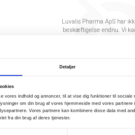
Luvalis Pharma ApS har ikk
beskæftigelse endnu. Vi ka
generere figuren for denne
Detaljer
ookies
se vores indhold og annoncer, til at vise dig funktioner til sociale
oplysninger om din brug af vores hjemmeside med vores partnere i
ysepartnere. Vores partnere kan kombinere disse data med andr
somhedshistorik
et fra din brug af deres tjenester.
Navn
Luvalis Pharma ApS