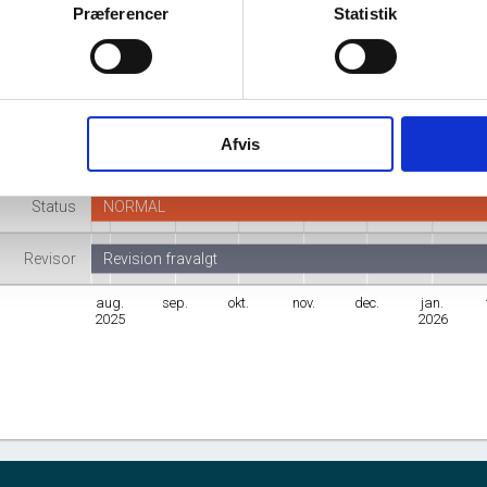
Præferencer
Statistik
Adresse
Højstrupvej 13, 2720 Vanløse
Branche
Fremstilling af farmaceutiske præparater
Afvis
mhedsform
Anpartsselskab
Status
NORMAL
Revisor
Revision fravalgt
aug.
sep.
okt.
nov.
dec.
jan.
2025
2026