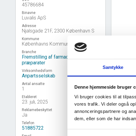
45786684
Binavne
Luvalis ApS
Adresse
Njalsgade 21F, 2300 København S
Kommune
Københavns Kommune
Branche
Fremstilling af farmaceutiske
præparater
Samtykke
Virksomhedsform
Anpartsselskab
Antal ansatte
Denne hjemmeside bruger c
1
Vi bruger cookies til at tilpas
Etableret
23. juli, 2025
vores trafik. Vi deler også 
Reklamebeskyttet
annonceringspartnere og anal
Ja
Virk
event_note
dem, eller som de har indsaml
Telefon
51885722
Samtykkevalg