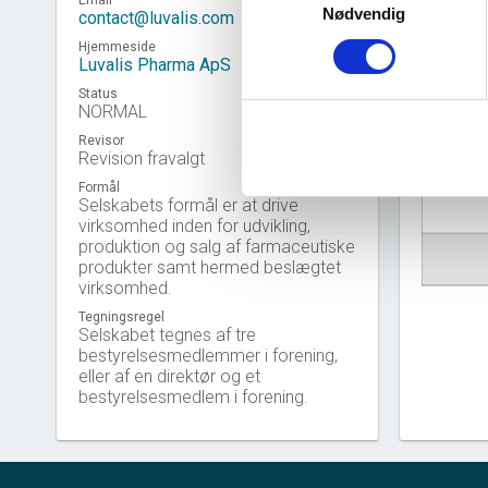
Email
Nødvendig
contact@luvalis.com
Hjemmeside
Luvalis Pharma ApS
Status
NORMAL
Revisor
Virkso
Revision fravalgt
Formål
Selskabets formål er at drive
virksomhed inden for udvikling,
produktion og salg af farmaceutiske
produkter samt hermed beslægtet
virksomhed.
Tegningsregel
Selskabet tegnes af tre
bestyrelsesmedlemmer i forening,
eller af en direktør og et
bestyrelsesmedlem i forening.