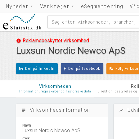
Nyheder
Værktøjer
eSegmentering
Vi
Reklamebeskyttet virksomhed
error
Luxsun Nordic Newco ApS
Del på linkedIn
Del på facebook
Følg virks
Virksomheden
Rol
Information, regnskaber og historiske data
Direktion, bestyrelse og
Virksomhedsinformation
Udvi
subject
show_chart
Navn
Luxsun Nordic Newco ApS
CVR