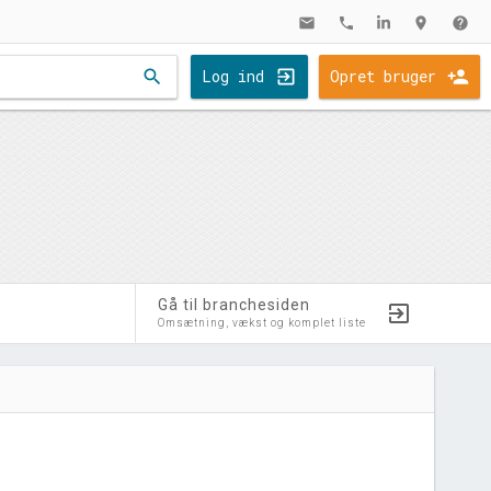
mail
phone
location_on
help
search
Log ind
Opret bruger
Gå til branchesiden
Omsætning, vækst og komplet liste