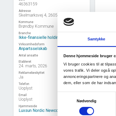
46363159
Adresse
Skelmarksvej 4, 2605 Brøndby
Kommune
Brøndby Kommune
Branche
Ikke-finansielle holdingselskaber
Samtykke
Virksomhedsform
Anpartsselskab
Antal ansatte
Denne hjemmeside bruger c
Etableret
Vi bruger cookies til at tilpas
24. marts, 2026
vores trafik. Vi deler også 
Reklamebeskyttet
annonceringspartnere og anal
Ja
Virk
event_note
dem, eller som de har indsaml
Telefon
Uoplyst
Samtykkevalg
Email
Uoplyst
Nødvendig
Hjemmeside
Luxsun Nordic Newco ApS