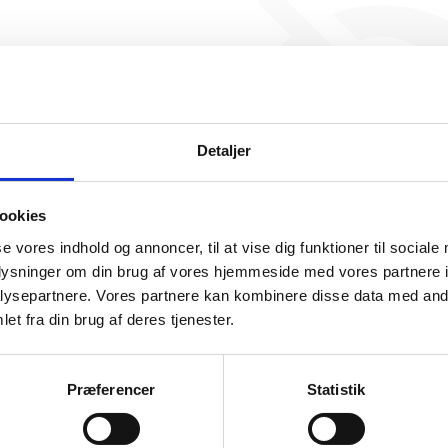
Luxsun Nordic Newco ApS h
nogen beskæftigelse endnu. 
ikke generere figuren for de
Detaljer
ookies
se vores indhold og annoncer, til at vise dig funktioner til sociale
oplysninger om din brug af vores hjemmeside med vores partnere i
ysepartnere. Vores partnere kan kombinere disse data med andr
somhedshistorik
et fra din brug af deres tjenester.
Navn
Luxsun Nordic Newco ApS
Præferencer
Statistik
Adresse
Skelmarksvej 4, 2605 Brøndby