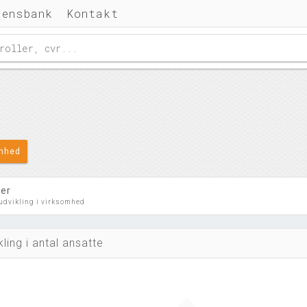
densbank
Kontakt
omhed
ler
 udvikling i virksomhed
kling i antal ansatte