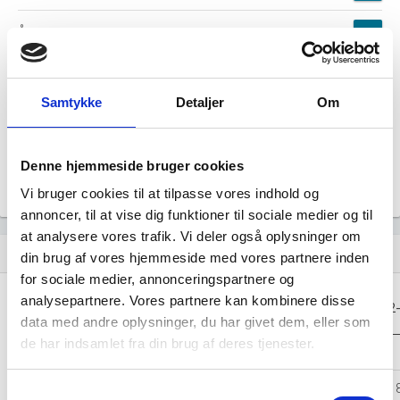
Årsrapporten 2024-09
file_download
Årsrapporten 2023-09
file_download
Samtykke
Detaljer
Om
Årsrapporten 2022-09
file_download
Denne hjemmeside bruger cookies
Årsrapporten 2021-09
file_download
Vi bruger cookies til at tilpasse vores indhold og
annoncer, til at vise dig funktioner til sociale medier og til
at analysere vores trafik. Vi deler også oplysninger om
Regnskaber
assignment
din brug af vores hjemmeside med vores partnere inden
for sociale medier, annonceringspartnere og
Resultat i 1000
analysepartnere. Vores partnere kan kombinere disse
2025-09
2024-09
2023-09
2022
DKK
data med andre oplysninger, du har givet dem, eller som
de har indsamlet fra din brug af deres tjenester.
Nettoomsætning
-
-
-
Bruttofortjeneste
33.053
33.779
35.660
33.
Samtykkevalg