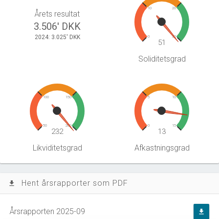
10
20
Årets resultat
3.506' DKK
2024: 3.025' DKK
0
30
51
Soliditetsgrad
100
150
5
10
50
200
0
15
232
13
Likviditetsgrad
Afkastningsgrad
Hent årsrapporter som PDF
file_download
Årsrapporten 2025-09
file_download