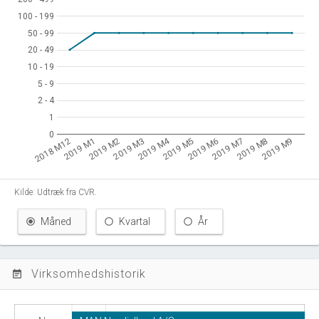
100 - 199
100 - 199
50 - 99
50 - 99
20 - 49
20 - 49
10 - 19
10 - 19
5 - 9
5 - 9
2 - 4
2 - 4
1
1
0
0
2019 M4
2019 M3
2019 M8
2019 M2
2019 M7
2019 M1
2019 M6
2018 M12
2019 M5
2019 M9
Kilde: Udtræk fra CVR.
Måned
Kvartal
År
Virksomhedshistorik
event_note