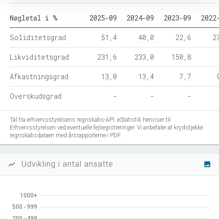
Nøgletal i %
2025-09
2024-09
2023-09
2022
Soliditetsgrad
51,4
40,0
22,6
2
Likviditetsgrad
231,6
233,0
150,8
Afkastningsgrad
13,0
13,4
7,7
Overskudsgrad
-
-
-
Tal fra erhvervsstyrelsens regnskabs-API. eStatistik henviser til
Erhvervsstyrelsen ved eventuelle fejlregistreringer. Vi anbefaler at krydstjekke
regnskabsdataen med årsrapporterne i PDF.
Udvikling i antal ansatte
show_chart
image
1000+
1000+
500 - 999
500 - 999
200 - 499
200 - 499