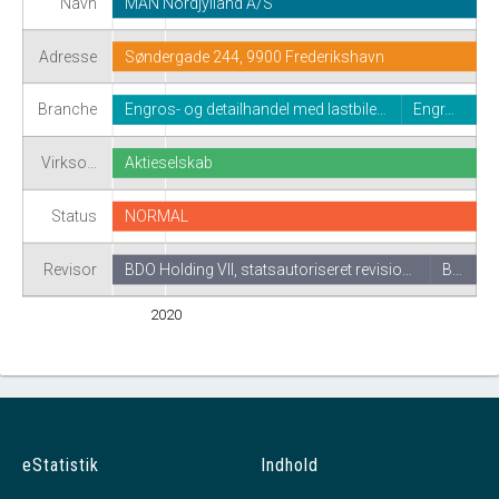
Navn
MAN Nordjylland A/S
Adresse
Søndergade 244, 9900 Frederikshavn
Branche
Engros- og detailhandel med lastbile…
Engr…
Virkso…
Aktieselskab
Status
NORMAL
Revisor
BDO Holding VII, statsautoriseret revisio…
B…
2020
eStatistik
Indhold