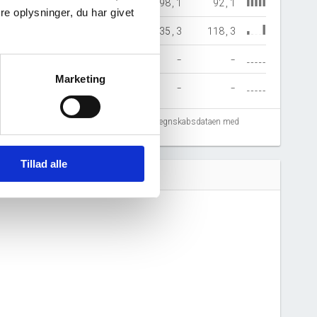
92,5
97,1
97,2
98,1
92,1
e oplysninger, du har givet
30,3
2.387,9
2.508,9
4.335,3
118,3
-
-
-
-
-
Marketing
-
-
-
-
-
fejlregistreringer. Vi anbefaler at krydstjekke regnskabsdataen med
Tillad alle