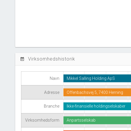
Virksomhedshistorik
event_note
Navn
Mikkel Salling Holding ApS
Adresse
Offenbachsvej 5, 7400 Herning
Branche
Ikke-finansielle holdingselskaber
Virksomhedsform
Anpartsselskab