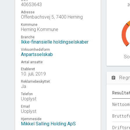
40653643
2
Adresse
Offenbachsvej 5, 7400 Herning
Kommune
Herning Kommune
Branche
Ikke-finansielle holdingselskaber
Virksomhedsform
Anpartsselskab
Sol
Antal ansatte
Etableret
10. juli, 2019
Reg
assignment
Reklamebeskyttet
Ja
Resulta
Telefon
Uoplyst
Nettoom
Email
Uoplyst
Bruttof
Hjemmeside
Mikkel Salling Holding ApS
Driftsr