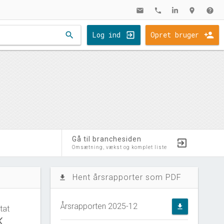
mail
phone
location_on
help
search
Log ind
Opret bruger
Gå til branchesiden
Omsætning, vækst og komplet liste
Hent årsrapporter som PDF
file_download
Årsrapporten 2025-12
file_download
tat
K