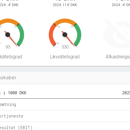
024: -4' DKK
2024: 114' DKK
2024: -4' D
10
20
100
150
0
30
50
200
93
330
iditetsgrad
Likviditetsgrad
Afkastnings
nskaber
t i 1000 DKK
202
sætning
ortjeneste
esultat (EBIT)