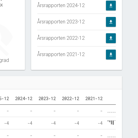
Årsrapporten 2024-12
KK
file_download
Årsrapporten 2023-12
file_download
Årsrapporten 2022-12
file_download
Årsrapporten 2021-12
file_download
grad
5-12
2024-12
2023-12
2022-12
2021-12
-
-
-
-
-
-4
-4
-4
-4
-4
-
-
-
-
-