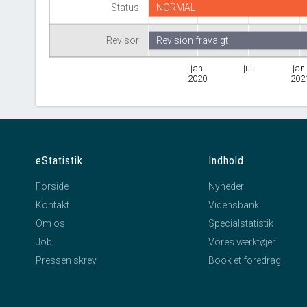
Status
NORMAL
Revisor
Revision fravalgt
jan.
jul.
jan
2020
202
eStatistik
Indhold
Forside
Nyheder
Kontakt
Vidensbank
Om os
Specialstatistik
Job
Vores værktøjer
Pressen skrev
Book et foredrag