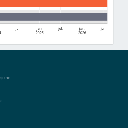
jul.
jan.
jul.
jan.
jul.
4
2025
2026
øjerne
ik