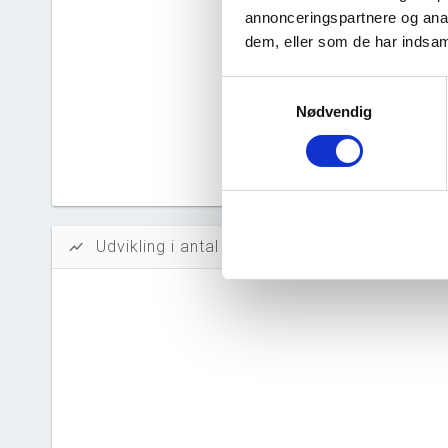
Solidit
annonceringspartnere og anal
dem, eller som de har indsaml
Likvidi
Afkastn
Samtykkevalg
Nødvendig
Oversku
Tal fra erh
årsrapporte
Udvikling i antal ansatte
show_chart