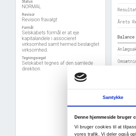
Status
NORMAL
Resulta
Revisor
Revision fravalgt
Årets R
Formål
Selskabets formål er at eje
Balance
kapitalandele i associeret
virksomhed samt hermed beslægtet
Anlægsa
virksomhed.
Tegningsregel
Omsætni
Selskabet tegnes af den samlede
direktion.
Egenkap
Hensatt
Samtykke
Gældsfo
Årets b
Denne hjemmeside bruger c
Nøgleta
Vi bruger cookies til at tilpas
vores trafik. Vi deler også 