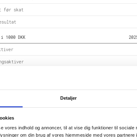
t før skat
esultat
 i 1000 DKK
202
ktiver
ngsaktiver
ital
e forpligtelser
Detaljer
rpligtelser
alance
ookies
l i %
202
se vores indhold og annoncer, til at vise dig funktioner til sociale
oplysninger om din brug af vores hjemmeside med vores partnere i