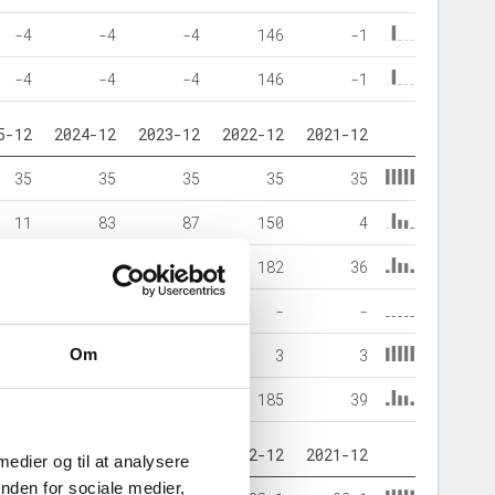
-4
-4
-4
146
-1
-4
-4
-4
146
-1
5-12
2024-12
2023-12
2022-12
2021-12
35
35
35
35
35
11
83
87
150
4
43
114
118
182
36
-
-
-
-
-
Om
3
3
3
3
3
46
118
122
185
39
5-12
2024-12
2023-12
2022-12
2021-12
 medier og til at analysere
nden for sociale medier,