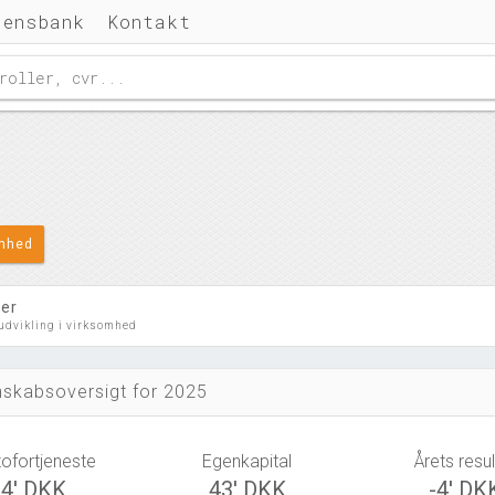
densbank
Kontakt
omhed
ler
 udvikling i virksomhed
skabsoversigt for 2025
tofortjeneste
Egenkapital
Årets resul
-4' DKK
43' DKK
-4' DK