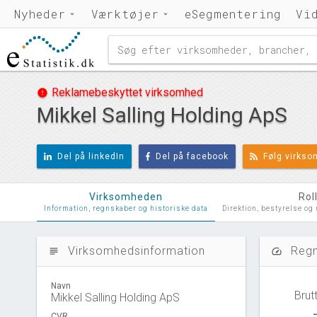
Nyheder
Værktøjer
eSegmentering
Vi
Reklamebeskyttet virksomhed
error
Mikkel Salling Holding ApS
Del på linkedIn
Del på facebook
Følg virks
Virksomheden
Rol
Information, regnskaber og historiske data
Direktion, bestyrelse og
Virksomhedsinformation
Regn
subject
speed
Navn
Brut
Mikkel Salling Holding ApS
CVR