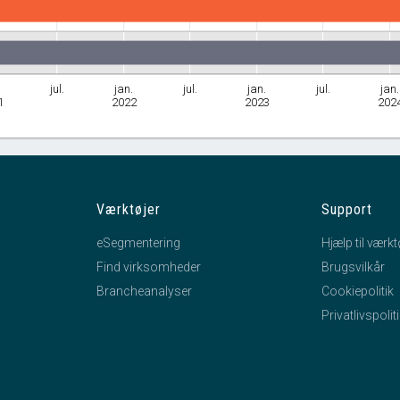
.
jul.
jan.
jul.
jan.
jul.
jan.
1
2022
2023
202
Værktøjer
Support
eSegmentering
Hjælp til værkt
Find virksomheder
Brugsvilkår
Brancheanalyser
Cookiepolitik
Privatlivspolit