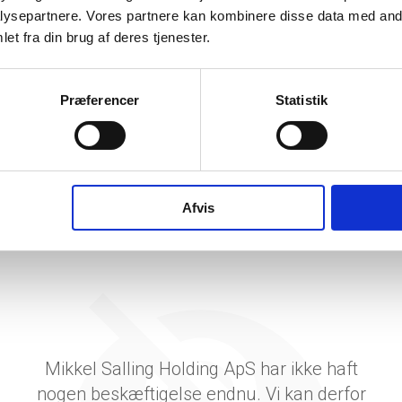
etsgrad
ysepartnere. Vores partnere kan kombinere disse data med andr
et fra din brug af deres tjenester.
tetsgrad
3
ingsgrad
Præferencer
Statistik
dsgrad
vervsstyrelsens regnskabs-API. eStatistik henviser til Erhvervsstyrelsen ved eventuelle 
rne i PDF.
Afvis
Mikkel Salling Holding ApS har ikke haft
nogen beskæftigelse endnu. Vi kan derfor