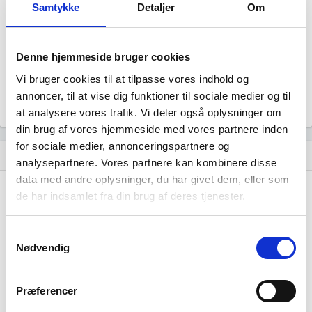
Samtykke
Detaljer
Om
Aktiv
Revisor
Uoplyst
Denne hjemmeside bruger cookies
Formål
Uoplyst
Vi bruger cookies til at tilpasse vores indhold og
Tegningsregel
annoncer, til at vise dig funktioner til sociale medier og til
Uoplyst
at analysere vores trafik. Vi deler også oplysninger om
din brug af vores hjemmeside med vores partnere inden
for sociale medier, annonceringspartnere og
Udvikling i antal ansatte
show_chart
analysepartnere. Vores partnere kan kombinere disse
data med andre oplysninger, du har givet dem, eller som
de har indsamlet fra din brug af deres tjenester.
Samtykkevalg
Nødvendig
Moderaterne Folketingsgruppen har ikke haft
nogen beskæftigelse endnu. Vi kan derfor
Præferencer
ikke generere figuren for denne virksomhed.