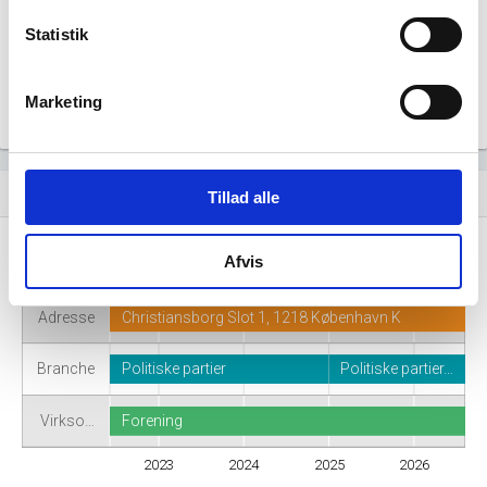
Statistik
Marketing
Virksomhedshistorik
event_note
Tillad alle
Afvis
Navn
Moderaterne Folketingsgruppen
Adresse
Christiansborg Slot 1, 1218 København K
Branche
Politiske partier
Politiske partier…
Virkso…
Forening
2023
2024
2025
2026