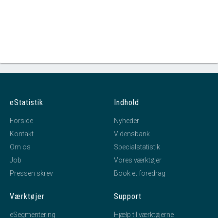
eStatistik
Indhold
Forside
Nyheder
Kontakt
Vidensbank
Om os
Specialstatistik
Job
Vores værktøjer
Pressen skrev
Book et foredrag
Værktøjer
Support
eSegmentering
Hjælp til værktøjerne