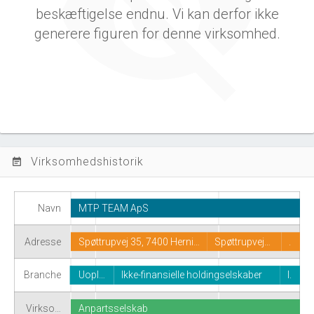
beskæftigelse endnu. Vi kan derfor ikke
generere figuren for denne virksomhed.
Virksomhedshistorik
event_note
Navn
MTP TEAM ApS
Adresse
Spøttrupvej 35, 7400 Herni…
Spøttrupvej…
.
Branche
Uopl…
Ikke-finansielle holdingselskaber
I.
Virkso…
Anpartsselskab