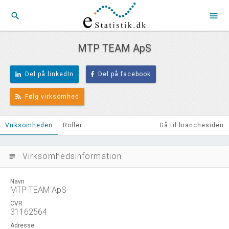
search
menu
MTP TEAM ApS
Del på linkedIn
Del på facebook
Følg virksomhed
Virksomheden
Roller
Gå til branchesiden
Virksomhedsinformation
subject
Navn
MTP TEAM ApS
CVR
31162564
Adresse