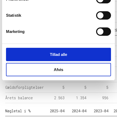
Resultat før skat
2.009
998
794
Statistik
Årets Resultat
2.009
998
794
Balance i 1000 DKK
2025-04
2024-04
2023-04
2
Marketing
Anlægsaktiver
100
100
100
Omsætningsaktiver
2.463
1.254
856
Tillad alle
Egenkapital
2.558
1.349
951
Afvis
Hensatte
-
-
-
forpligtelser
Gældsforpligtelser
5
5
5
Årets balance
2.563
1.354
956
Nøgletal i %
2025-04
2024-04
2023-04
2