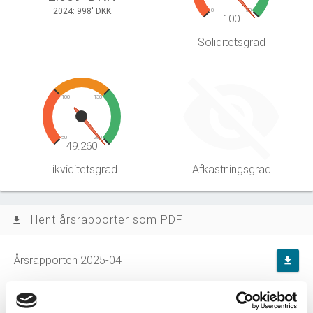
2024: 998' DKK
0
30
100
Soliditetsgrad
100
150
50
200
49.260
Likviditetsgrad
Afkastningsgrad
Hent årsrapporter som PDF
file_download
Årsrapporten 2025-04
file_download
Årsrapporten 2024-04
file_download