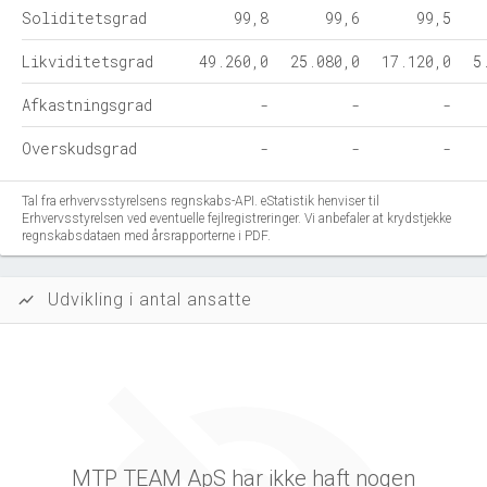
Soliditetsgrad
99,8
99,6
99,5
Likviditetsgrad
49.260,0
25.080,0
17.120,0
5
Afkastningsgrad
-
-
-
Overskudsgrad
-
-
-
Tal fra erhvervsstyrelsens regnskabs-API. eStatistik henviser til
Erhvervsstyrelsen ved eventuelle fejlregistreringer. Vi anbefaler at krydstjekke
regnskabsdataen med årsrapporterne i PDF.
Udvikling i antal ansatte
show_chart
MTP TEAM ApS har ikke haft nogen