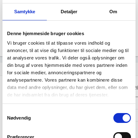
Årsrapporten 2023-04
file_download
Samtykke
Detaljer
Om
Årsrapporten 2022-04
file_download
Denne hjemmeside bruger cookies
Årsrapporten 2021-04
file_download
Vi bruger cookies til at tilpasse vores indhold og
annoncer, til at vise dig funktioner til sociale medier og til
at analysere vores trafik. Vi deler også oplysninger om
din brug af vores hjemmeside med vores partnere inden
Regnskaber
assignment
for sociale medier, annonceringspartnere og
analysepartnere. Vores partnere kan kombinere disse
Resultat i 1000
data med andre oplysninger, du har givet dem, eller som
2025-04
2024-04
2023-04
2
DKK
de har indsamlet fra din brug af deres tjenester.
Nettoomsætning
-
-
-
Samtykkevalg
Bruttofortjeneste
-7
-6
-5
Nødvendig
Driftsresultat
-
-
-
(EBIT)
Præferencer