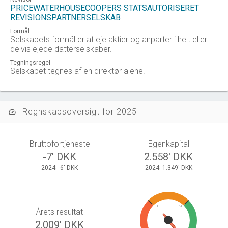
PRICEWATERHOUSECOOPERS STATSAUTORISERET
REVISIONSPARTNERSELSKAB
Formål
Selskabets formål er at eje aktier og anparter i helt eller
delvis ejede datterselskaber.
Tegningsregel
Selskabet tegnes af en direktør alene.
Regnskabsoversigt for 2025
speed
Bruttofortjeneste
Egenkapital
-7' DKK
2.558' DKK
2024: -6' DKK
2024: 1.349' DKK
10
20
Årets resultat
2.009' DKK