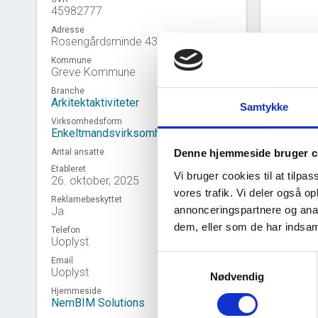
45982777
Adresse
Rosengårdsminde 43, 2670 Greve
Kommune
Greve Kommune
Branche
Arkitektaktiviteter
Samtykke
Virksomhedsform
Enkeltmandsvirksomhed
Antal ansatte
Denne hjemmeside bruger c
Etableret
Vi bruger cookies til at tilpas
26. oktober, 2025
vores trafik. Vi deler også 
Reklamebeskyttet
annonceringspartnere og anal
Ja
Virk
event_note
dem, eller som de har indsaml
Telefon
Uoplyst
Samtykkevalg
Email
Uoplyst
Nødvendig
Hjemmeside
NemBIM Solutions