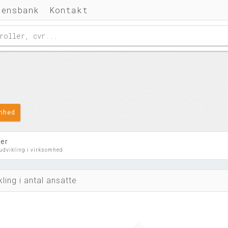
densbank
Kontakt
omhed
ler
 udvikling i virksomhed
kling i antal ansatte