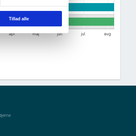
Tillad alle
apr.
maj
jun.
jul.
aug.
øjerne