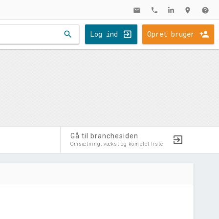
mail
phone
location_on
help
search
Log ind
Opret bruger
Gå til branchesiden
Omsætning, vækst og komplet liste