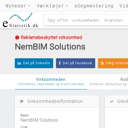
Nyheder
Værktøjer
eSegmentering
Vi
Reklamebeskyttet virksomhed
error
NemBIM Solutions
Del på linkedIn
Del på facebook
Følg virks
Virksomheden
Rol
Information, regnskaber og historiske data
Direktion, bestyrelse og
Virksomhedsinformation
Udvi
subject
show_chart
Navn
NemBIM Solutions
CVR