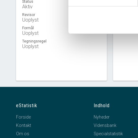
Status
Aktiv
Revisor
Uoplyst
Virkso
Formål
Uoplyst
Tegningsregel
Uoplyst
eStatistik
Indhold
Forside
Nyheder
Kontakt
Vidensbank
Om os
Specialstatistik