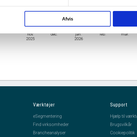
Branche
Arkitektaktiviteter
Afvis
mhedsform
Enkeltmandsvirksomhed
nov.
dec.
jan.
feb.
mar.
2025
2026
Værktøjer
Support
eSegmentering
Hjælp til værkt
Find virksomheder
Brugsvilkår
Brancheanalyser
Cookiepolitik