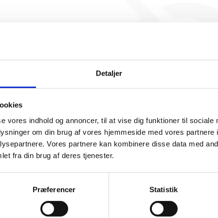
NemBIM Solutions har ikke
beskæftigelse endnu. Vi ka
generere figuren for denne
Detaljer
ookies
se vores indhold og annoncer, til at vise dig funktioner til sociale
oplysninger om din brug af vores hjemmeside med vores partnere i
ysepartnere. Vores partnere kan kombinere disse data med andr
somhedshistorik
et fra din brug af deres tjenester.
Navn
NemBIM Solutions
Præferencer
Statistik
Adresse
Rosengårdsminde 43, 2670 Greve