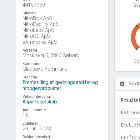
44157969
202
Binavne
NitroBox ApS
NitroFacility ApS
NitroLabs ApS
NitroOS ApS
eAmmonia ApS
Adresse
Maskinvej 5, 2860 Søborg
Sol
Kommune
Gladsaxe Kommune
Branche
Fremstilling af gødningsstoffer og
Reg
assignment
nitrogenprodukter
Virksomhedsform
Resulta
Anpartsselskab
Antal ansatte
Nettoom
16
Etableret
Bruttof
28. juni, 2023
Driftsr
Reklamebeskyttet