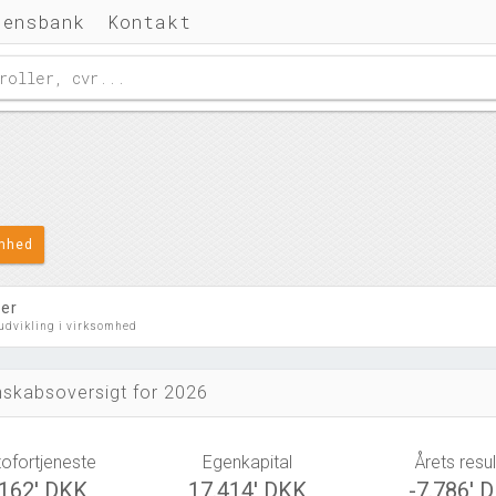
densbank
Kontakt
omhed
ler
 udvikling i virksomhed
skabsoversigt for 2026
tofortjeneste
Egenkapital
Årets resul
.162' DKK
17.414' DKK
-7.786' 