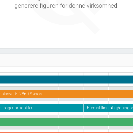
generere figuren for denne virksomhed.
skinvej 5, 2860 Søborg
 nitrogenprodukter
Fremstilling af gødnings