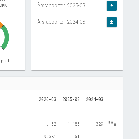
Årsrapporten 2025-03
 DKK
file_download
Årsrapporten 2024-03
file_download
0
5
grad
2026-03
2025-03
2024-03
-
-
-
-1.162
1.186
1.329
-9.381
-1.951
-