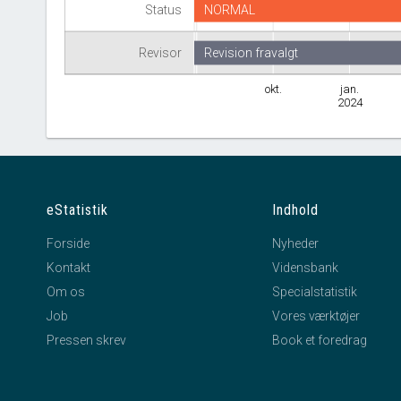
Status
NORMAL
Revisor
Revision fravalgt
okt.
jan.
2024
eStatistik
Indhold
Forside
Nyheder
Kontakt
Vidensbank
Om os
Specialstatistik
Job
Vores værktøjer
Pressen skrev
Book et foredrag