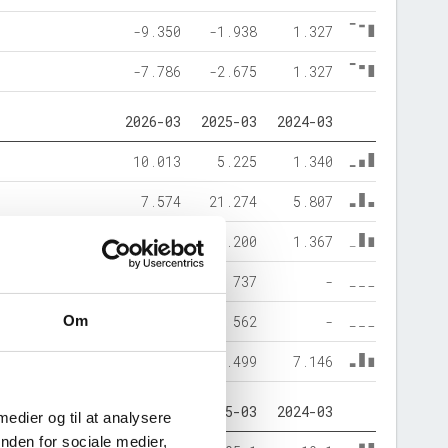
-9.350
-1.938
1.327
-7.786
-2.675
1.327
2026-03
2025-03
2024-03
10.013
5.225
1.340
7.574
21.274
5.807
17.414
25.200
1.367
0
737
-
Om
173
562
-
17.587
26.499
7.146
2026-03
2025-03
2024-03
 medier og til at analysere
nden for sociale medier,