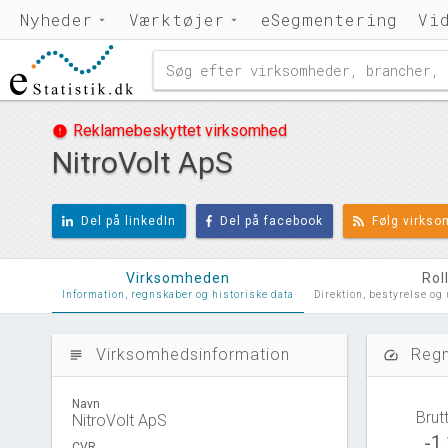
Nyheder
Værktøjer
eSegmentering
Vi
Reklamebeskyttet virksomhed
error
NitroVolt ApS
Del på linkedIn
Del på facebook
Følg virks
Virksomheden
Rol
Information, regnskaber og historiske data
Direktion, bestyrelse og
Virksomhedsinformation
Regn
subject
speed
Navn
Brut
NitroVolt ApS
-1
CVR