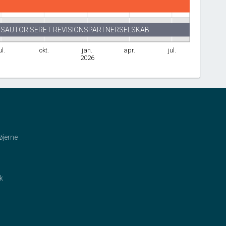
SAUTORISERET REVISIONSPARTNERSELSKAB
ul.
okt.
jan.
apr.
jul.
2026
øjerne
ik