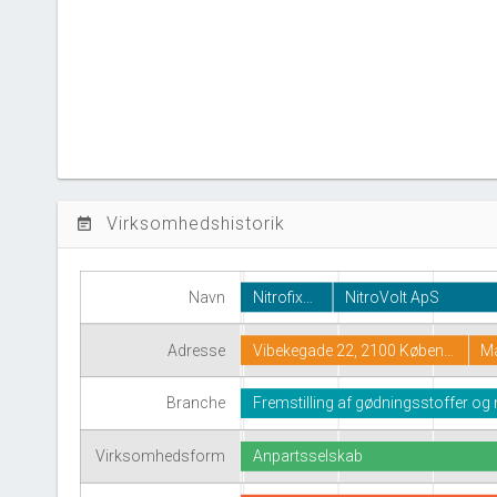
Virksomhedshistorik
event_note
Navn
Nitrofix…
NitroVolt ApS
Adresse
Vibekegade 22, 2100 Køben…
Ma
Branche
Fremstilling af gødningsstoffer og
Virksomhedsform
Anpartsselskab