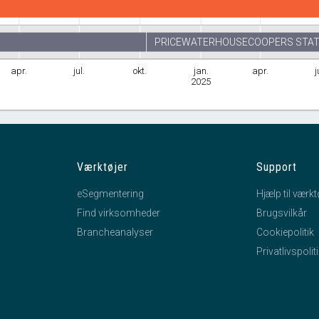
PRICEWATERHOUSECOOPERS STAT
apr.
jul.
okt.
jan.
apr.
j
2025
Værktøjer
Support
eSegmentering
Hjælp til værkt
Find virksomheder
Brugsvilkår
Brancheanalyser
Cookiepolitik
Privatlivspolit