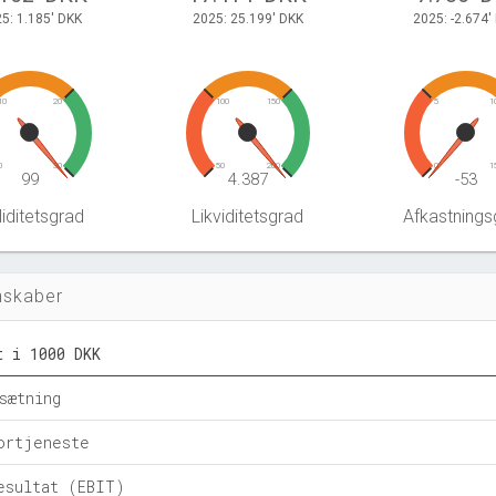
5: 1.185' DKK
2025: 25.199' DKK
2025: -2.674'
10
20
100
150
5
1
0
30
50
200
0
1
99
4.387
-53
iditetsgrad
Likviditetsgrad
Afkastnings
nskaber
t i 1000 DKK
sætning
ortjeneste
esultat (EBIT)