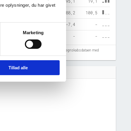
99,0
95,1
19,1
e oplysninger, du har givet
4.386,7
3.788,2
100,5
-53,3
-7,4
-
Marketing
-
-
-
fejlregistreringer. Vi anbefaler at krydstjekke regnskabsdataen med
Tillad alle