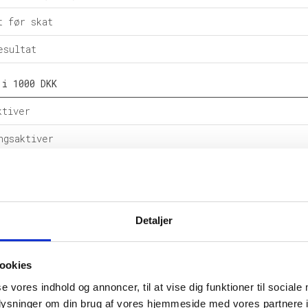
t før skat
esultat
 i 1000 DKK
ktiver
ngsaktiver
ital
e forpligtelser
Detaljer
rpligtelser
alance
ookies
l i %
se vores indhold og annoncer, til at vise dig funktioner til sociale
oplysninger om din brug af vores hjemmeside med vores partnere i