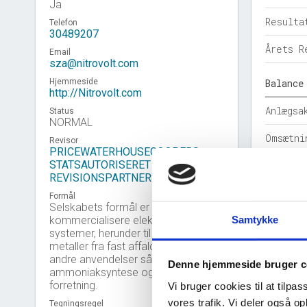
Ja
Resulta
Telefon
30489207
Årets R
Email
sza@nitrovolt.com
Hjemmeside
Balance
http://Nitrovolt.com
Anlægsa
Status
NORMAL
Omsætni
Revisor
PRICEWATERHOUSECOOPERS
STATSAUTORISERET
Egenkap
REVISIONSPARTNERSELSKAB
Hensatt
Formål
Selskabets formål er at udvikle og
Samtykke
kommercialisere elektrokemiske
Gældsfo
systemer, herunder til genvinding af
metaller fra fast affald, men også
Årets b
andre anvendelser såsom
Denne hjemmeside bruger c
ammoniaksyntese og hertilhørende
Nøgleta
forretning.
Vi bruger cookies til at tilpas
vores trafik. Vi deler også 
Tegningsregel