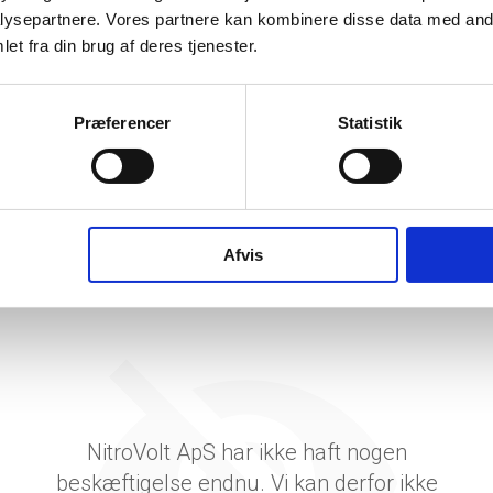
etsgrad
ysepartnere. Vores partnere kan kombinere disse data med andr
et fra din brug af deres tjenester.
tetsgrad
ingsgrad
Præferencer
Statistik
dsgrad
vervsstyrelsens regnskabs-API. eStatistik henviser til Erhvervsstyrelsen ved eventuelle 
rne i PDF.
Afvis
NitroVolt ApS har ikke haft nogen
beskæftigelse endnu. Vi kan derfor ikke