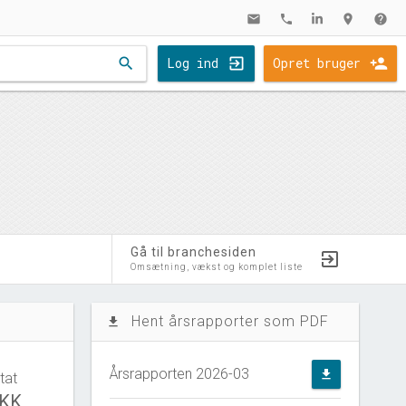
mail
phone
location_on
help
search
Log ind
Opret bruger
Gå til branchesiden
Omsætning, vækst og komplet liste
Hent årsrapporter som PDF
file_download
Årsrapporten 2026-03
file_download
tat
DKK