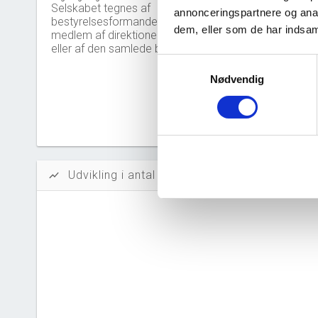
Solidit
Selskabet tegnes af
annonceringspartnere og anal
bestyrelsesformanden og et
dem, eller som de har indsaml
Likvidi
medlem af direktionen i forening
eller af den samlede bestyrelse.
Afkastn
Samtykkevalg
Nødvendig
Oversku
Tal fra erh
årsrapporte
Udvikling i antal ansatte
show_chart