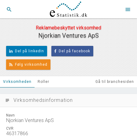
search
menu
Reklamebeskyttet virksomhed
Njorkian Ventures ApS
Del på linkedIn
Del på facebook
Følg virksomhed
Virksomheden
Roller
Gå til branchesiden
Virksomhedsinformation
subject
Navn
Njorkian Ventures ApS
CVR
46317866