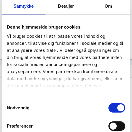
Samtykke
Detaljer
Om
Revisor
Revision fravalgt
Formål
Selskabets formål er at drive virksomhed med etablering
Denne hjemmeside bruger cookies
af decentral infrastruktur samt anden hermed forbundet
virksomhed
Vi bruger cookies til at tilpasse vores indhold og
Tegningsregel
annoncer, til at vise dig funktioner til sociale medier og til
Selskabet tegnes af en direktør
at analysere vores trafik. Vi deler også oplysninger om
din brug af vores hjemmeside med vores partnere inden
for sociale medier, annonceringspartnere og
Udvikling i antal ansatte
show_chart
analysepartnere. Vores partnere kan kombinere disse
data med andre oplysninger, du har givet dem, eller som
de har indsamlet fra din brug af deres tjenester.
Samtykkevalg
Nødvendig
Njorkian Ventures ApS har ikke haft nogen
Præferencer
beskæftigelse endnu. Vi kan derfor ikke