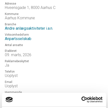
Adresse
Hveensgade 1, 8000 Aarhus C
Kommune
Aarhus Kommune
Branche
Andre anlægsaktiviteter i.a.n.
Virksomhedsform
Anpartsselskab
Antal ansatte
Etableret
09. marts, 2026
Reklamebeskyttet
Ja
Telefon
Uoplyst
Email
Uoplyst
Hjemmeside
Njorkian Ventures ApS
Status
NORMAL