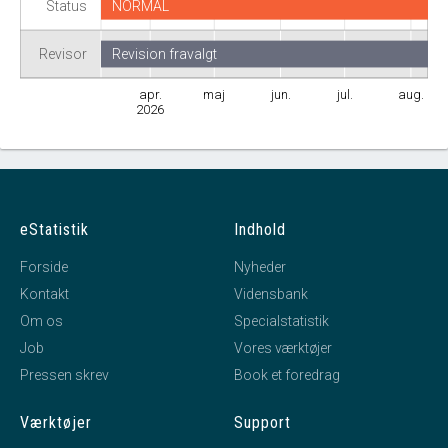
Status
NORMAL
Revisor
Revision fravalgt
apr.
maj
jun.
jul.
aug.
2026
eStatistik
Indhold
Forside
Nyheder
Kontakt
Vidensbank
Om os
Specialstatistik
Job
Vores værktøjer
Pressen skrev
Book et foredrag
Værktøjer
Support