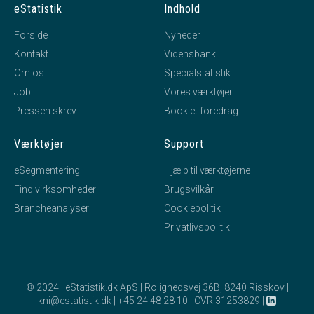
eStatistik
Indhold
Forside
Nyheder
Kontakt
Vidensbank
Om os
Specialstatistik
Job
Vores værktøjer
Pressen skrev
Book et foredrag
Værktøjer
Support
eSegmentering
Hjælp til værktøjerne
Find virksomheder
Brugsvilkår
Brancheanalyser
Cookiepolitik
Privatlivspolitik
© 2024 | eStatistik.dk ApS | Rolighedsvej 36B, 8240 Risskov |
kni@estatistik.dk
|
+45 24 48 28 10
|
CVR 31253829
|