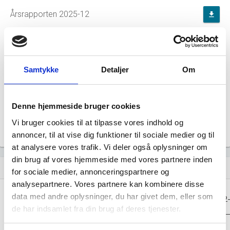
Årsrapporten 2025-12
file_download
Årsrapporten 2024-12
file_download
Årsrapporten 2023-12
file_download
Samtykke
Detaljer
Om
Årsrapporten 2022-12
file_download
Denne hjemmeside bruger cookies
Vi bruger cookies til at tilpasse vores indhold og
Årsrapporten 2021-12
file_download
annoncer, til at vise dig funktioner til sociale medier og til
at analysere vores trafik. Vi deler også oplysninger om
din brug af vores hjemmeside med vores partnere inden
Regnskaber
assignment
for sociale medier, annonceringspartnere og
analysepartnere. Vores partnere kan kombinere disse
Resultat i 1000
data med andre oplysninger, du har givet dem, eller som
2025-12
2024-12
2023-12
2022
DKK
de har indsamlet fra din brug af deres tjenester.
Nettoomsætning
-
-
-