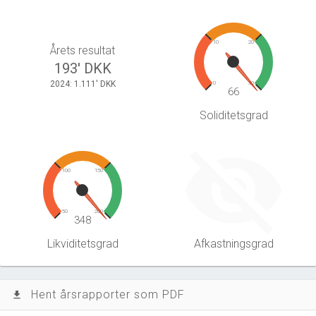
10
20
Årets resultat
193' DKK
2024: 1.111' DKK
0
30
66
Soliditetsgrad
100
150
50
200
348
Likviditetsgrad
Afkastningsgrad
Hent årsrapporter som PDF
file_download