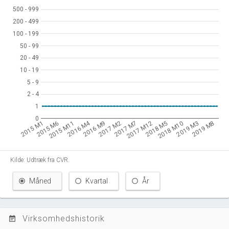
500 - 999
500 - 999
200 - 499
200 - 499
100 - 199
100 - 199
50 - 99
50 - 99
20 - 49
20 - 49
10 - 19
10 - 19
5 - 9
5 - 9
2 - 4
2 - 4
1
1
0
0
2016 M4
2015 M1
2015 M6
2015 M11
2016 M9
2017 M2
2017 M7
2017 M12
2018 M5
2018 M10
2019 M3
2019 M8
Kilde: Udtræk fra CVR.
Måned
Kvartal
År
Virksomhedshistorik
event_note