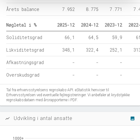
Årets balance
7.952
8.775
7.771
7.
Nøgletal i %
2025-12
2024-12
2023-12
2022
Soliditetsgrad
66,1
64,5
59,9
6
Likviditetsgrad
348,1
322,4
252,1
31
Afkastningsgrad
-
-
-
Overskudsgrad
-
-
-
Tal fra erhvervsstyrelsens regnskabs-API. eStatistik henviser til
Erhvervsstyrelsen ved eventuelle fejlregistreringer. Vi anbefaler at krydstjekke
regnskabsdataen med årsrapporterne i PDF.
Udvikling i antal ansatte
show_chart
image
1000+
1000+