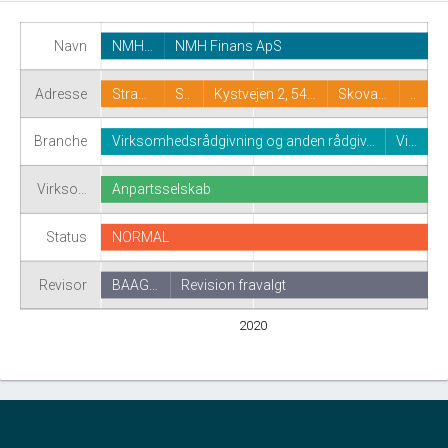
Navn
NMH…
NMH Finans ApS
Adresse
Stra…
S..
Kystvejen 2, 54…
Skova…
..
Branche
Virksomhedsrådgivning og anden rådgiv…
Vi…
Virkso…
Anpartsselskab
Status
NORMAL
Revisor
BAAG…
Revision fravalgt
2020