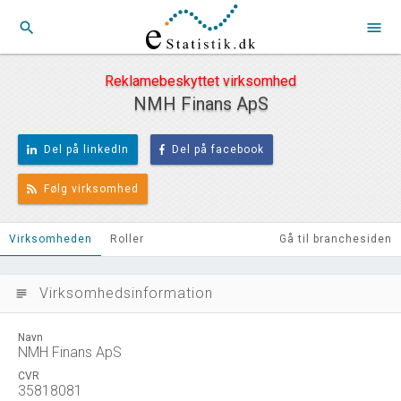
search
menu
Reklamebeskyttet virksomhed
NMH Finans ApS
Del på linkedIn
Del på facebook
Følg virksomhed
Virksomheden
Roller
Gå til branchesiden
Virksomhedsinformation
subject
Navn
NMH Finans ApS
CVR
35818081