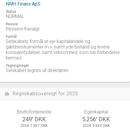
NMH Finans ApS
Status
NORMAL
Revisor
Revision fravalgt
Formål
Selskabets formål at eje kapitalandele og
gældsinstrumenter m.v. samt yde bistand og levere
konsulentydelser, samt virksomhed, som har forbindelse
hermed.
Tegningsregel
Selskabet tegnes af direktøren.
Regnskabsoversigt for 2025
speed
Bruttofortjeneste
Egenkapital
249' DKK
5.256' DKK
2024: 1.061' DKK
2024: 5.663' DKK