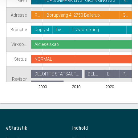
Navn
.
TOPDANMARK LIVSFORSIKRING A/S
N…
Adresse
R…
Borupvang 4, 2750 Ballerup
G…
Branche
Uoplyst
Liv…
Livsforsikring
Virkso…
Aktieselskab
Status
NORMAL
DELOITTE STATSAUT…
DEL…
E.
P…
Revisor
CJ Partnership I/S
2000
2010
2020
eStatistik
Indhold