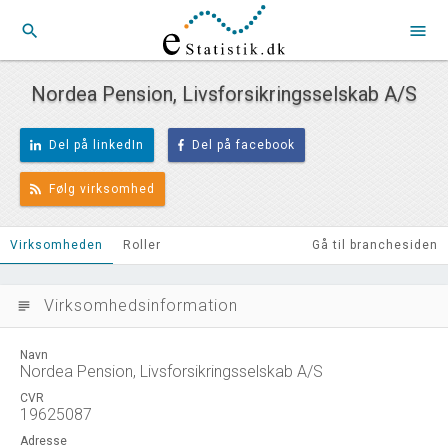
search
menu
Nordea Pension, Livsforsikringsselskab A/S
Del på linkedIn
Del på facebook
Følg virksomhed
Virksomheden
Roller
Gå til branchesiden
Virksomhedsinformation
subject
Navn
Nordea Pension, Livsforsikringsselskab A/S
CVR
19625087
Adresse