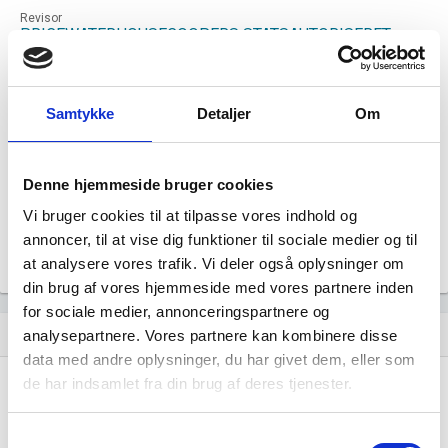
Revisor
PRICEWATERHOUSECOOPERS STATSAUTORISERET
REVISIONSPARTNERSELSKAB
Formål
Selskabets formål er at drive livsforsikringsvirksomhed
Samtykke
Detaljer
Om
samt anden virksomhed, der ligger inden for de i lov om
forsikringsvirksomhed fastsatte rammer.
Tegningsregel
Selskabet tegnes af: 1. den samlede bestyrelse, eller 2.
Denne hjemmeside bruger cookies
bestyrelsesformanden og næstformanden i forening eller
hver for sig i forening med et andet bestyrelsesmedlem
Vi bruger cookies til at tilpasse vores indhold og
eller en direktør, eller 3. en direktør i forening med et
annoncer, til at vise dig funktioner til sociale medier og til
bestyrelsesmedlem eller en anden direktør.
at analysere vores trafik. Vi deler også oplysninger om
din brug af vores hjemmeside med vores partnere inden
for sociale medier, annonceringspartnere og
Udvikling i antal ansatte
show_chart
image
analysepartnere. Vores partnere kan kombinere disse
data med andre oplysninger, du har givet dem, eller som
de har indsamlet fra din brug af deres tjenester.
1000+
1000+
500 - 999
500 - 999
Samtykkevalg
200 - 499
200 - 499