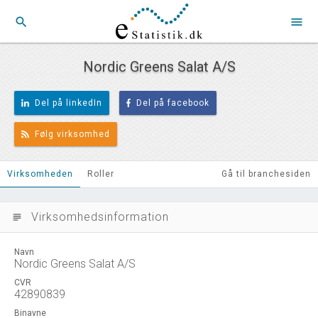
search
menu
Nordic Greens Salat A/S
Del på linkedIn
Del på facebook
Følg virksomhed
Virksomheden
Roller
Gå til branchesiden
Virksomhedsinformation
subject
Navn
Nordic Greens Salat A/S
CVR
42890839
Binavne