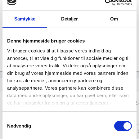
Årsrapporten 2025-12
file_download
Samtykke
Detaljer
Om
Årsrapporten 2024-12
file_download
Årsrapporten 2023-12
Denne hjemmeside bruger cookies
file_download
Vi bruger cookies til at tilpasse vores indhold og
Årsrapporten 2022-12
file_download
annoncer, til at vise dig funktioner til sociale medier og til
at analysere vores trafik. Vi deler også oplysninger om
din brug af vores hjemmeside med vores partnere inden
for sociale medier, annonceringspartnere og
Regnskaber
assignment
analysepartnere. Vores partnere kan kombinere disse
data med andre oplysninger, du har givet dem, eller som
Resultat i 1000
2025-12
2024-12
2023-12
2022
de har indsamlet fra din brug af deres tjenester.
DKK
Nettoomsætning
-
-
-
Samtykkevalg
Nødvendig
Bruttofortjeneste
17.977
-7.815
-16.779
1.