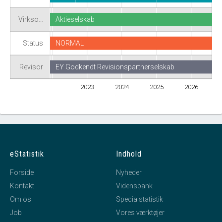
Virkso…
Aktieselskab
Status
NORMAL
Revisor
EY Godkendt Revisionspartnerselskab
2023
2024
2025
2026
eStatistik
Indhold
Forside
Nyheder
Kontakt
Vidensbank
Om os
Specialstatistik
Job
Vores værktøjer