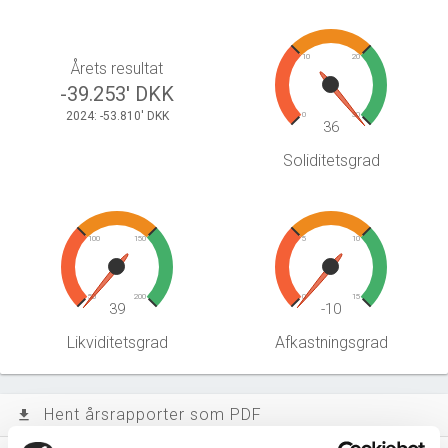
10
20
Årets resultat
-39.253' DKK
2024: -53.810' DKK
0
30
36
Soliditetsgrad
100
150
5
10
50
200
0
15
39
-10
Likviditetsgrad
Afkastningsgrad
Hent årsrapporter som PDF
file_download