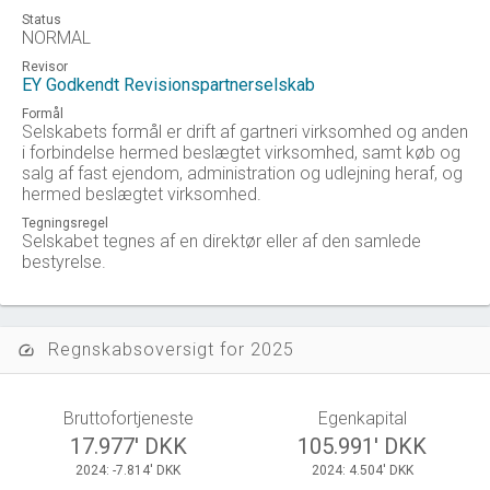
Status
NORMAL
Revisor
EY Godkendt Revisionspartnerselskab
Formål
Selskabets formål er drift af gartneri virksomhed og anden
i forbindelse hermed beslægtet virksomhed, samt køb og
salg af fast ejendom, administration og udlejning heraf, og
hermed beslægtet virksomhed.
Tegningsregel
Selskabet tegnes af en direktør eller af den samlede
bestyrelse.
Regnskabsoversigt for 2025
speed
Bruttofortjeneste
Egenkapital
17.977' DKK
105.991' DKK
2024: -7.814' DKK
2024: 4.504' DKK