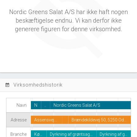
Nordic Greens Salat A/S har ikke haft nogen
beskæftigelse endnu. Vi kan derfor ikke
generere figuren for denne virksomhed.
Virksomhedshistorik
event_note
Navn
N
..
Nordic Greens Salat A/S
Adresse
Assensvej…
Brændekildevej 50, 5250 Od…
Branche
Kø…
Dyrkning af grøntsag…
Dyrkning af g…