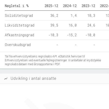
Nøgletal i %
2025-12
2024-12
2023-12
2022
Soliditetsgrad
36,2
1,4
18,3
1
Likviditetsgrad
39,5
16,0
24,6
1
Afkastningsgrad
-10,3
-15,2
-10,0
Overskudsgrad
-
-
-
Tal fra erhvervsstyrelsens regnskabs-API. eStatistik henviser til
Erhvervsstyrelsen ved eventuelle fejlregistreringer. Vi anbefaler at krydstjekke
regnskabsdataen med årsrapporterne i PDF.
Udvikling i antal ansatte
show_chart