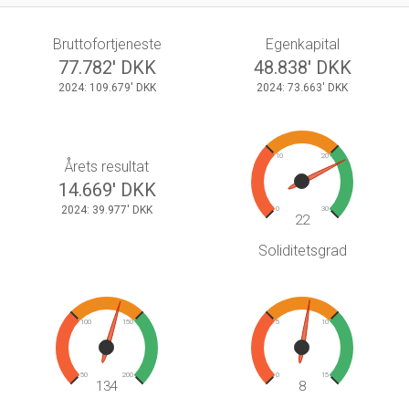
Bruttofortjeneste
Egenkapital
77.782' DKK
48.838' DKK
2024: 109.679' DKK
2024: 73.663' DKK
10
20
Årets resultat
14.669' DKK
2024: 39.977' DKK
0
30
22
Soliditetsgrad
100
150
5
10
50
200
0
15
134
8