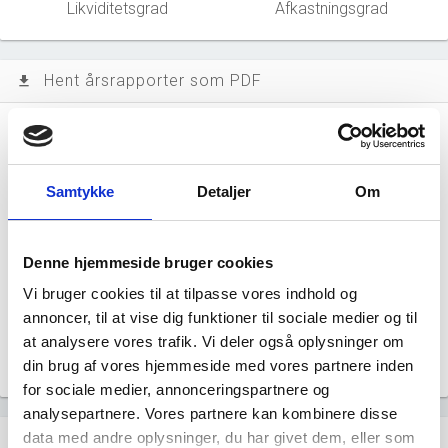
Likviditetsgrad
Afkastningsgrad
Hent årsrapporter som PDF
file_download
Årsrapporten 2025-12
file_download
Årsrapporten 2024-12
Samtykke
Detaljer
Om
file_download
Årsrapporten 2023-12
file_download
Denne hjemmeside bruger cookies
Vi bruger cookies til at tilpasse vores indhold og
Årsrapporten 2022-12
file_download
annoncer, til at vise dig funktioner til sociale medier og til
at analysere vores trafik. Vi deler også oplysninger om
Årsrapporten 2021-12
file_download
din brug af vores hjemmeside med vores partnere inden
for sociale medier, annonceringspartnere og
analysepartnere. Vores partnere kan kombinere disse
Regnskaber
data med andre oplysninger, du har givet dem, eller som
assignment