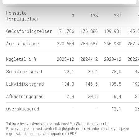
Egenkapital
48.838
73.663
66.662
106.
Hensatte
0
138
287
forpligtelser
Gældsforpligtelser
171.766
176.886
199.981
145.
Årets balance
220.604
250.687
266.930
252.
Nøgletal i %
2025-12
2024-12
2023-12
2022
Soliditetsgrad
22,1
29,4
25,0
4
Likviditetsgrad
134,3
146,5
135,5
19
Afkastningsgrad
7,9
20,5
16,4
3
Overskudsgrad
-
-
12,1
2
Tal fra erhvervsstyrelsens regnskabs-API. eStatistik henviser til
Erhvervsstyrelsen ved eventuelle fejlregistreringer. Vi anbefaler at krydstjekke
regnskabsdataen med årsrapporterne i PDF.