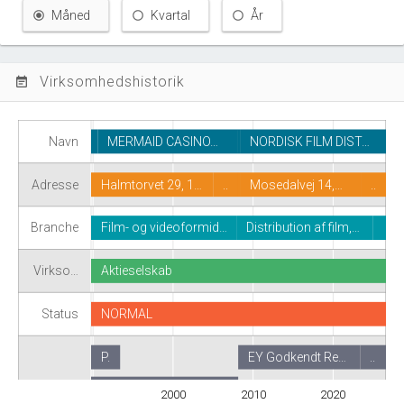
Måned
Kvartal
År
Virksomhedshistorik
event_note
Navn
MERMAID CASINO…
NORDISK FILM DIST…
Adresse
Halmtorvet 29, 1…
..
Mosedalvej 14,…
..
Branche
Film- og videoformid…
Distribution af film,…
Virkso…
Aktieselskab
Status
NORMAL
P.
EY Godkendt Re…
..
Revisor
CJ Partnership I/S
2000
2010
2020