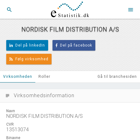
search
menu
NORDISK FILM DISTRIBUTION A/S
Del på linkedIn
Del på facebook
Følg virksomhed
Virksomheden
Roller
Gå til branchesiden
Virksomhedsinformation
subject
Navn
NORDISK FILM DISTRIBUTION A/S
CVR
13513074
Binavne