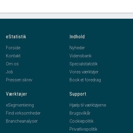
eStatistik
Indhold
Forside
Nyheder
Kontakt
Vidensbank
Om os
Specialstatistik
Job
Vores værktøjer
Pressen skrev
Book et foredrag
Værktøjer
Support
eSegmentering
Hjælp til værktøjerne
Find virksomheder
Brugsvilkår
Brancheanalyser
Cookiepolitik
Privatlivspolitik