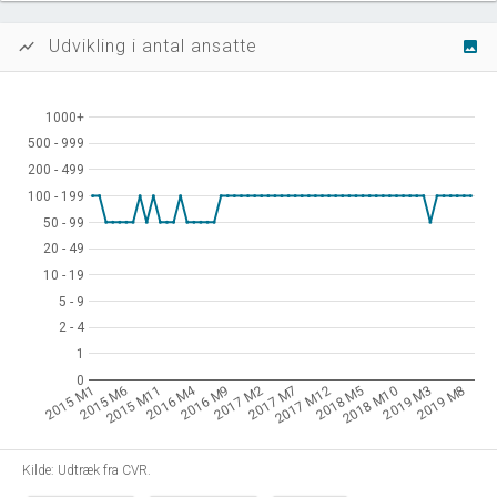
Udvikling i antal ansatte
show_chart
image
1000+
1000+
500 - 999
500 - 999
200 - 499
200 - 499
100 - 199
100 - 199
50 - 99
50 - 99
20 - 49
20 - 49
10 - 19
10 - 19
5 - 9
5 - 9
2 - 4
2 - 4
1
1
0
0
2016 M4
2015 M1
2015 M6
2015 M11
2016 M9
2017 M2
2017 M7
2017 M12
2018 M5
2018 M10
2019 M3
2019 M8
Kilde: Udtræk fra CVR.