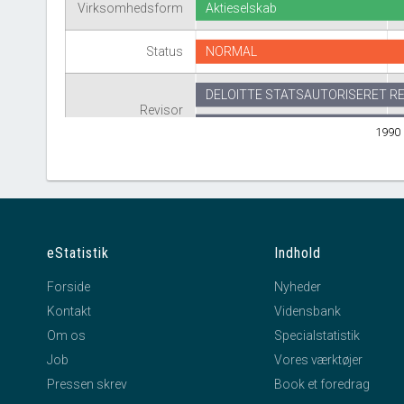
Virksomhedsform
Aktieselskab
Status
NORMAL
DELOITTE STATSAUTORISERET R
Revisor
K P M G C JESPERSEN ÅRHUS I/S
1990
eStatistik
Indhold
Forside
Nyheder
Kontakt
Vidensbank
Om os
Specialstatistik
Job
Vores værktøjer
Pressen skrev
Book et foredrag