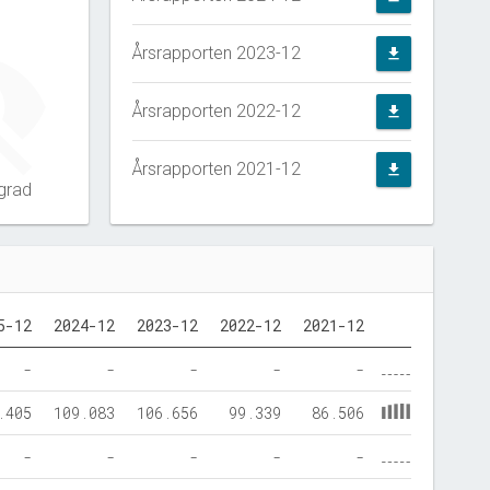
Årsrapporten 2023-12
file_download
Årsrapporten 2022-12
file_download
Årsrapporten 2021-12
file_download
grad
5-12
2024-12
2023-12
2022-12
2021-12
-
-
-
-
-
.405
109.083
106.656
99.339
86.506
-
-
-
-
-