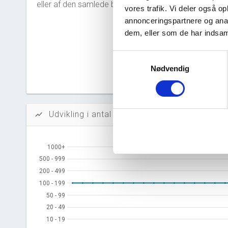
eller af den samlede bestyrelse.
vores trafik. Vi deler også 
Likvidi
annonceringspartnere og anal
Afkastn
dem, eller som de har indsaml
Oversku
Samtykkevalg
Nødvendig
Tal fra erh
årsrapporte
Udvikling i antal ansatte
show_chart
1000+
1000+
500 - 999
500 - 999
200 - 499
200 - 499
100 - 199
100 - 199
50 - 99
50 - 99
20 - 49
20 - 49
10 - 19
10 - 19