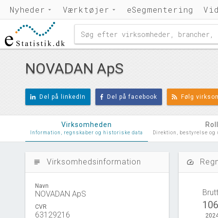
Nyheder
Værktøjer
eSegmentering
Vi
NOVADAN ApS
Del på linkedIn
Del på facebook
Følg virks
Virksomheden
Rol
Information, regnskaber og historiske data
Direktion, bestyrelse og
Virksomhedsinformation
Regn
subject
speed
Navn
Brut
NOVADAN ApS
106
CVR
63129216
2024