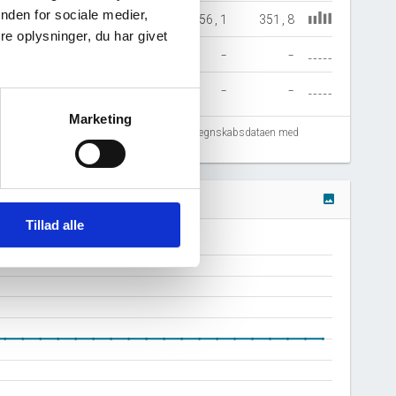
nden for sociale medier,
75,8
443,3
544,1
356,1
351,8
e oplysninger, du har givet
-
-
-
-
-
-
-
-
-
-
Marketing
fejlregistreringer. Vi anbefaler at krydstjekke regnskabsdataen med
image
Tillad alle