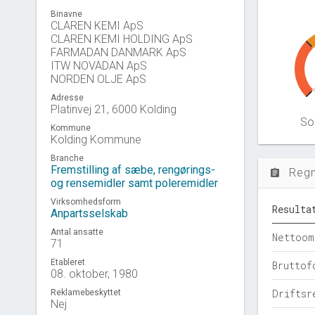
Binavne
CLAREN KEMI ApS
CLAREN KEMI HOLDING ApS
FARMADAN DANMARK ApS
ITW NOVADAN ApS
NORDEN OLJE ApS
Adresse
Platinvej 21, 6000 Kolding
Sol
Kommune
Kolding Kommune
Branche
Fremstilling af sæbe, rengørings-
Reg
assignment
og rensemidler samt poleremidler
Virksomhedsform
Resulta
Anpartsselskab
Antal ansatte
Nettoom
71
Etableret
Bruttof
08. oktober, 1980
Driftsr
Reklamebeskyttet
Nej