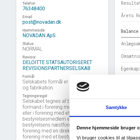
Resulta
Telefon
76348400
Årets R
Email
post@novadan.dk
Hjemmeside
Balance
NOVADAN ApS
Anlægsa
Status
NORMAL
Omsætni
Revisor
DELOITTE STATSAUTORISERET
REVISIONSPARTNERSELSKAB
Egenkap
Formål
Hensatt
Selskabets formål er at drive handel
og fabrikation.
Gældsfo
Tegningsregel
Selskabet tegnes af bestyrelsens
Årets b
formand i forening med en direktør
Samtykke
eller i forening med et
bestyrelsesmedlem eller af
Nøgleta
bestyrelsens næstformand i
Denne hjemmeside bruger c
forening med en direktør eller i
Solidit
forening med et bestyrelsesmedlem
Vi bruger cookies til at tilpas