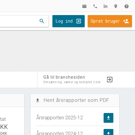
mail
phone
location_on
help
search
Log ind
Opret bruger
Gå til branchesiden
Omsætning, vækst og komplet liste
Hent årsrapporter som PDF
file_download
Årsrapporten 2025-12
file_download
tat
DKK
Årsrapporten 2024-12
 DKK
file_download