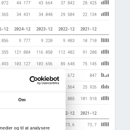
.072
44.177
43.664
37.842
28.425
.365
34.431
34.048
29.504
22.134
5-12
2024-12
2023-12
2022-12
2021-12
.856
9.777
9.220
9.483
10.710
.355
121.084
116.050
112.402
91.208
.493
103.127
103.696
89.648
75.145
625
421
245
672
847
.094
27.314
21.329
31.564
25.926
.211
130.861
125.271
121.885
101.918
Om
5-12
2024-12
2023-12
2022-12
2021-12
80,1
78,8
82,8
73,6
73,7
 medier og til at analysere