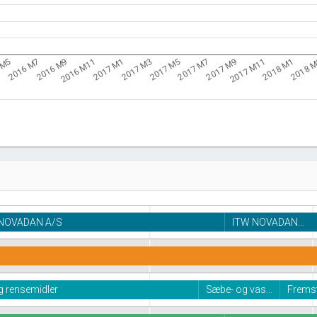
2016 M11
2017 M7
2018 
2016 M9
2017 M5
2018 M1
2016 M7
2017 M3
2017 M11
 M5
2017 M1
2017 M9
NOVADAN A/S
ITW NOVADAN…
g rensemidler
Sæbe- og vas…
Fremst