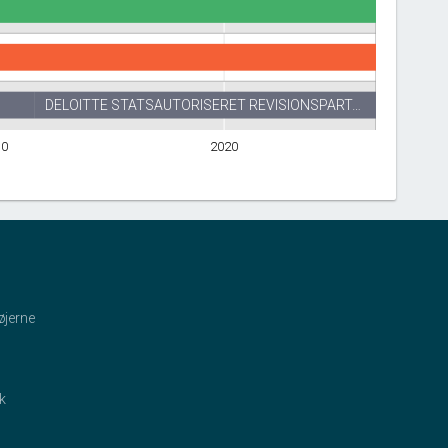
DELOITTE STATSAUTORISERET REVISIONSPART…
10
2020
øjerne
ik