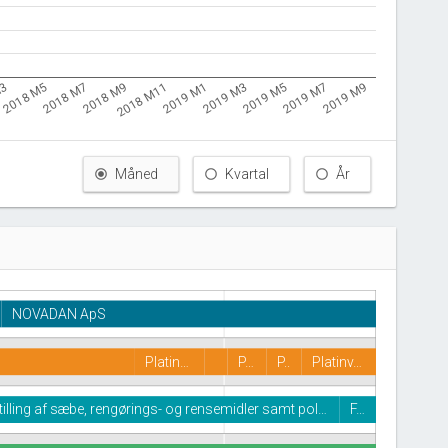
M3
2018 M11
2019 M7
2018 M9
2019 M5
2018 M7
2019 M3
2018 M5
2019 M1
2019 M9
Måned
Kvartal
År
NOVADAN ApS
Platin…
P…
P..
Platinv…
illing af sæbe, rengørings- og rensemidler samt pol…
F…