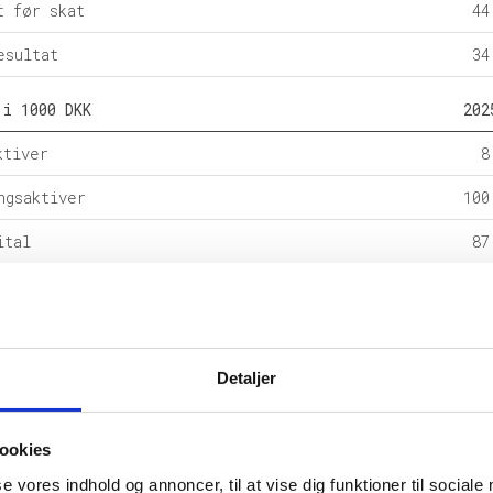
t før skat
44
esultat
34
 i 1000 DKK
202
ktiver
8
ngsaktiver
100
ital
87
e forpligtelser
rpligtelser
21
alance
109
Detaljer
l i %
202
ookies
etsgrad
se vores indhold og annoncer, til at vise dig funktioner til sociale