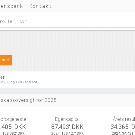
densbank
Kontakt
omhed
ler
 udvikling i virksomhed
skabsoversigt for 2025
tofortjeneste
Egenkapital
Årets resul
.405' DKK
87.493' DKK
34.365' 
: 109.082' DKK
2024: 103.127' DKK
2024: 34.431'