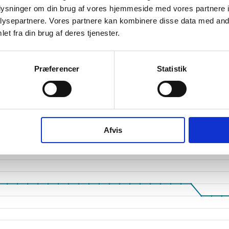
oplysninger om din brug af vores hjemmeside med vores partnere i
tetsgrad
4
ysepartnere. Vores partnere kan kombinere disse data med andr
ingsgrad
et fra din brug af deres tjenester.
dsgrad
Præferencer
Statistik
vervsstyrelsens regnskabs-API. eStatistik henviser til Erhvervsstyrelsen ved eventuelle 
rne i PDF.
Afvis