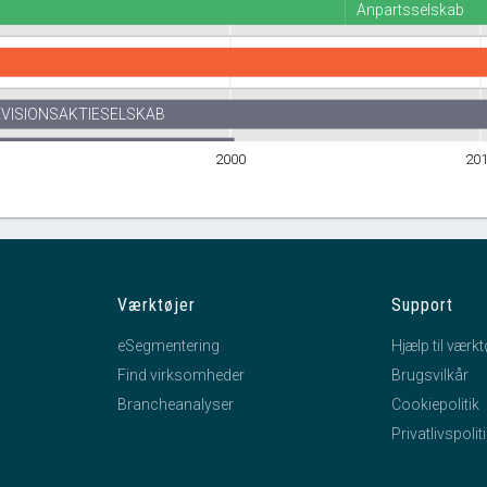
Anpartsselskab
EVISIONSAKTIESELSKAB
2000
20
Værktøjer
Support
eSegmentering
Hjælp til værkt
Find virksomheder
Brugsvilkår
Brancheanalyser
Cookiepolitik
Privatlivspolit