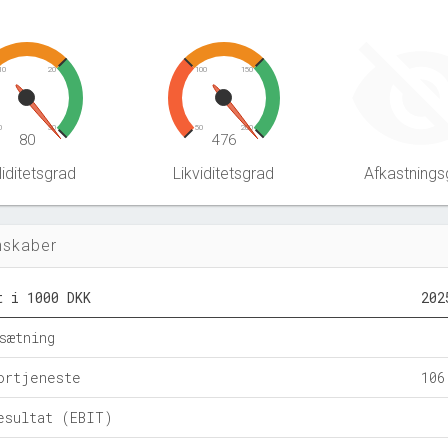
10
20
100
150
0
30
50
200
80
476
iditetsgrad
Likviditetsgrad
Afkastnings
nskaber
t i 1000 DKK
202
sætning
ortjeneste
106
esultat (EBIT)