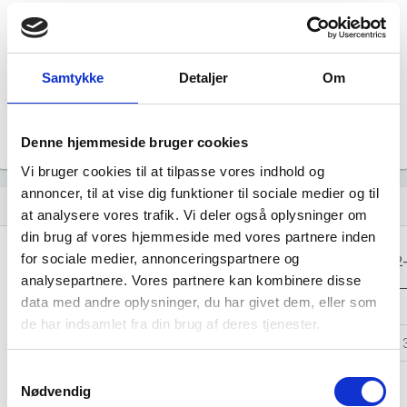
Årsrapporten 2023-03
file_download
Årsrapporten 2022-03
Samtykke
Detaljer
Om
file_download
Årsrapporten 2021-03
file_download
Denne hjemmeside bruger cookies
Vi bruger cookies til at tilpasse vores indhold og
annoncer, til at vise dig funktioner til sociale medier og til
Regnskaber
assignment
at analysere vores trafik. Vi deler også oplysninger om
din brug af vores hjemmeside med vores partnere inden
Resultat i 1000
for sociale medier, annonceringspartnere og
2025-03
2024-03
2023-03
2022
DKK
analysepartnere. Vores partnere kan kombinere disse
data med andre oplysninger, du har givet dem, eller som
Nettoomsætning
-
-
-
de har indsamlet fra din brug af deres tjenester.
Bruttofortjeneste
1.571
1.480
1.349
1.
Samtykkevalg
Driftsresultat
239
138
81
Nødvendig
(EBIT)