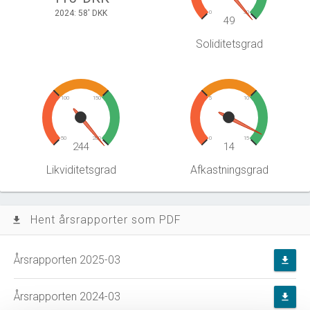
2024: 58' DKK
0
30
49
Soliditetsgrad
100
150
5
10
50
200
0
15
244
14
Likviditetsgrad
Afkastningsgrad
Hent årsrapporter som PDF
file_download
Årsrapporten 2025-03
file_download
Årsrapporten 2024-03
file_download