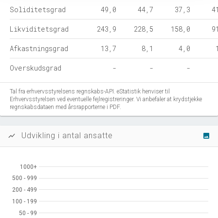
Soliditetsgrad
49,0
44,7
37,3
4
Likviditetsgrad
243,9
228,5
158,0
9
Afkastningsgrad
13,7
8,1
4,0
Overskudsgrad
-
-
-
Tal fra erhvervsstyrelsens regnskabs-API. eStatistik henviser til
Erhvervsstyrelsen ved eventuelle fejlregistreringer. Vi anbefaler at krydstjekke
regnskabsdataen med årsrapporterne i PDF.
Udvikling i antal ansatte
show_chart
image
1000+
1000+
500 - 999
500 - 999
200 - 499
200 - 499
100 - 199
100 - 199
50 - 99
50 - 99