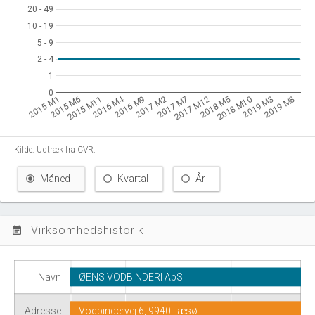
20 - 49
20 - 49
10 - 19
10 - 19
5 - 9
5 - 9
2 - 4
2 - 4
1
1
0
0
2016 M4
2015 M1
2015 M6
2015 M11
2016 M9
2017 M2
2017 M7
2017 M12
2018 M5
2018 M10
2019 M3
2019 M8
Kilde: Udtræk fra CVR.
Måned
Kvartal
År
Virksomhedshistorik
event_note
Navn
ØENS VODBINDERI ApS
Adresse
Vodbindervej 6, 9940 Læsø