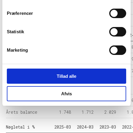
Resultat før skat
189
67
53
Præferencer
Årets Resultat
115
59
49
Statistik
Balance i 1000 DKK
2025-03
2024-03
2023-03
2022
Anlægsaktiver
960
1.047
1.134
Marketing
Omsætningsaktiver
789
665
895
Egenkapital
857
765
757
Tillad alle
Hensatte
54
0
0
forpligtelser
Afvis
Gældsforpligtelser
837
946
1.272
1.
Årets balance
1.748
1.712
2.029
1.
Nøgletal i %
2025-03
2024-03
2023-03
2022