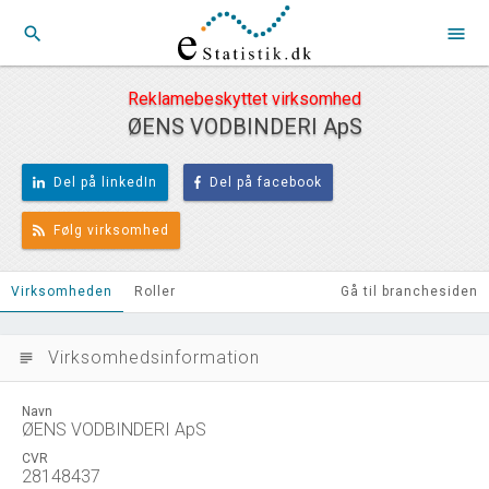
search
menu
Reklamebeskyttet virksomhed
ØENS VODBINDERI ApS
Del på linkedIn
Del på facebook
Følg virksomhed
Virksomheden
Roller
Gå til branchesiden
Virksomhedsinformation
subject
Navn
ØENS VODBINDERI ApS
CVR
28148437