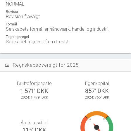
NORMAL
Revisor
Revision fravalgt
Formål
Selskabets formål er håndværk, handel og industri.
Tegningsregel
Selskabet tegnes af en direktør
Regnskabsoversigt for 2025
speed
Bruttofortjeneste
Egenkapital
1.571' DKK
857' DKK
2024: 1.479' DKK
2024: 765' DKK
10
20
Årets resultat
115' DKK