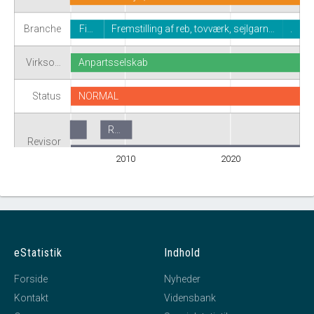
Branche
Fi…
Fremstilling af reb, tovværk, sejlgarn…
.
Virkso…
Anpartsselskab
Status
NORMAL
R…
Revisor
Revision fravalgt
2010
2020
eStatistik
Indhold
Forside
Nyheder
Kontakt
Vidensbank