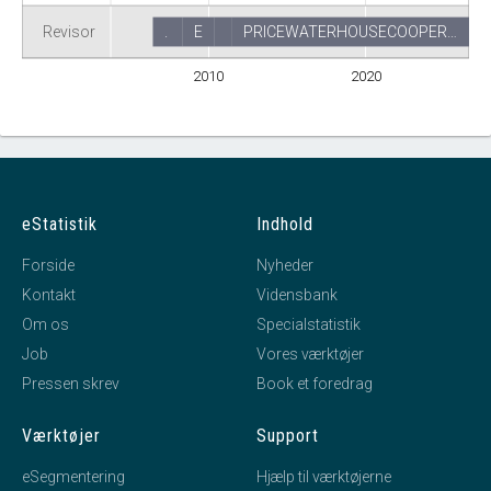
Revisor
.
E
PRICEWATERHOUSECOOPER…
2010
2020
eStatistik
Indhold
Forside
Nyheder
Kontakt
Vidensbank
Om os
Specialstatistik
Job
Vores værktøjer
Pressen skrev
Book et foredrag
Værktøjer
Support
eSegmentering
Hjælp til værktøjerne