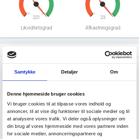
50
200
0
15
221
23
Likviditetsgrad
Afkastningsgrad
Hent årsrapporter som PDF
file_download
Årsrapporten 2025-12
file_download
Samtykke
Detaljer
Om
Årsrapporten 2024-12
file_download
Denne hjemmeside bruger cookies
Årsrapporten 2023-12
file_download
Vi bruger cookies til at tilpasse vores indhold og
annoncer, til at vise dig funktioner til sociale medier og til
Årsrapporten 2022-12
file_download
at analysere vores trafik. Vi deler også oplysninger om
din brug af vores hjemmeside med vores partnere inden
for sociale medier, annonceringspartnere og
Årsrapporten 2021-12
file_download