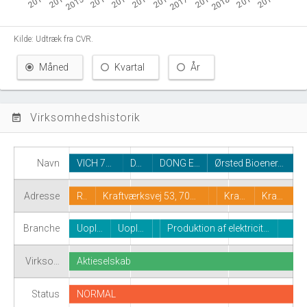
Kilde: Udtræk fra CVR.
Måned
Kvartal
År
Virksomhedshistorik
event_note
Navn
VICH 7…
D…
DONG E…
Ørsted Bioener…
Adresse
R..
Kraftværksvej 53, 70…
Kra…
Kra…
Branche
Uopl…
Uopl…
Produktion af elektricit…
Virkso…
Aktieselskab
Status
NORMAL