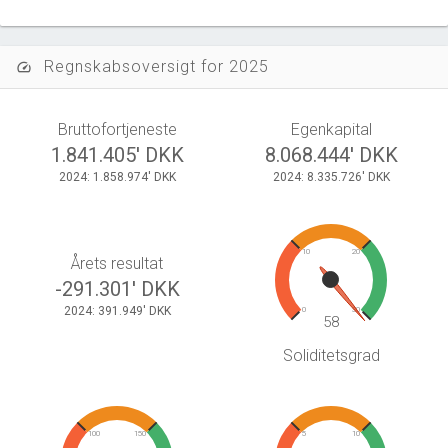
Regnskabsoversigt for 2025
speed
Bruttofortjeneste
Egenkapital
1.841.405' DKK
8.068.444' DKK
2024: 1.858.974' DKK
2024: 8.335.726' DKK
10
20
Årets resultat
-291.301' DKK
2024: 391.949' DKK
0
30
58
Soliditetsgrad
100
150
5
10