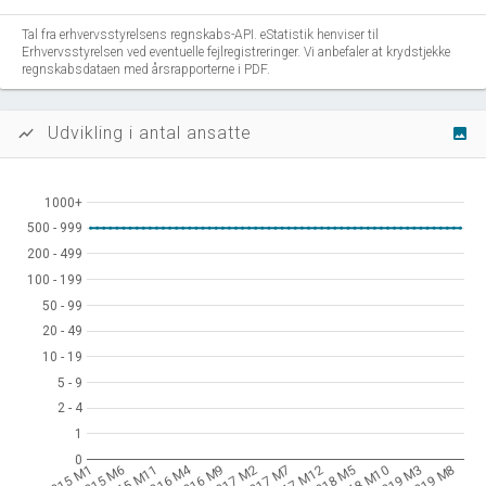
Tal fra erhvervsstyrelsens regnskabs-API. eStatistik henviser til
Erhvervsstyrelsen ved eventuelle fejlregistreringer. Vi anbefaler at krydstjekke
regnskabsdataen med årsrapporterne i PDF.
Udvikling i antal ansatte
show_chart
image
1000+
1000+
500 - 999
500 - 999
200 - 499
200 - 499
100 - 199
100 - 199
50 - 99
50 - 99
20 - 49
20 - 49
10 - 19
10 - 19
5 - 9
5 - 9
2 - 4
2 - 4
1
1
0
0
2016 M4
2015 M1
2015 M6
2015 M11
2016 M9
2017 M2
2017 M7
2017 M12
2018 M5
2018 M10
2019 M3
2019 M8