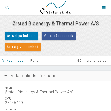
search
menu
Ørsted Bioenergy & Thermal Power A/S
Del på linkedIn
Del på facebook
Følg virksomhed
Virksomheden
Roller
Gå til branchesiden
Virksomhedsinformation
subject
Navn
Ørsted Bioenergy & Thermal Power A/S
CVR
27446469
Binavne