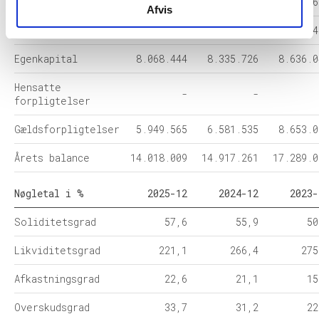
Anlægsaktiver
9.751.890
8.290.647
7.924.6
Afvis
Omsætningsaktiver
4.266.119
6.626.614
9.364.4
Egenkapital
8.068.444
8.335.726
8.636.0
Hensatte
-
-
forpligtelser
Gældsforpligtelser
5.949.565
6.581.535
8.653.0
Årets balance
14.018.009
14.917.261
17.289.0
Nøgletal i %
2025-12
2024-12
2023-
Soliditetsgrad
57,6
55,9
50
Likviditetsgrad
221,1
266,4
275
Afkastningsgrad
22,6
21,1
15
Overskudsgrad
33,7
31,2
22