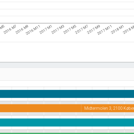
2016 M11
2017 M7
2018 
2016 M9
2017 M5
2018 M1
2016 M7
2017 M3
2017 M11
 M5
2017 M1
2017 M9
Midtermolen 3, 2100 Køb