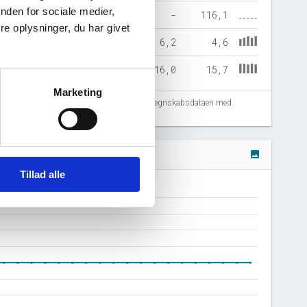
nden for sociale medier,
-
-
-
-
116,1
e oplysninger, du har givet
7,1
6,3
7,2
6,2
4,6
14,8
15,7
14,8
16,0
15,7
Marketing
fejlregistreringer. Vi anbefaler at krydstjekke regnskabsdataen med
image
Tillad alle