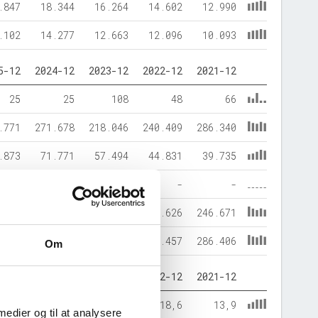
.847
18.344
16.264
14.602
12.990
.102
14.277
12.663
12.096
10.093
5-12
2024-12
2023-12
2022-12
2021-12
25
25
108
48
66
.771
271.678
218.046
240.409
286.340
.873
71.771
57.494
44.831
39.735
-
-
-
-
-
.923
199.932
160.660
195.626
246.671
.796
271.703
218.154
240.457
286.406
Om
5-12
2024-12
2023-12
2022-12
2021-12
27,7
26,4
26,4
18,6
13,9
 medier og til at analysere