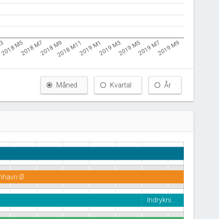
M3
2018 M11
2019 M7
2018 M9
2019 M5
2018 M7
2019 M3
2018 M5
2019 M1
2019 M9
Måned
Kvartal
År
enhavn Ø
Indrykni…