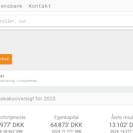
densbank
Kontakt
omhed
ler
 udvikling i virksomhed
skabsoversigt for 2025
tofortjeneste
Egenkapital
Årets resul
.977' DKK
64.873' DKK
13.102' 
4: 58.562' DKK
2024: 71.771' DKK
2024: 14.277'