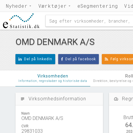
Nyheder
Værktøjer
eSegmentering
Vi
OMD DENMARK A/S
Del på linkedIn
Del på facebook
Følg virks
Virksomheden
Rol
Information, regnskaber og historiske data
Direktion, bestyrelse og
Virksomhedsinformation
Regn
subject
speed
Navn
Brut
OMD DENMARK A/S
64
CVR
29831033
202