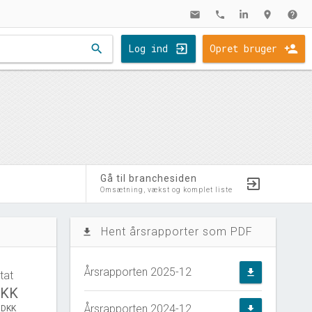
mail
phone
location_on
help
search
Log ind
Opret bruger
Gå til branchesiden
Omsætning, vækst og komplet liste
Hent årsrapporter som PDF
file_download
Årsrapporten 2025-12
file_download
tat
DKK
Årsrapporten 2024-12
 DKK
file_download