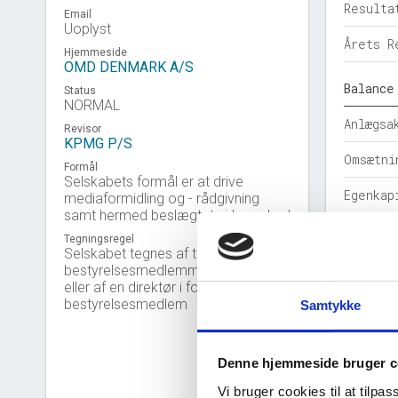
Resulta
Email
Uoplyst
Årets R
Hjemmeside
OMD DENMARK A/S
Balance
Status
NORMAL
Anlægsa
Revisor
KPMG P/S
Omsætni
Formål
Selskabets formål er at drive
Egenkap
mediaformidling og - rådgivning
samt hermed beslægtet virksomhed
Hensatt
Tegningsregel
Selskabet tegnes af to
Gældsfo
bestyrelsesmedlemmer i forening
eller af en direktør i forening med et
Årets b
bestyrelsesmedlem
Samtykke
Nøgleta
Denne hjemmeside bruger c
Solidit
Vi bruger cookies til at tilpas