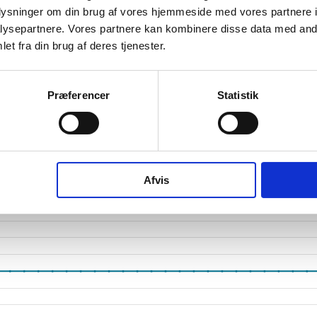
oplysninger om din brug af vores hjemmeside med vores partnere i
tetsgrad
ysepartnere. Vores partnere kan kombinere disse data med andr
ingsgrad
et fra din brug af deres tjenester.
dsgrad
Præferencer
Statistik
vervsstyrelsens regnskabs-API. eStatistik henviser til Erhvervsstyrelsen ved eventuelle 
rne i PDF.
Afvis