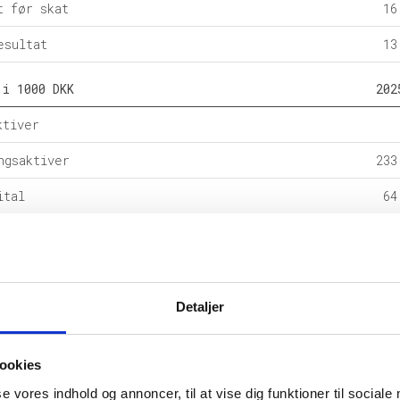
t før skat
16
esultat
13
 i 1000 DKK
202
ktiver
ngsaktiver
233
ital
64
e forpligtelser
rpligtelser
168
alance
233
Detaljer
l i %
202
ookies
etsgrad
se vores indhold og annoncer, til at vise dig funktioner til sociale