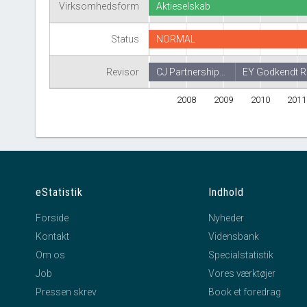
Virksomhedsform
Aktieselskab
Status
NORMAL
Revisor
CJ Partnership…
EY Godkendt R
2008
2009
2010
2011
eStatistik
Indhold
Forside
Nyheder
Kontakt
Vidensbank
Om os
Specialstatistik
Job
Vores værktøjer
Pressen skrev
Book et foredrag