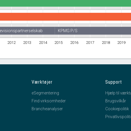
evisionspartnerselskab
KPMG P/S
2012
2013
2014
2015
2016
2017
2018
2019
Værktøjer
Support
eSegmentering
Hjælp til værkt
Find virksomheder
Brugsvilkår
Brancheanalyser
Cookiepolitik
Privatlivspolit