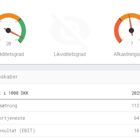
10
20
5
1
0
30
0
1
28
7
iditetsgrad
Likviditetsgrad
Afkastnings
nskaber
t i 1000 DKK
202
sætning
112
ortjeneste
64
esultat (EBIT)
16