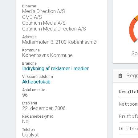
Binavne
Media Direction A/S
OMD A/S
Optimum Media A/S
Optimum Media Direction A/S
Adresse
Midtermolen 3, 2100 København Ø
Kommune
Sol
Københavns Kommune
Branche
Indrykning af reklamer i medier
Reg
assignment
Virksomhedsform
Aktieselskab
Antal ansatte
Resulta
96
Etableret
Nettoom
22. december, 2006
Bruttof
Reklamebeskyttet
Nej
Driftsr
Telefon
Uoplyst