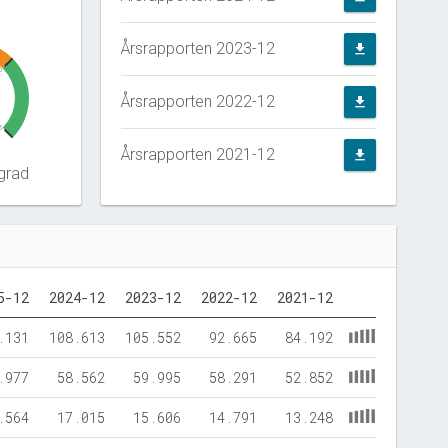
Årsrapporten 2023-12
file_download
0
Årsrapporten 2022-12
file_download
5
Årsrapporten 2021-12
file_download
grad
5-12
2024-12
2023-12
2022-12
2021-12
.131
108.613
105.552
92.665
84.192
.977
58.562
59.995
58.291
52.852
.564
17.015
15.606
14.791
13.248