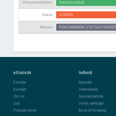
Virksomhedsform
Anpartsselskab
Status
NORMAL
Revisor
RSM DANMARK STATSAUTORISER
eStatistik
Indhold
Forside
Nyheder
Kontakt
Vidensbank
Om os
Specialstatistik
Job
Vores værktøjer
Pressen skrev
Book et foredrag