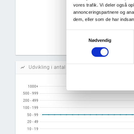
vores trafik. Vi deler også 
Likvidi
annonceringspartnere og anal
Afkastn
dem, eller som de har indsaml
Oversku
Samtykkevalg
Nødvendig
Tal fra erh
årsrapporte
Udvikling i antal ansatte
show_chart
1000+
1000+
500 - 999
500 - 999
200 - 499
200 - 499
100 - 199
100 - 199
50 - 99
50 - 99
20 - 49
20 - 49
10 - 19
10 - 19