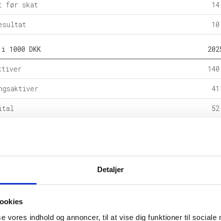
t før skat
14
esultat
10
 i 1000 DKK
202
ktiver
140
ngsaktiver
41
ital
52
e forpligtelser
1
rpligtelser
128
alance
181
Detaljer
l i %
202
ookies
etsgrad
se vores indhold og annoncer, til at vise dig funktioner til sociale