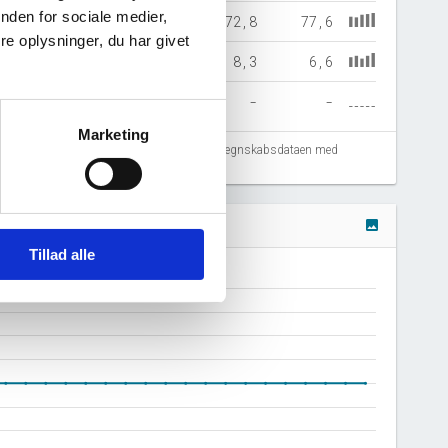
nden for sociale medier,
05,7
97,6
92,7
72,8
77,6
e oplysninger, du har givet
9,8
7,7
6,2
8,3
6,6
-
-
-
-
-
Marketing
fejlregistreringer. Vi anbefaler at krydstjekke regnskabsdataen med
image
Tillad alle