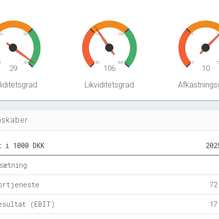
10
20
100
150
5
1
0
30
50
200
0
1
29
106
10
iditetsgrad
Likviditetsgrad
Afkastnings
nskaber
t i 1000 DKK
202
sætning
ortjeneste
72
esultat (EBIT)
17