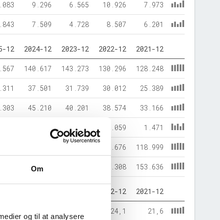
.083
9.296
6.565
10.926
7.973
.843
7.509
4.728
8.507
6.201
5-12
2024-12
2023-12
2022-12
2021-12
.567
140.617
143.273
130.296
128.248
.311
37.501
31.739
30.012
25.389
.303
45.210
40.201
38.574
33.166
.550
876
1.438
1.059
1.471
.025
132.031
133.372
120.676
118.999
.878
178.118
175.012
160.308
153.636
Om
5-12
2024-12
2023-12
2022-12
2021-12
28,8
25,4
23,0
24,1
21,6
 medier og til at analysere