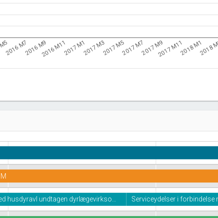
2016 M11
2017 M7
2018 
2016 M9
2017 M5
2018 M1
2016 M7
2017 M3
2017 M11
 M5
2017 M1
2017 M9
 M
ed husdyravl undtagen dyrlægevirkso…
Serviceydelser i forbindels