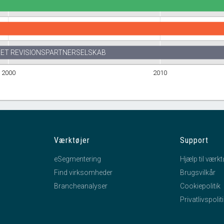
ET REVISIONSPARTNERSELSKAB
2000
2010
Værktøjer
Support
eSegmentering
Hjælp til værkt
Find virksomheder
Brugsvilkår
Brancheanalyser
Cookiepolitik
Privatlivspolit