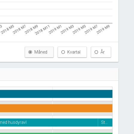
M3
2018 M11
2019 M7
2018 M9
2019 M5
2018 M7
2019 M3
2018 M5
2019 M1
2019 M9
Måned
Kvartal
År
e med husdyravl
St…