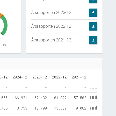
Årsrapporten 2023-12
file_download
0
Årsrapporten 2022-12
file_download
5
Årsrapporten 2021-12
file_download
grad
5-12
2024-12
2023-12
2022-12
2021-12
-
-
-
-
-
.666
66.921
62.432
61.822
57.562
.738
13.753
10.790
13.359
10.082