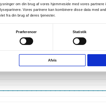
oplysninger om din brug af vores hjemmeside med vores partnere i
tetsgrad
1
ysepartnere. Vores partnere kan kombinere disse data med andr
ingsgrad
et fra din brug af deres tjenester.
dsgrad
Præferencer
Statistik
vervsstyrelsens regnskabs-API. eStatistik henviser til Erhvervsstyrelsen ved eventuelle 
rne i PDF.
Afvis