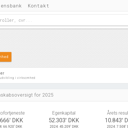
densbank
Kontakt
omhed
ler
 udvikling i virksomhed
skabsoversigt for 2025
tofortjeneste
Egenkapital
Årets resul
.666' DKK
52.303' DKK
10.843' 
4: 66.920' DKK
2024: 45.209' DKK
2024: 7.508'