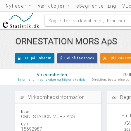
Nyheder
Værktøjer
eSegmentering
Vi
ORNESTATION MORS ApS
Del på linkedIn
Del på facebook
Følg virks
Virksomheden
Rol
Information, regnskaber og historiske data
Direktion, bestyrelse og
Virksomhedsinformation
Regn
subject
speed
Navn
Brut
ORNESTATION MORS ApS
72
CVR
15692987
202