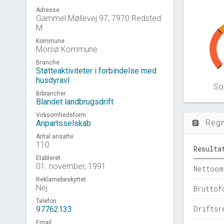
Adresse
Gammel Møllevej 97, 7970 Redsted
M
Kommune
Morsø Kommune
Branche
Støtteaktiviteter i forbindelse med
husdyravl
Sol
Bibrancher
Blandet landbrugsdrift
Virksomhedsform
Reg
Anpartsselskab
assignment
Antal ansatte
110
Resulta
Etableret
01. november, 1991
Nettoom
Reklamebeskyttet
Nej
Bruttof
Telefon
Driftsr
97762133
Email