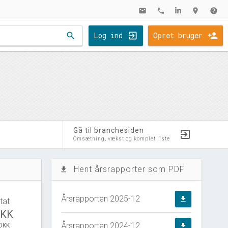
mail
phone
location_on
help
search
Log ind
Opret bruger
Gå til branchesiden
Omsætning, vækst og komplet liste
Hent årsrapporter som PDF
file_download
Årsrapporten 2025-12
file_download
tat
DKK
Årsrapporten 2024-12
 DKK
file_download