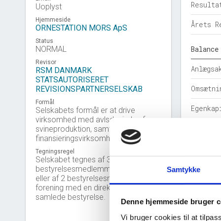
Resulta
Uoplyst
Hjemmeside
Årets R
ORNESTATION MORS ApS
Status
NORMAL
Balance
Revisor
Anlægsa
RSM DANMARK
STATSAUTORISERET
Omsætni
REVISIONSPARTNERSELSKAB
Formål
Egenkap
Selskabets formål er at drive
virksomhed med avlsdyr inden for
Hensatt
svineproduktion, samt handel og
finansieringsvirksomhed
Gældsfo
Tegningsregel
Selskabet tegnes af 3
Årets b
bestyrelsesmedlemmer i forening
Samtykke
eller af 2 bestyrelsesmedlemmer i
forening med en direktør eller af den
Nøgleta
samlede bestyrelse.
Denne hjemmeside bruger c
Solidit
Vi bruger cookies til at tilpas