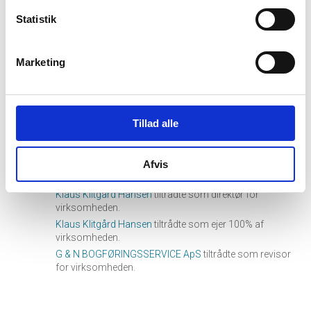
MJAKP P/S
tiltrådte som revisor for virksomheden.
Statistik
01. januar, 2009
hourglass_full
Marketing
MJAKP2 I/S
tiltrådte som revisor for virksomheden.
Tillad alle
28. juni, 2005
hourglass_full
Afvis
Klaus Klitgård Hansen
tiltrådte som stifter af
virksomheden.
Klaus Klitgård Hansen
tiltrådte som direktør for
virksomheden.
Klaus Klitgård Hansen
tiltrådte som ejer 100% af
virksomheden.
G & N BOGFØRINGSSERVICE ApS
tiltrådte som revisor
for virksomheden.