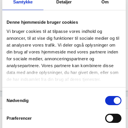
Samtykke
Detaljer
Om
Denne hjemmeside bruger cookies
Vi bruger cookies til at tilpasse vores indhold og
PAPIRLAGERET ApS har ingen
annoncer, til at vise dig funktioner til sociale medier og til
at analysere vores trafik. Vi deler også oplysninger om
datterselskaber.
din brug af vores hjemmeside med vores partnere inden
for sociale medier, annonceringspartnere og
analysepartnere. Vores partnere kan kombinere disse
data med andre oplysninger, du har givet dem, eller som
de har indsamlet fra din brug af deres tjenester.
Samtykkevalg
Nødvendig
Historisk udvikling af rollerne
hourglass_empty
Præferencer
01. januar, 2013
hourglass_full