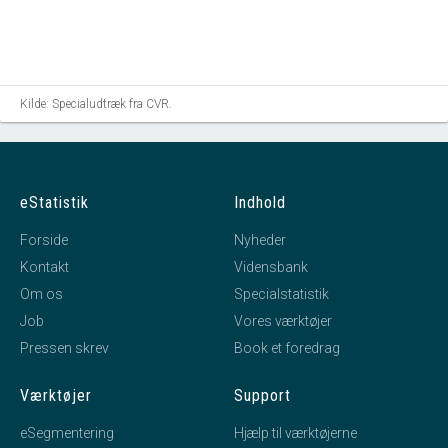
Kilde: Specialudtræk fra CVR.
eStatistik
Indhold
Forside
Nyheder
Kontakt
Vidensbank
Om os
Specialstatistik
Job
Vores værktøjer
Pressen skrev
Book et foredrag
Værktøjer
Support
eSegmentering
Hjælp til værktøjerne