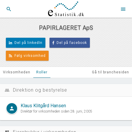
search
menu
PAPIRLAGERET ApS
Del på linkedIn
Del på facebook
Følg virksomhed
Virksomheden
Roller
Gå til branchesiden
Direktion og bestyrelse
people_outline
Klaus Klitgård Hansen
person
Direktør for virksomheden siden 28. juni, 2005