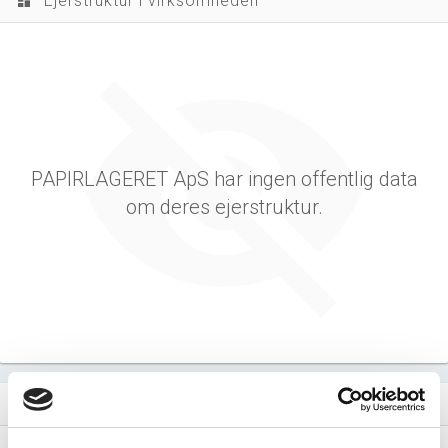
Ejerstruktur i virksomheden
dashboard
PAPIRLAGERET ApS har ingen offentlig data
om deres ejerstruktur.
Virksomhedens datterselskaber
dashboard