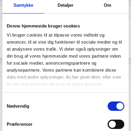
Samtykke
Detaljer
Om
Hent årsrapporter som PDF
file_download
Denne hjemmeside bruger cookies
Årsrapporten 2025-12
file_download
Vi bruger cookies til at tilpasse vores indhold og
annoncer, til at vise dig funktioner til sociale medier og til
Årsrapporten 2024-12
file_download
at analysere vores trafik. Vi deler også oplysninger om
din brug af vores hjemmeside med vores partnere inden
for sociale medier, annonceringspartnere og
analysepartnere. Vores partnere kan kombinere disse
Regnskaber
assignment
data med andre oplysninger, du har givet dem, eller som
de har indsamlet fra din brug af deres tjenester.
Resultat i 1000 DKK
2025-12
2024-12
Nettoomsætning
-
-
Samtykkevalg
Nødvendig
Bruttofortjeneste
-4.746
-365
Driftsresultat (EBIT)
-
-
Præferencer