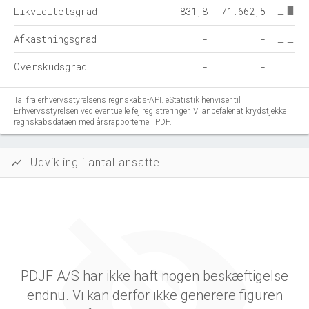
Likviditetsgrad
831,8
71.662,5
Afkastningsgrad
-
-
Overskudsgrad
-
-
Tal fra erhvervsstyrelsens regnskabs-API. eStatistik henviser til
Erhvervsstyrelsen ved eventuelle fejlregistreringer. Vi anbefaler at krydstjekke
regnskabsdataen med årsrapporterne i PDF.
Udvikling i antal ansatte
show_chart
PDJF A/S har ikke haft nogen beskæftigelse
endnu. Vi kan derfor ikke generere figuren