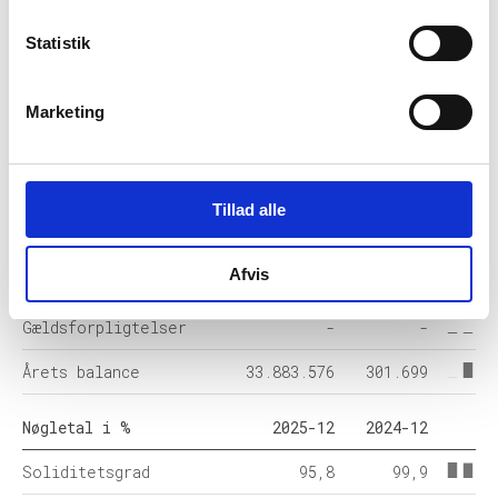
Resultat før skat
629.890
1.638
Statistik
Årets Resultat
544.468
1.278
Balance i 1000 DKK
2025-12
2024-12
Marketing
Anlægsaktiver
22.094.657
-
Omsætningsaktiver
11.788.919
301.699
Tillad alle
Egenkapital
32.466.239
301.278
Afvis
Hensatte forpligtelser
-
-
Gældsforpligtelser
-
-
Årets balance
33.883.576
301.699
Nøgletal i %
2025-12
2024-12
Soliditetsgrad
95,8
99,9