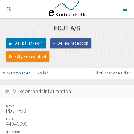
search
menu
PDJF A/S
Del på linkedIn
Del på facebook
Følg virksomhed
Virksomheden
Roller
Gå til branchesiden
Virksomhedsinformation
subject
Navn
PDJF A/S
CVR
44943093
Adresse