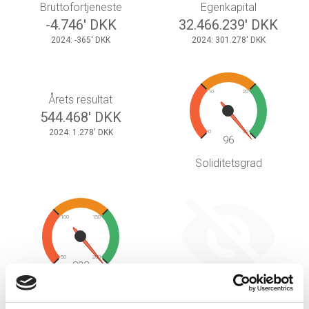
Bruttofortjeneste
Egenkapital
-4.746' DKK
32.466.239' DKK
2024: -365' DKK
2024: 301.278' DKK
10
20
Årets resultat
544.468' DKK
2024: 1.278' DKK
0
30
96
Soliditetsgrad
100
150
50
200
832
Likviditetsgrad
Afkastningsgrad