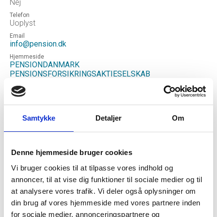
Nej
Telefon
Uoplyst
Email
info@pension.dk
Hjemmeside
PENSIONDANMARK
PENSIONSFORSIKRINGSAKTIESELSKAB
Status
NORMAL
Revisor
EY Godkendt Revisionspartnerselskab
Samtykke
Detaljer
Om
Formål
Selskabets formål er at drive livs- og
pensionsforsikringsvirksomhed, anden virksomhed i
Denne hjemmeside bruger cookies
henhold til sin tilladelse og hermed beslægtet virksomhed.
Selskabet er et arbejdsmarkedsrelateret
Vi bruger cookies til at tilpasse vores indhold og
livsforsikringsaktieselskab. Selskabets midler skal
annoncer, til at vise dig funktioner til sociale medier og til
placeres med henblik på at opnå det størst mulige afkast,
at analysere vores trafik. Vi deler også oplysninger om
betryggende sikkerhed og bevarelse af midlernes
realværdi. Ved placering af midlerne skal der alene tages
din brug af vores hjemmeside med vores partnere inden
saglige og forretningsmæssige hensyn.
for sociale medier, annonceringspartnere og