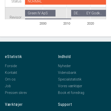
Status
NORMAL
Green IV ApS
DE…
EY Godk…
Revisor
Ri Magn…
DELOITTE…
2000
2010
2020
eStatistik
Indhold
Forside
Nyheder
Kontakt
Vidensbank
Om os
Specialstatistik
Job
Vores værktøjer
Pressen skrev
Book et foredrag
Værktøjer
Support