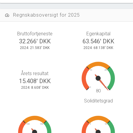
Regnskabsoversigt for 2025
speed
Bruttofortjeneste
Egenkapital
32.266' DKK
63.546' DKK
2024: 21.583' DKK
2024: 68.138' DKK
10
20
Årets resultat
15.408' DKK
2024: 8.608' DKK
0
30
80
Soliditetsgrad
100
150
5
10