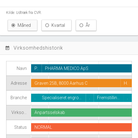
Kilde: Udtræk fra CVR.
Måned
Kvartal
År
Virksomhedshistorik
event_note
Navn
P..
PHARMA MEDICO ApS
Adresse
Graven 25B, 8000 Aarhus C
H.
Branche
.
Specialiseret engro…
.
Fremstillin…
.
Virkso…
Anpartsselskab
Status
NORMAL