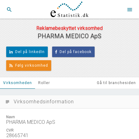
search
menu
Reklamebeskyttet virksomhed
PHARMA MEDICO ApS
Del på linkedIn
Del på facebook
Følg virksomhed
Virksomheden
Roller
Gå til branchesiden
Virksomhedsinformation
subject
Navn
PHARMA MEDICO ApS
CVR
28665741