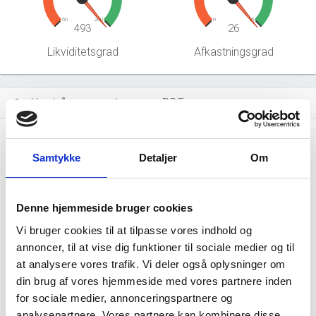
50
200
0
15
493
26
Likviditetsgrad
Afkastningsgrad
Hent årsrapporter som PDF
file_download
Årsrapporten 2025-12
file_download
Samtykke
Detaljer
Om
Årsrapporten 2024-12
file_download
Denne hjemmeside bruger cookies
Årsrapporten 2023-12
file_download
Vi bruger cookies til at tilpasse vores indhold og
annoncer, til at vise dig funktioner til sociale medier og til
Årsrapporten 2022-12
file_download
at analysere vores trafik. Vi deler også oplysninger om
din brug af vores hjemmeside med vores partnere inden
Årsrapporten 2021-12
file_download
for sociale medier, annonceringspartnere og
analysepartnere. Vores partnere kan kombinere disse