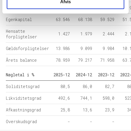
Afvis
Omsætningsaktiver
68.898
67.707
59.708
52.
Egenkapital
63.546
68.138
59.529
51.
Hensatte
1.427
1.979
2.444
2.
forpligtelser
Gældsforpligtelser
13.986
9.099
9.984
10.
Årets balance
78.959
79.217
71.958
63.
Nøgletal i %
2025-12
2024-12
2023-12
2022
Soliditetsgrad
80,5
86,0
82,7
8
Likviditetsgrad
492,6
744,1
598,0
52
Afkastningsgrad
25,8
13,6
23,9
3
Overskudsgrad
-
-
-