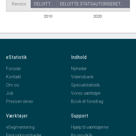
Revisor
DELOITT…
DELOITTE STATSAUTORISERET…
2010
2020
eStatistik
Indhold
Forside
Nyheder
Kontakt
Vidensbank
Om os
Specialstatistik
Job
Vores værktøjer
Pressen skrev
Book et foredrag
Værktøjer
Support
eSegmentering
Hjælp til værktøjerne
Find virksomheder
Brugsvilkår