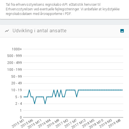
Tal fra erhvervsstyrelsens regnskabs-API. eStatistik henviser til
Erhvervsstyrelsen ved eventuelle fejlregistreringer. Vi anbefaler at krydstjekke
regnskabsdataen med årsrapporterne i PDF.
Udvikling i antal ansatte
show_chart
image
1000+
1000+
500 - 999
500 - 999
200 - 499
200 - 499
100 - 199
100 - 199
50 - 99
50 - 99
20 - 49
20 - 49
10 - 19
10 - 19
5 - 9
5 - 9
2 - 4
2 - 4
1
1
0
0
2016 M4
2015 M1
2015 M6
2015 M11
2016 M9
2017 M2
2017 M7
2017 M12
2018 M5
2018 M10
2019 M3
2019 M8