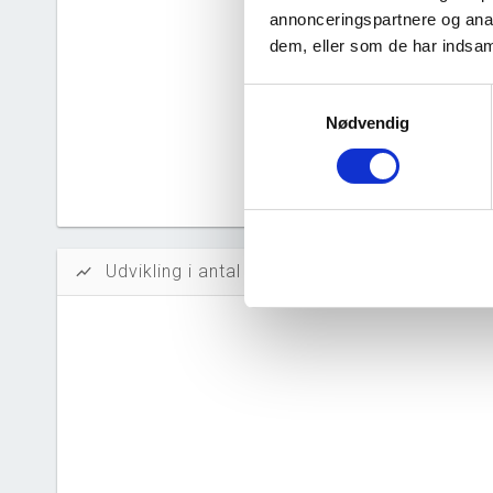
Solidit
annonceringspartnere og anal
dem, eller som de har indsaml
Likvidi
Afkastn
Samtykkevalg
Nødvendig
Oversku
Tal fra erh
årsrapporte
Udvikling i antal ansatte
show_chart