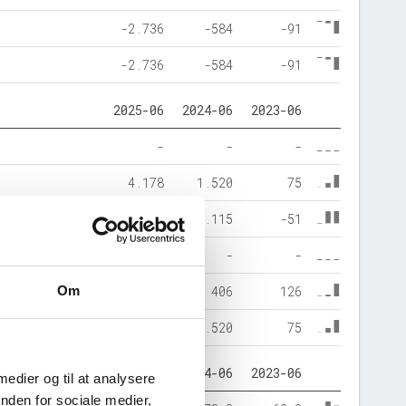
-2.736
-584
-91
-2.736
-584
-91
2025-06
2024-06
2023-06
-
-
-
4.178
1.520
75
1.131
1.115
-51
-
-
-
Om
3.047
406
126
4.178
1.520
75
2025-06
2024-06
2023-06
 medier og til at analysere
nden for sociale medier,