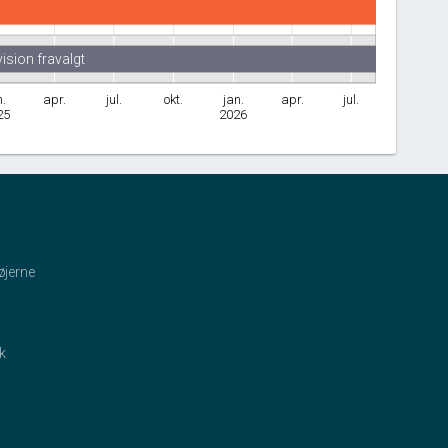
ision fravalgt
n.
apr.
jul.
okt.
jan.
apr.
jul.
25
2026
øjerne
ik