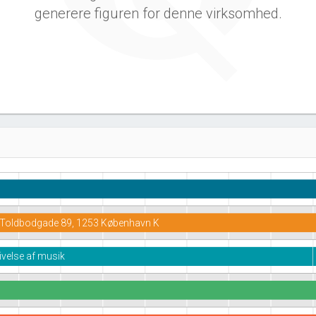
generere figuren for denne virksomhed.
Toldbodgade 89, 1253 København K
ivelse af musik