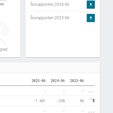
Årsrapporten 2024-06
DKK
file_download
Årsrapporten 2023-06
file_download
grad
2025-06
2024-06
2023-06
-
-
-
-1.601
-238
85
-
-
-