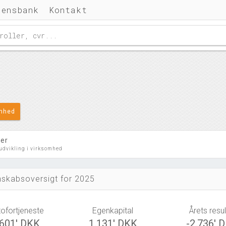
densbank
Kontakt
omhed
ler
 udvikling i virksomhed
skabsoversigt for 2025
tofortjeneste
Egenkapital
Årets resul
.601' DKK
1.131' DKK
-2.736' 