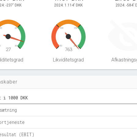
24: -237' DKK
2024: 1.114' DKK
2024: -584' 
10
20
100
150
0
30
50
200
27
763
iditetsgrad
Likviditetsgrad
Afkastnings
nskaber
t i 1000 DKK
sætning
ortjeneste
esultat (EBIT)