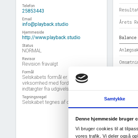
Telefon
Resulta
25853443
Email
Årets R
info@playback.studio
Hjemmeside
http://www.playback.studio
Balance
Status
Anlægsa
NORMAL
Revisor
Omsætni
Revision fravalgt
Formål
Egenkap
Selskabets formål er at drive
virksomhed med fordeling af
Hensatt
indtægter fra udgivelse af musik.
Tegningsregel
Samtykke
Gældsfo
Selskabet tegnes af direktøren.
Årets b
Denne hjemmeside bruger c
Nøgleta
Vi bruger cookies til at tilpas
vores trafik. Vi deler også 