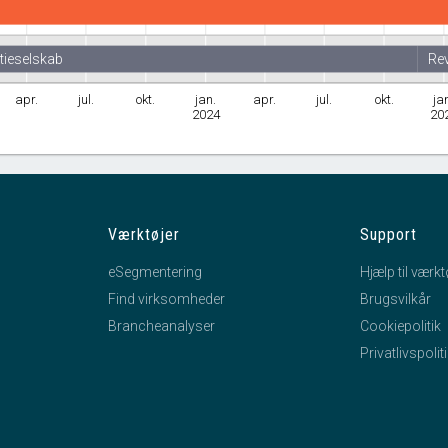
tieselskab
Rev
apr.
jul.
okt.
jan.
apr.
jul.
okt.
ja
2024
20
Værktøjer
Support
eSegmentering
Hjælp til værkt
Find virksomheder
Brugsvilkår
Brancheanalyser
Cookiepolitik
Privatlivspolit