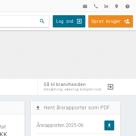
mail
phone
location_on
help
search
Log ind
Opret bruger
Gå til branchesiden
Omsætning, vækst og komplet liste
Hent årsrapporter som PDF
file_download
Årsrapporten 2025-06
file_download
tat
DKK