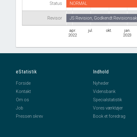
Status
NORMAL
Revisor
JS Revision, Godkendt Revisionsak
apr.
jul.
okt.
jan.
2022
2023
eStatistik
Indhold
Forside
Nyheder
Kontakt
Vidensbank
Om os
Specialstatistik
Job
Vores værktøjer
Pressen skrev
Book et foredrag