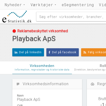
Nyheder
Værktøjer
eSegmentering
Vi
Reklamebeskyttet virksomhed
error
Playback ApS
Del på linkedIn
Del på facebook
Følg virks
Virksomheden
Rol
Information, regnskaber og historiske data
Direktion, bestyrelse og
Virksomhedsinformation
Regn
subject
speed
Navn
Brut
Playback ApS
-1
CVR