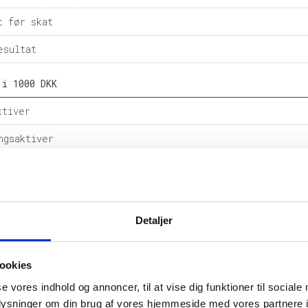
t før skat
esultat
 i 1000 DKK
ktiver
ngsaktiver
ital
e forpligtelser
Detaljer
rpligtelser
alance
ookies
l i %
se vores indhold og annoncer, til at vise dig funktioner til sociale
oplysninger om din brug af vores hjemmeside med vores partnere i