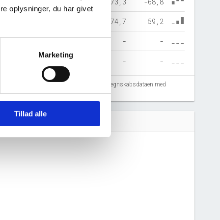
27,1
73,3
-68,8
e oplysninger, du har givet
763,1
374,7
59,2
-
-
-
Marketing
-
-
-
fejlregistreringer. Vi anbefaler at krydstjekke regnskabsdataen med
Tillad alle