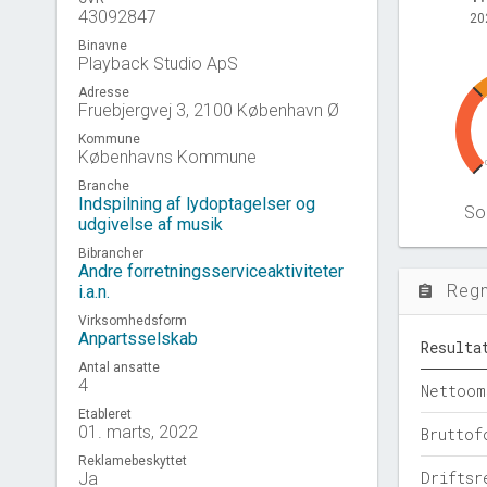
43092847
20
Binavne
Playback Studio ApS
Adresse
Fruebjergvej 3, 2100 København Ø
Kommune
Københavns Kommune
Branche
Indspilning af lydoptagelser og
Sol
udgivelse af musik
Bibrancher
Andre forretningsserviceaktiviteter
Reg
i.a.n.
assignment
Virksomhedsform
Anpartsselskab
Resulta
Antal ansatte
4
Nettoom
Etableret
01. marts, 2022
Bruttof
Reklamebeskyttet
Driftsr
Ja