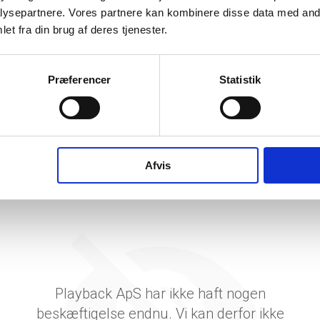
etsgrad
ysepartnere. Vores partnere kan kombinere disse data med andr
et fra din brug af deres tjenester.
tetsgrad
ingsgrad
Præferencer
Statistik
dsgrad
vervsstyrelsens regnskabs-API. eStatistik henviser til Erhvervsstyrelsen ved eventuelle 
rne i PDF.
Afvis
Playback ApS har ikke haft nogen
beskæftigelse endnu. Vi kan derfor ikke