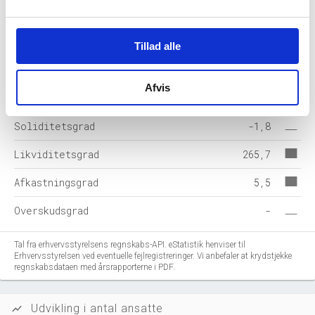
Hensatte forpligtelser
-
Gældsforpligtelser
32.665
Tillad alle
Årets balance
32.078
Afvis
Nøgletal i %
2025-12
Soliditetsgrad
-1,8
Likviditetsgrad
265,7
Afkastningsgrad
5,5
Overskudsgrad
-
Tal fra erhvervsstyrelsens regnskabs-API. eStatistik henviser til
Erhvervsstyrelsen ved eventuelle fejlregistreringer. Vi anbefaler at krydstjekke
regnskabsdataen med årsrapporterne i PDF.
Udvikling i antal ansatte
show_chart