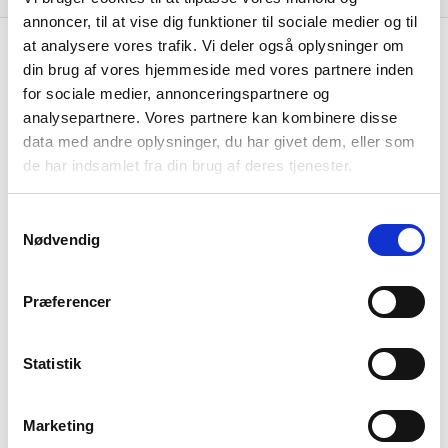
annoncer, til at vise dig funktioner til sociale medier og til
at analysere vores trafik. Vi deler også oplysninger om
Resultat i 1000 DKK
2025-12
din brug af vores hjemmeside med vores partnere inden
Nettoomsætning
-
for sociale medier, annonceringspartnere og
analysepartnere. Vores partnere kan kombinere disse
Bruttofortjeneste
3.709
data med andre oplysninger, du har givet dem, eller som
de har indsamlet fra din brug af deres tjenester.
Driftsresultat (EBIT)
1.779
Resultat før skat
-792
Samtykkevalg
Nødvendig
Årets Resultat
-627
Balance i 1000 DKK
2025-12
Præferencer
Anlægsaktiver
12.537
Statistik
Omsætningsaktiver
19.541
Egenkapital
-587
Marketing