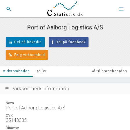
search
menu
Port of Aalborg Logistics A/S
Del på linkedIn
Del på facebook
Følg virksomhed
Virksomheden
Roller
Gå til branchesiden
Virksomhedsinformation
subject
Navn
Port of Aalborg Logistics A/S
CVR
35143335
Binavne