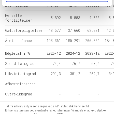
Egenkapital
143.891
142.077
139.230
136.
Hensatte
5.892
5.553
4.633
5.
forpligtelser
Gældsforpligtelser
43.577
37.660
62.201
42.
Årets balance
193.361
185.291
206.064
184.
Nøgletal i %
2025-12
2024-12
2023-12
2022
Soliditetsgrad
74,4
76,7
67,6
7
Likviditetsgrad
291,3
301,2
262,7
34
Afkastningsgrad
-
-
-
Overskudsgrad
-
-
-
Tal fra erhvervsstyrelsens regnskabs-API. eStatistik henviser til
Erhvervsstyrelsen ved eventuelle fejlregistreringer. Vi anbefaler at krydstjekke