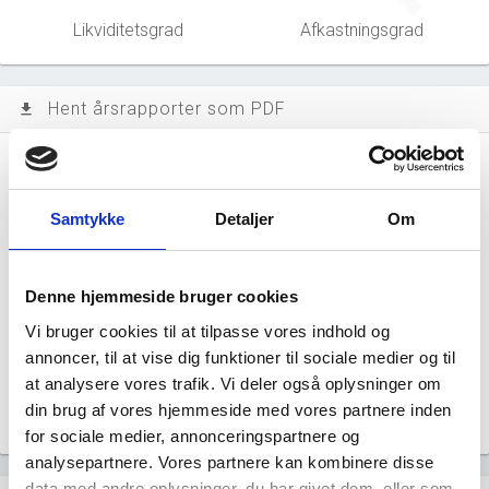
Likviditetsgrad
Afkastningsgrad
Hent årsrapporter som PDF
file_download
Årsrapporten 2025-12
file_download
Samtykke
Detaljer
Om
Årsrapporten 2024-12
file_download
Årsrapporten 2023-12
file_download
Denne hjemmeside bruger cookies
Vi bruger cookies til at tilpasse vores indhold og
Årsrapporten 2022-12
file_download
annoncer, til at vise dig funktioner til sociale medier og til
at analysere vores trafik. Vi deler også oplysninger om
Årsrapporten 2021-12
file_download
din brug af vores hjemmeside med vores partnere inden
for sociale medier, annonceringspartnere og
analysepartnere. Vores partnere kan kombinere disse
data med andre oplysninger, du har givet dem, eller som