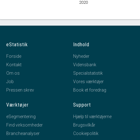
2020
eStatistik
Indhold
Forside
Nyheder
Kontakt
Vidensbank
Om os
Specialstatistik
Job
Vores værktøjer
Pressen skrev
Book et foredrag
Værktøjer
Support
eSegmentering
Hjælp til værktøjerne
Find virksomheder
Brugsvilkår
Brancheanalyser
Cookiepolitik