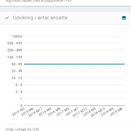
regnskabsdataen med årsrapporterne i PDF.
Udvikling i antal ansatte
show_chart
image
1000+
1000+
500 - 999
500 - 999
200 - 499
200 - 499
100 - 199
100 - 199
50 - 99
50 - 99
20 - 49
20 - 49
10 - 19
10 - 19
5 - 9
5 - 9
2 - 4
2 - 4
1
1
0
0
2016 M4
2015 M1
2015 M6
2015 M11
2016 M9
2017 M2
2017 M7
2017 M12
2018 M5
2018 M10
2019 M3
2019 M8
Kilde: Udtræk fra CVR.