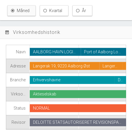
Måned
Kvartal
År
Virksomhedshistorik
event_note
Navn
AALBORG HAVN LOGI…
Port of Aalborg Lo…
Adresse
Langerak 19, 9220 Aalborg Øst
Langer…
Branche
Erhvervshavne
D…
Virkso…
Aktieselskab
Status
NORMAL
Revisor
DELOITTE STATSAUTORISERET REVISIONSPA…