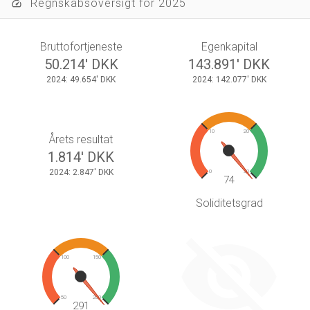
Regnskabsoversigt for 2025
speed
Bruttofortjeneste
Egenkapital
50.214' DKK
143.891' DKK
2024: 49.654' DKK
2024: 142.077' DKK
10
20
Årets resultat
1.814' DKK
2024: 2.847' DKK
0
30
74
Soliditetsgrad
100
150
50
200
291