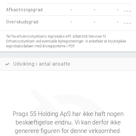
Afkastningsgrad
-
-
-
Overskudsgrad
-
-
-
Tal fra erhvervsstyrelsens regnskabs-API. eStatistik henviser til
Erhvervsstyrelsen ved eventuelle fejlregistreringer. Vi anbefaler at krydstjekke
regnskabsdataen med årsrapporterne i PDF.
Udvikling i antal ansatte
show_chart
Prags 55 Holding ApS har ikke haft nogen
beskæftigelse endnu. Vi kan derfor ikke
generere figuren for denne virksomhed.