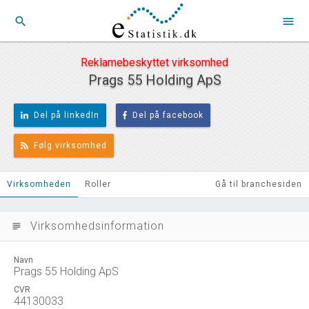
search
menu
Reklamebeskyttet virksomhed
Prags 55 Holding ApS
Del på linkedIn
Del på facebook
Følg virksomhed
Virksomheden
Roller
Gå til branchesiden
Virksomhedsinformation
subject
Navn
Prags 55 Holding ApS
CVR
44130033