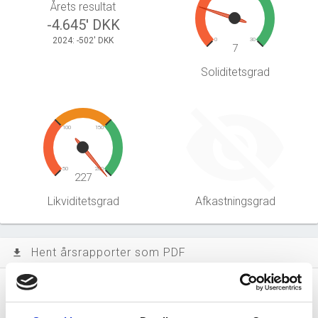
Årets resultat
-4.645' DKK
2024: -502' DKK
0
30
7
Soliditetsgrad
100
150
50
200
227
Likviditetsgrad
Afkastningsgrad
Hent årsrapporter som PDF
file_download
Årsrapporten 2025-12
file_download