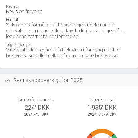
Revisor
Revision fravalgt
Formål
Selskabets formål er at besidde ejerandele i andre
selskaber samt andre dertil knyttede investeringer efter
ledelsens nærmere bestemmelse.
Tegningsregel
Virksomheden tegnes af direktøren i forening med et
bestyrelsesmedlem eller af den samlede bestyrelse.
Regnskabsoversigt for 2025
speed
Bruttofortjeneste
Egenkapital
-224' DKK
1.935' DKK
2024: -43' DKK
2024: 6.579' DKK
10
20