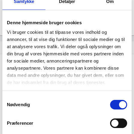
Samtykke
Detaljer
Om
Årsrapporten 2024-12
file_download
Årsrapporten 2023-12
file_download
Denne hjemmeside bruger cookies
Vi bruger cookies til at tilpasse vores indhold og
annoncer, til at vise dig funktioner til sociale medier og til
at analysere vores trafik. Vi deler også oplysninger om
Regnskaber
assignment
din brug af vores hjemmeside med vores partnere inden
for sociale medier, annonceringspartnere og
Resultat i 1000
2025-12
2024-12
2023-12
analysepartnere. Vores partnere kan kombinere disse
DKK
data med andre oplysninger, du har givet dem, eller som
Nettoomsætning
-
-
-
de har indsamlet fra din brug af deres tjenester.
Bruttofortjeneste
-224
-44
-18
Samtykkevalg
Driftsresultat
Nødvendig
-
-
-
(EBIT)
Resultat før skat
-5.071
-618
-674
Præferencer