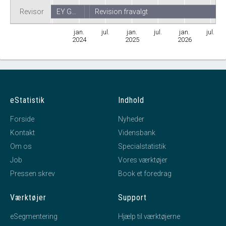
Revisor
EY G…
Revision fravalgt
jan.
jul.
jan.
jul.
jan.
jul.
2024
2025
2026
eStatistik
Indhold
Forside
Nyheder
Kontakt
Vidensbank
Om os
Specialstatistik
Job
Vores værktøjer
Pressen skrev
Book et foredrag
Værktøjer
Support
eSegmentering
Hjælp til værktøjerne