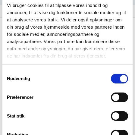
Vi bruger cookies til at tilpasse vores indhold og
Regnskaber
assignment
annoncer, til at vise dig funktioner til sociale medier og til
at analysere vores trafik. Vi deler også oplysninger om
Resultat i 1000 DKK
2025-06
din brug af vores hjemmeside med vores partnere inden
for sociale medier, annonceringspartnere og
Nettoomsætning
-
analysepartnere. Vores partnere kan kombinere disse
data med andre oplysninger, du har givet dem, eller som
Bruttofortjeneste
291
de har indsamlet fra din brug af deres tjenester.
Driftsresultat (EBIT)
-
Samtykkevalg
Resultat før skat
70
Nødvendig
Årets Resultat
54
Præferencer
Balance i 1000 DKK
2025-06
Anlægsaktiver
-
Statistik
Omsætningsaktiver
163
Marketing