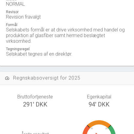
NORMAL
Revisor
Revision fravalgt
Formål
Selskabets formål er at drive virksomhed med handel og
produktion af glasfiber samt hermed beslægtet
virksomhed.
Tegningsregel
Selskabet tegnes af en direktør.
Regnskabsoversigt for 2025
speed
Bruttofortjeneste
Egenkapital
291' DKK
94' DKK
10
20