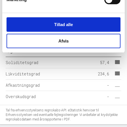
Egenkapital
94
Hensatte forpligtelser
-
Tillad alle
Gældsforpligtelser
70
Årets balance
163
Afvis
Nøgletal i %
2025-06
Soliditetsgrad
57,4
Likviditetsgrad
234,6
Afkastningsgrad
-
Overskudsgrad
-
Tal fra erhvervsstyrelsens regnskabs-API. eStatistik henviser til
Erhvervsstyrelsen ved eventuelle fejlregistreringer. Vi anbefaler at krydstjekke
regnskabsdataen med årsrapporterne i PDF.