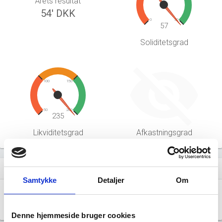
Årets resultat
54' DKK
0
30
57
Soliditetsgrad
100
150
50
200
235
Likviditetsgrad
Afkastningsgrad
Hent årsrapporter som PDF
file_download
Samtykke
Detaljer
Om
Årsrapporten 2025-06
file_download
Denne hjemmeside bruger cookies