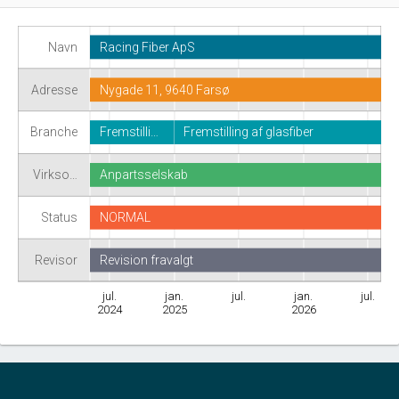
Navn
Racing Fiber ApS
Adresse
Nygade 11, 9640 Farsø
Branche
Fremstilli…
Fremstilling af glasfiber
Virkso…
Anpartsselskab
Status
NORMAL
Revisor
Revision fravalgt
jul.
jan.
jul.
jan.
jul.
2024
2025
2026