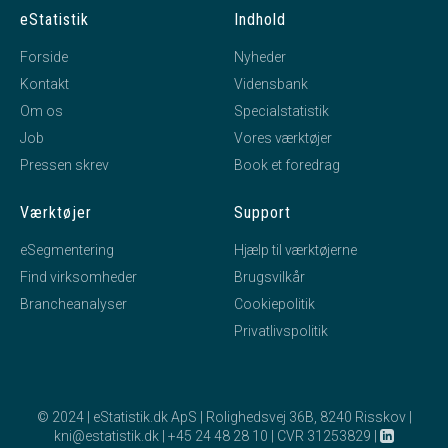
eStatistik
Indhold
Forside
Nyheder
Kontakt
Vidensbank
Om os
Specialstatistik
Job
Vores værktøjer
Pressen skrev
Book et foredrag
Værktøjer
Support
eSegmentering
Hjælp til værktøjerne
Find virksomheder
Brugsvilkår
Brancheanalyser
Cookiepolitik
Privatlivspolitik
© 2024 | eStatistik.dk ApS | Rolighedsvej 36B, 8240 Risskov |
kni@estatistik.dk
|
+45 24 48 28 10
|
CVR 31253829
|