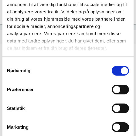
annoncer, til at vise dig funktioner til sociale medier og til
at analysere vores trafik. Vi deler også oplysninger om
din brug af vores hjemmeside med vores partnere inden
for sociale medier, annonceringspartnere og
analysepartnere. Vores partnere kan kombinere disse
Historisk udvikling af rollerne
hourglass_empty
data med andre oplysninger, du har givet dem, eller som
de har indsamlet fra din brug af deres tjenester.
01. juli, 2024
hourglass_full
Samtykkevalg
Klaus Allan Jørgensen
tiltrådte som adm. direktør for
Nødvendig
virksomheden.
Allan Lindegaard Rasmussen
tiltrådte som direktør for
virksomheden.
Præferencer
17. maj, 2024
Statistik
hourglass_full
KJ HOLDING, ODENSE ApS
tiltrådte som ejer 100% af
virksomheden.
Marketing