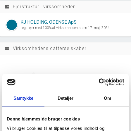
Ejerstruktur i virksomheden
dashboard
KJ HOLDING, ODENSE ApS
Legal ejer med 100% af virksomheden siden 17. maj, 2024.
Virksomhedens datterselskaber
dashboard
Samtykke
Detaljer
Om
REFAKO ApS har ingen datterselskaber.
Denne hjemmeside bruger cookies
Vi bruger cookies til at tilpasse vores indhold og