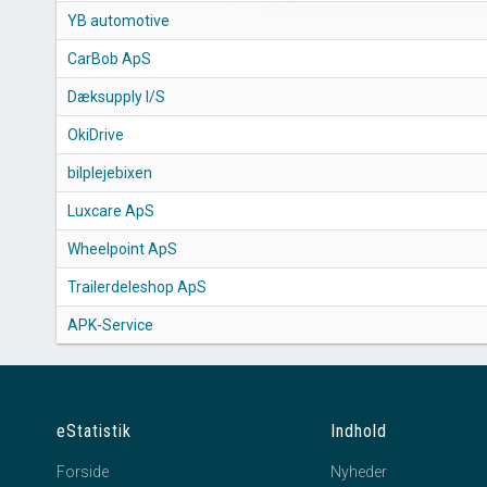
YB automotive
CarBob ApS
Dæksupply I/S
OkiDrive
bilplejebixen
Luxcare ApS
Wheelpoint ApS
Trailerdeleshop ApS
APK-Service
eStatistik
Indhold
Forside
Nyheder