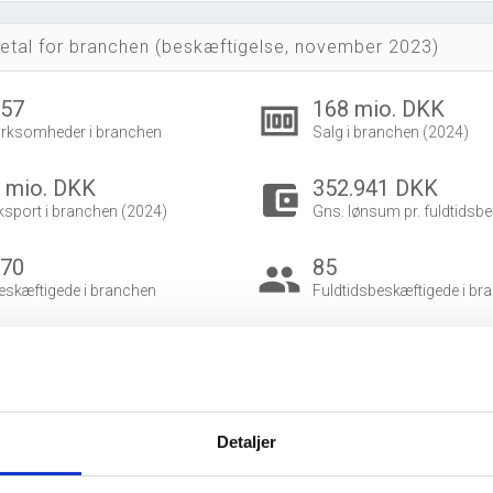
etal for branchen (beskæftigelse, november 2023)
557
168 mio. DKK
money
irksomheder i branchen
Salg i branchen (2024)
 mio. DKK
352.941 DKK
account_balance_wallet
ksport i branchen (2024)
Gns. lønsum pr. fuldtidsbe
170
85
group
eskæftigede i branchen
Fuldtidsbeskæftigede i br
128
42
eskæftigede kvinder i branchen
Beskæftigede mænd i bra
dvidet brancheanalyse
for historiske data.
Detaljer