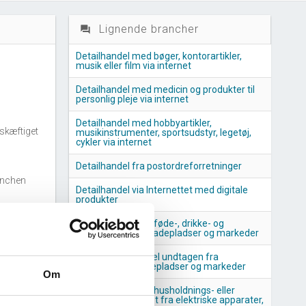
Lignende brancher
question_answer
Detailhandel med bøger, kontorartikler,
musik eller film via internet
Detailhandel med medicin og produkter til
personlig pleje via internet
Detailhandel med hobbyartikler,
skæftiget
musikinstrumenter, sportsudstyr, legetøj,
cykler via internet
Detailhandel fra postordreforretninger
anchen
Detailhandel via Internettet med digitale
produkter
Detailhandel med føde-, drikke- og
nchen
tobaksvarer fra stadepladser og markeder
Anden detailhandel undtagen fra
forretninger, stadepladser og markeder
Om
Detailhandel med husholdnings- eller
boligudstyr, bortset fra elektriske apparater,