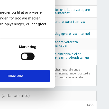
via internet
Detailhandel med tøj, sko, lædervarer, ure
 medier og til at analysere
eller babyudstyr via internet
nden for sociale medier,
Detailhandel med andre varer i.a.n. via
e oplysninger, du har givet
internet
Detailhandel med dagligvarer via internet
Detailhandel med andre varer fra
stadepladser og markeder
Marketing
Detailhandel med elektroniske eller
elektriske apparater samt fotoudstyr via
internet
5
2026
Disse lignende brancher ligger alle under
branchegrupperingen "Internethandel, postordre
Tillad alle
mv.", som er én af 127 grupperinger af alle
brancher i Danmark.
 (antal ansatte)
1422