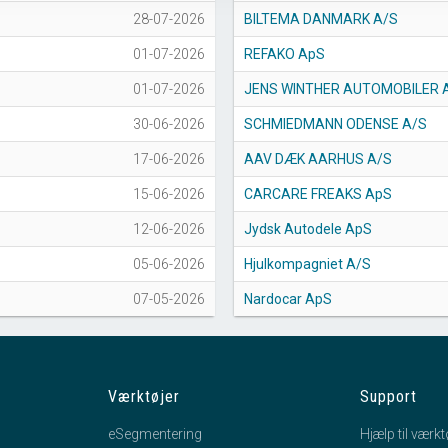
28-07-2026
BILTEMA DANMARK A/S
01-07-2026
REFAKO ApS
01-07-2026
JENS WINTHER AUTOMOBILER 
30-06-2026
SCHMIEDMANN ODENSE A/S
17-06-2026
AAV DÆK AARHUS A/S
15-06-2026
CARCARE FREAKS ApS
12-06-2026
Jydsk Autodele ApS
05-06-2026
Hjulkompagniet A/S
07-05-2026
Nardocar ApS
Værktøjer
Support
eSegmentering
Hjælp til værkt