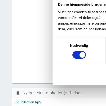
Denne hjemmeside bruger c
Nye 
bar_chart
Vi bruger cookies til at tilpas
vores trafik. Vi deler også 
80
annonceringspartnere og anal
dem, eller som de har indsaml
60
Samtykkevalg
40
Nødvendig
20
0
2
Nyeste virksomheder (stiftelse)
new_releases
JR Collection ApS