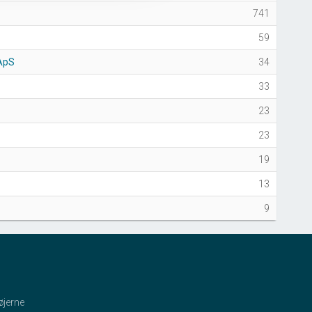
741
59
ApS
34
33
23
23
19
13
9
øjerne