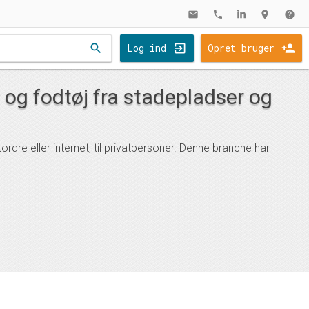
mail
phone
location_on
help
search
Log ind
Opret bruger
 og fodtøj fra stadepladser og
rdre eller internet, til privatpersoner. Denne branche har