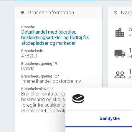
Brancheinformation
Nøgl
store_mall_directory
history
Branche
location_city
Detailhandel med tekstiler,
V
beklædningsartikler og fodtøj fra
stadepladser og markeder
1
local_shipping
Branchekode
478200
E
Branchegruppering 19
Handel
people_outline
Branchegruppering 127
B
Internethandel, postordre mv.
Branchebeskrivelse
Branchen omfatter salg af stof,
beklædning og sko, som ikke
B
foregår fra butikker, via postordre
Gå til
U
eller internet, til privatpersoner.
Samtykke