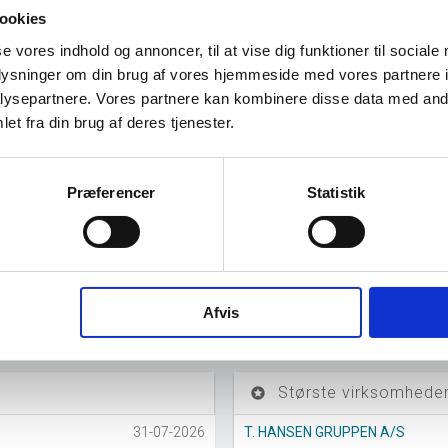
ookies
og ophørte virksomheder pr. år
se vores indhold og annoncer, til at vise dig funktioner til sociale
oplysninger om din brug af vores hjemmeside med vores partnere i
ysepartnere. Vores partnere kan kombinere disse data med andr
et fra din brug af deres tjenester.
Præferencer
Statistik
016
2017
2018
2019
2020
2021
2022
2023
2024
202
Afvis
Største virksomheder
stars
31-07-2026
T. HANSEN GRUPPEN A/S