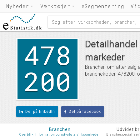
Nyheder
Værktøjer
eSegmentering
Vi
478
Detailhandel 
markeder
200
Branchen omfatter salg af
branchekoden 478200, og
Del på linkedIn
Del på facebook
Branchen
Udvidet b
Overblik, information og udvalgte virksomheder
Branchespecialiser