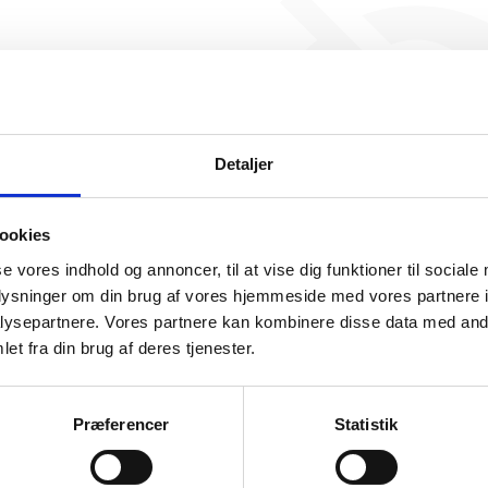
Ristebiksen I/S har ikke 
beskæftigelse endnu. Vi ka
generere figuren for denne
Detaljer
ookies
se vores indhold og annoncer, til at vise dig funktioner til sociale
oplysninger om din brug af vores hjemmeside med vores partnere i
ysepartnere. Vores partnere kan kombinere disse data med andr
somhedshistorik
et fra din brug af deres tjenester.
Navn
Ristebiksen I/S
Præferencer
Statistik
Adresse
Musvitvej 3, 9230 Svenstrup J