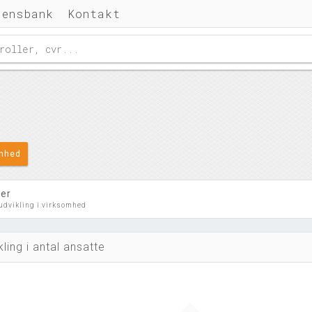
densbank
Kontakt
omhed
ler
 udvikling i virksomhed
kling i antal ansatte