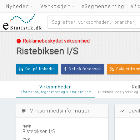
Nyheder
Værktøjer
eSegmentering
Vi
Reklamebeskyttet virksomhed
error
Ristebiksen I/S
Del på linkedIn
Del på facebook
Følg virks
Virksomheden
Rol
Information, regnskaber og historiske data
Direktion, bestyrelse og
Virksomhedsinformation
Udvi
subject
show_chart
Navn
Ristebiksen I/S
CVR