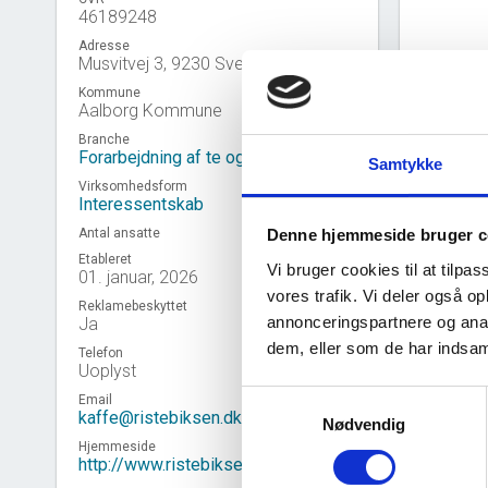
46189248
Adresse
Musvitvej 3, 9230 Svenstrup J
Kommune
Aalborg Kommune
Branche
Forarbejdning af te og kaffe
Samtykke
Virksomhedsform
Interessentskab
Antal ansatte
Denne hjemmeside bruger c
Etableret
Vi bruger cookies til at tilpas
01. januar, 2026
vores trafik. Vi deler også 
Reklamebeskyttet
annonceringspartnere og anal
Ja
Virk
event_note
dem, eller som de har indsaml
Telefon
Uoplyst
Samtykkevalg
Email
kaffe@ristebiksen.dk
Nødvendig
Hjemmeside
http://www.ristebiksen.dk