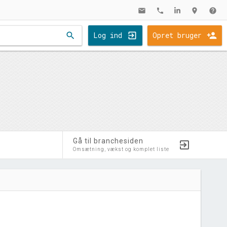
mail
phone
location_on
help
search
Log ind
Opret bruger
Gå til branchesiden
Omsætning, vækst og komplet liste