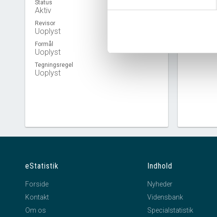
Status
Aktiv
Revisor
Uoplyst
Virkso
Formål
Uoplyst
Tegningsregel
Uoplyst
eStatistik
Indhold
Forside
Nyheder
Kontakt
Vidensbank
Om os
Specialstatistik