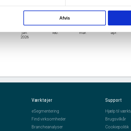
Branche
Forarbejdning af te og kaffe
Afvis
mhedsform
Interessentskab
jan.
feb.
mar.
apr.
2026
Værktøjer
Support
eSegmentering
Hjælp til værkt
Find virksomheder
Brugsvilkår
Brancheanalyser
Cookiepolitik