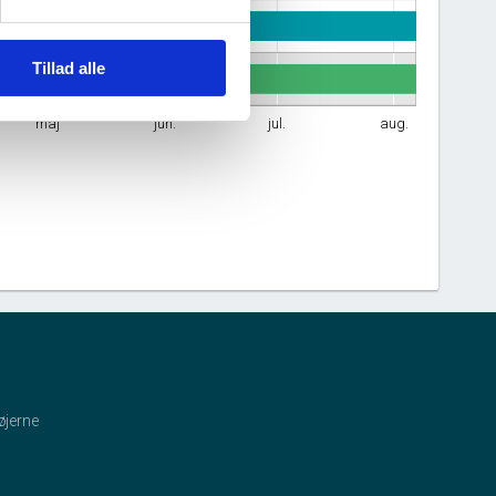
Tillad alle
maj
jun.
jul.
aug.
øjerne