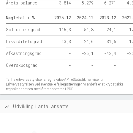
Årets balance
3.814
5.279
6.271
4.
Nøgletal i %
2025-12
2024-12
2023-12
2022
Soliditetsgrad
-116,3
-54,8
-24,1
1
Likviditetsgrad
13,3
24,6
31,6
1
Afkastningsgrad
-
-25,1
-42,4
-2
Overskudsgrad
-
-
-
Tal fra erhvervsstyrelsens regnskabs-API. eStatistik henviser til
Erhvervsstyrelsen ved eventuelle fejlregistreringer. Vi anbefaler at krydstjekke
regnskabsdataen med årsrapporterne i PDF.
Udvikling i antal ansatte
show_chart