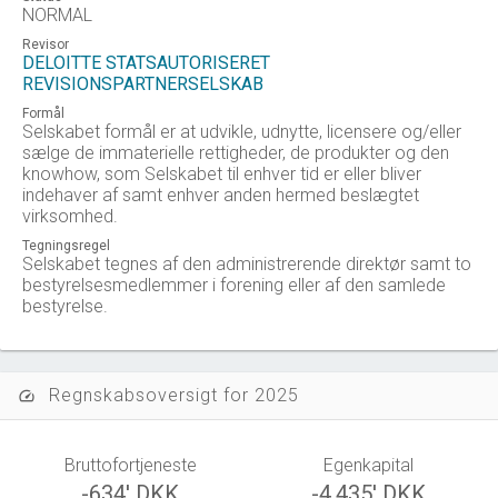
NORMAL
Revisor
DELOITTE STATSAUTORISERET
REVISIONSPARTNERSELSKAB
Formål
Selskabet formål er at udvikle, udnytte, licensere og/eller
sælge de immaterielle rettigheder, de produkter og den
knowhow, som Selskabet til enhver tid er eller bliver
indehaver af samt enhver anden hermed beslægtet
virksomhed.
Tegningsregel
Selskabet tegnes af den administrerende direktør samt to
bestyrelsesmedlemmer i forening eller af den samlede
bestyrelse.
Regnskabsoversigt for 2025
speed
Bruttofortjeneste
Egenkapital
-634' DKK
-4.435' DKK