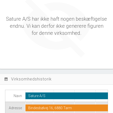
Sature A/S har ikke haft nogen beskæftigelse
endnu. Vi kan derfor ikke generere figuren
for denne virksomhed.
Virksomhedshistorik
event_note
Navn
Sature A/S
Adresse
Bindesbølvej 16, 6880 Tarm