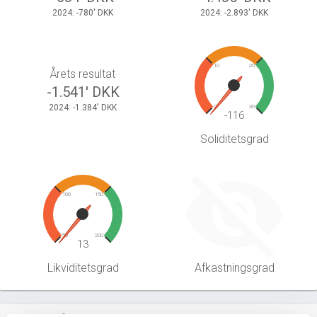
2024: -780' DKK
2024: -2.893' DKK
10
20
Årets resultat
-1.541' DKK
2024: -1.384' DKK
0
30
-116
Soliditetsgrad
100
150
50
200
13
Likviditetsgrad
Afkastningsgrad