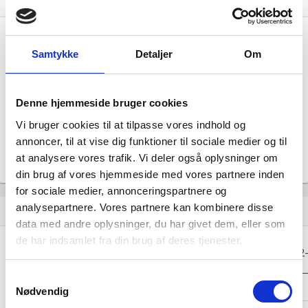
Hent årsrapporter som PDF
file_download
Årsrapporten 2025-12
file_download
Samtykke
Detaljer
Om
Årsrapporten 2024-12
file_download
Denne hjemmeside bruger cookies
Årsrapporten 2023-12
file_download
Vi bruger cookies til at tilpasse vores indhold og
annoncer, til at vise dig funktioner til sociale medier og til
Årsrapporten 2022-12
file_download
at analysere vores trafik. Vi deler også oplysninger om
din brug af vores hjemmeside med vores partnere inden
for sociale medier, annonceringspartnere og
analysepartnere. Vores partnere kan kombinere disse
Regnskaber
assignment
data med andre oplysninger, du har givet dem, eller som
de har indsamlet fra din brug af deres tjenester.
Resultat i 1000
2025-12
2024-12
2023-12
2022
DKK
Samtykkevalg
Nettoomsætning
-
-
-
Nødvendig