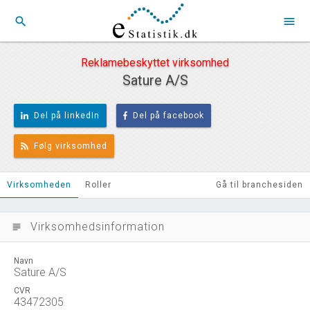
search
menu
Reklamebeskyttet virksomhed
Sature A/S
Del på linkedIn
Del på facebook
Følg virksomhed
Virksomheden
Roller
Gå til branchesiden
Virksomhedsinformation
subject
Navn
Sature A/S
CVR
43472305