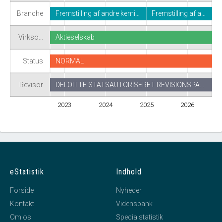
Branche
Fremstilling af andre kemi…
Fremstilling af a…
Virkso…
Aktieselskab
Status
NORMAL
Revisor
DELOITTE STATSAUTORISERET REVISIONSPA…
2023
2024
2025
2026
eStatistik
Indhold
Forside
Nyheder
Kontakt
Vidensbank
Om os
Specialstatistik