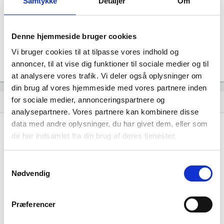
Samtykke
Detaljer
Om
Revisor
Uoplyst
Formål
Denne hjemmeside bruger cookies
Uoplyst
Vi bruger cookies til at tilpasse vores indhold og
Tegningsregel
Uoplyst
annoncer, til at vise dig funktioner til sociale medier og til
at analysere vores trafik. Vi deler også oplysninger om
din brug af vores hjemmeside med vores partnere inden
for sociale medier, annonceringspartnere og
Udvikling i antal ansatte
show_chart
analysepartnere. Vores partnere kan kombinere disse
data med andre oplysninger, du har givet dem, eller som
de har indsamlet fra din brug af deres tjenester.
Samtykkevalg
Nødvendig
Sax Byg har ikke haft nogen beskæftigelse
endnu. Vi kan derfor ikke generere figuren
Præferencer
for denne virksomhed.