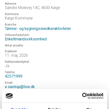
Adresse
Søndre Molevej 14C, 4600 Køge
Kommune
Køge Kommune
Branche
Tømrer- og bygningssnedkeraktiviteter
Virksomhedsform
Enkeltmandsvirksomhed
Antal ansatte
Etableret
11. maj, 2026
Reklamebeskyttet
Ja
Telefon
42571999
Email
e.saxtrup@live.dk
Hjemmeside
Sax Byg
Status
Aktiv