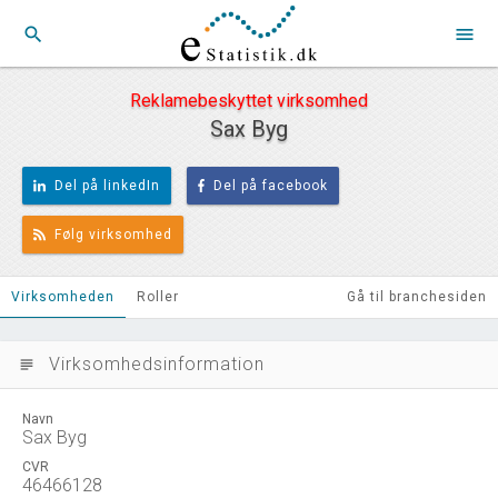
search
menu
Reklamebeskyttet virksomhed
Sax Byg
Del på linkedIn
Del på facebook
Følg virksomhed
Virksomheden
Roller
Gå til branchesiden
Virksomhedsinformation
subject
Navn
Sax Byg
CVR
46466128