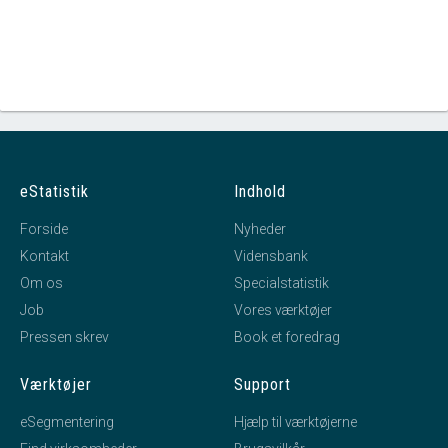
eStatistik
Indhold
Forside
Nyheder
Kontakt
Vidensbank
Om os
Specialstatistik
Job
Vores værktøjer
Pressen skrev
Book et foredrag
Værktøjer
Support
eSegmentering
Hjælp til værktøjerne