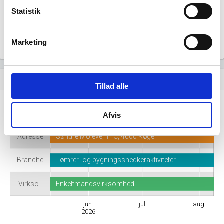
Statistik
Marketing
Virksomhedshistorik
event_note
Tillad alle
Navn
Sax Byg
Afvis
Adresse
Søndre Molevej 14C, 4600 Køge
Branche
Tømrer- og bygningssnedkeraktiviteter
Virkso…
Enkeltmandsvirksomhed
jun.
jul.
aug.
2026