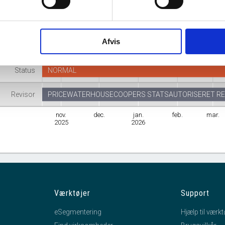
Branche
El…
Fremstilling af andre maskiner til specielle formål i
Afvis
mhedsform
Anpartsselskab
Status
NORMAL
Revisor
PRICEWATERHOUSECOOPERS STATSAUTORISERET RE
nov.
dec.
jan.
feb.
mar.
2025
2026
Værktøjer
Support
eSegmentering
Hjælp til værkt