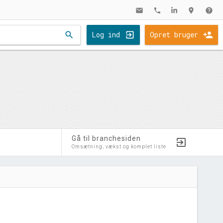
mail
phone
location_on
help
search
Log ind
Opret bruger
Gå til branchesiden
Omsætning, vækst og komplet liste