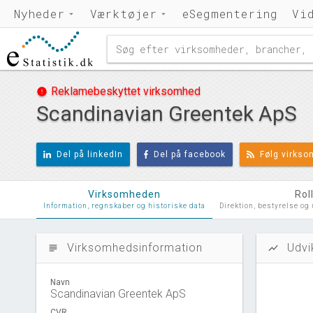
Nyheder
Værktøjer
eSegmentering
Vi
Reklamebeskyttet virksomhed
error
Scandinavian Greentek ApS
Del på linkedIn
Del på facebook
Følg virks
Virksomheden
Rol
Information, regnskaber og historiske data
Direktion, bestyrelse og
Virksomhedsinformation
Udvi
subject
show_chart
Navn
Scandinavian Greentek ApS
CVR