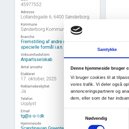
45977552
Adresse
Lollandsgade 6, 6400 Sønderborg
Kommune
Sønderborg Kommune
Branche
Fremstilling af andre maskiner til
specielle formål i.a.n.
Samtykke
Virksomhedsform
Anpartsselskab
Antal ansatte
Denne hjemmeside bruger c
Etableret
Vi bruger cookies til at tilpas
17. oktober, 2025
vores trafik. Vi deler også 
Reklamebeskyttet
Ja
annonceringspartnere og anal
Virk
event_note
dem, eller som de har indsaml
Telefon
Uoplyst
Samtykkevalg
Email
tg@s-o-l.dk
Nødvendig
Hjemmeside
Scandinavian Greentek ApS