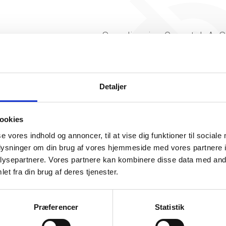
Scandinavian Greentek ApS 
nogen beskæftigelse endnu. 
ikke generere figuren for de
Detaljer
ookies
se vores indhold og annoncer, til at vise dig funktioner til sociale
oplysninger om din brug af vores hjemmeside med vores partnere i
ysepartnere. Vores partnere kan kombinere disse data med andr
somhedshistorik
et fra din brug af deres tjenester.
Navn
Scandinavian Greentek ApS
Præferencer
Statistik
Adresse
Lollandsgade 6, 6400 Sønderborg