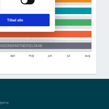
.a.n.
Tillad alle
VISIONSPARTNERSELSKAB
apr.
maj
jun.
jul.
aug.
øjerne