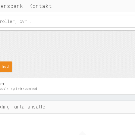
densbank
Kontakt
omhed
ler
 udvikling i virksomhed
kling i antal ansatte