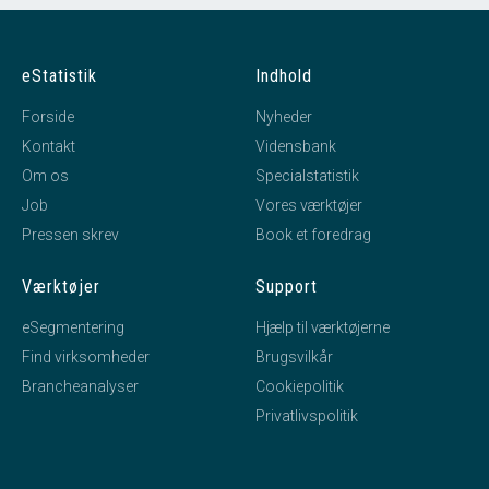
eStatistik
Indhold
Forside
Nyheder
Kontakt
Vidensbank
Om os
Specialstatistik
Job
Vores værktøjer
Pressen skrev
Book et foredrag
Værktøjer
Support
eSegmentering
Hjælp til værktøjerne
Find virksomheder
Brugsvilkår
Brancheanalyser
Cookiepolitik
Privatlivspolitik