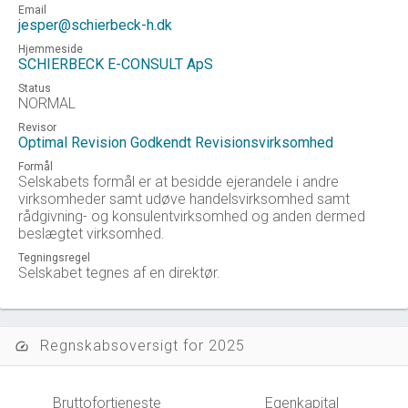
Email
jesper@schierbeck-h.dk
Hjemmeside
SCHIERBECK E-CONSULT ApS
Status
NORMAL
Revisor
Optimal Revision Godkendt Revisionsvirksomhed
Formål
Selskabets formål er at besidde ejerandele i andre
virksomheder samt udøve handelsvirksomhed samt
rådgivning- og konsulentvirksomhed og anden dermed
beslægtet virksomhed.
Tegningsregel
Selskabet tegnes af en direktør.
Regnskabsoversigt for 2025
speed
Bruttofortjeneste
Egenkapital