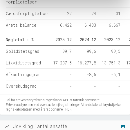
forpligtelser
Gældsforpligtelser
22
24
31
Årets balance
6.422
6.433
6.667
Nøgletal i %
2025-12
2024-12
2023-12
Soliditetsgrad
99,7
99,6
99,5
Likviditetsgrad
17.237,5
16.277,8
13.751,3
1
Afkastningsgrad
-
-8,6
-6,1
Overskudsgrad
-
-
-
Tal fra erhvervsstyrelsens regnskabs-API. eStatistik henviser til
Erhvervsstyrelsen ved eventuelle fejlregistreringer. Vi anbefaler at krydstjekke
regnskabsdataen med årsrapporterne i PDF.
Udvikling i antal ansatte
show_chart
image