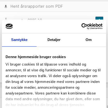
Hent årsrapporter som PDF
file_download
Årsrapporten 2025-12
file_download
Årsrapporten 2024-12
file_download
Samtykke
Detaljer
Om
Årsrapporten 2023-12
file_download
Denne hjemmeside bruger cookies
Årsrapporten 2022-12
file_download
Vi bruger cookies til at tilpasse vores indhold og
annoncer, til at vise dig funktioner til sociale medier og til
Årsrapporten 2021-12
file_download
at analysere vores trafik. Vi deler også oplysninger om
din brug af vores hjemmeside med vores partnere inden
for sociale medier, annonceringspartnere og
Regnskaber
assignment
analysepartnere. Vores partnere kan kombinere disse
data med andre oplysninger, du har givet dem, eller som
Resultat i 1000
de har indsamlet fra din brug af deres tjenester.
2025-12
2024-12
2023-12