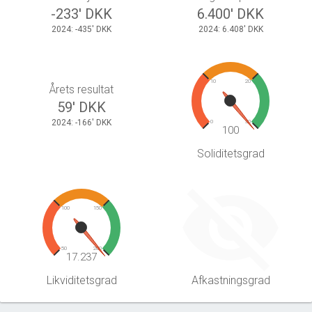
-233' DKK
6.400' DKK
2024: -435' DKK
2024: 6.408' DKK
10
20
Årets resultat
59' DKK
2024: -166' DKK
0
30
100
Soliditetsgrad
100
150
50
200
17.237
Likviditetsgrad
Afkastningsgrad