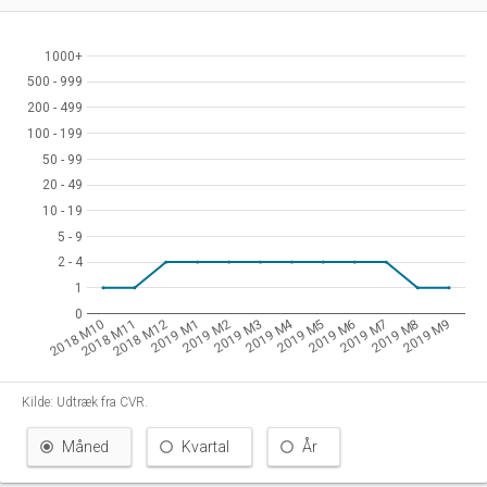
1000+
1000+
500 - 999
500 - 999
200 - 499
200 - 499
100 - 199
100 - 199
50 - 99
50 - 99
20 - 49
20 - 49
10 - 19
10 - 19
5 - 9
5 - 9
2 - 4
2 - 4
1
1
0
0
2019 M4
2018 M12
2019 M3
2019 M6
2019 M9
2018 M11
2019 M2
2019 M5
2019 M8
2019 M7
2018 M10
2019 M1
Kilde: Udtræk fra CVR.
Måned
Kvartal
År