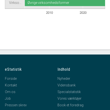
Virkso…
Øvrige virksomhedsformer
2010
2020
eStatistik
Indhold
Forside
Nyheder
Kontakt
Vidensbank
Om os
Specialstatistik
Job
Vores værktøjer
Pressen skrev
Book et foredrag