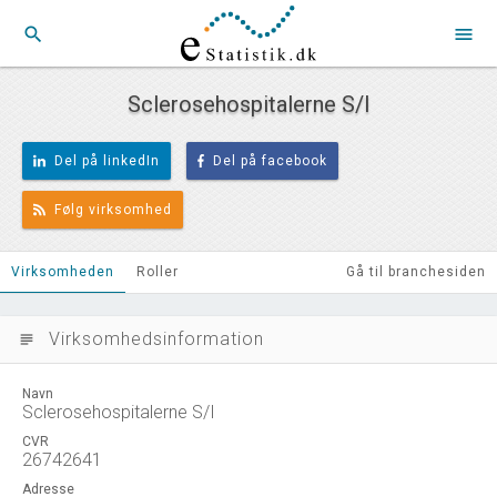
search
menu
Sclerosehospitalerne S/I
Del på linkedIn
Del på facebook
Følg virksomhed
Virksomheden
Roller
Gå til branchesiden
Virksomhedsinformation
subject
Navn
Sclerosehospitalerne S/I
CVR
26742641
Adresse