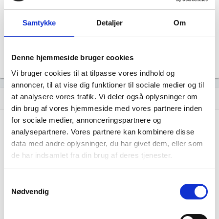
Revisor
Uoplyst
Samtykke
Detaljer
Om
Formål
Uoplyst
Tegningsregel
Denne hjemmeside bruger cookies
Uoplyst
Vi bruger cookies til at tilpasse vores indhold og
annoncer, til at vise dig funktioner til sociale medier og til
at analysere vores trafik. Vi deler også oplysninger om
Udvikling i antal ansatte
show_chart
image
din brug af vores hjemmeside med vores partnere inden
for sociale medier, annonceringspartnere og
1000+
1000+
analysepartnere. Vores partnere kan kombinere disse
500 - 999
500 - 999
data med andre oplysninger, du har givet dem, eller som
200 - 499
200 - 499
de har indsamlet fra din brug af deres tjenester.
100 - 199
100 - 199
50 - 99
50 - 99
Samtykkevalg
20 - 49
20 - 49
Nødvendig
10 - 19
10 - 19
5 - 9
5 - 9