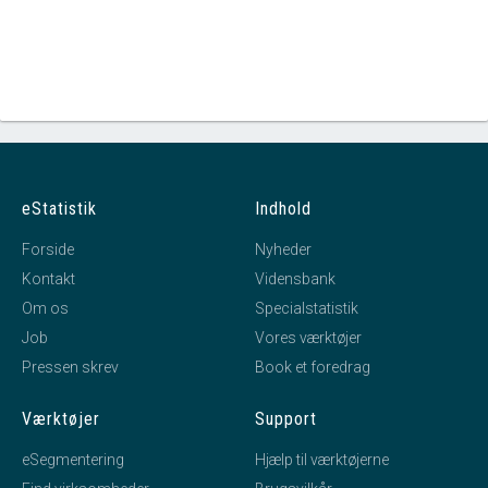
eStatistik
Indhold
Forside
Nyheder
Kontakt
Vidensbank
Om os
Specialstatistik
Job
Vores værktøjer
Pressen skrev
Book et foredrag
Værktøjer
Support
eSegmentering
Hjælp til værktøjerne