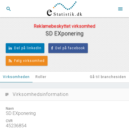
search
menu
Reklamebeskyttet virksomhed
SD EXponering
Del på linkedIn
Del på facebook
Følg virksomhed
Virksomheden
Roller
Gå til branchesiden
Virksomhedsinformation
subject
Navn
SD EXponering
CVR
45236854