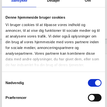
Samtykke
Detaljer
Om
Revisor
Uoplyst
Formål
Denne hjemmeside bruger cookies
Uoplyst
Vi bruger cookies til at tilpasse vores indhold og
Tegningsregel
Uoplyst
annoncer, til at vise dig funktioner til sociale medier og til
at analysere vores trafik. Vi deler også oplysninger om
din brug af vores hjemmeside med vores partnere inden
for sociale medier, annonceringspartnere og
Udvikling i antal ansatte
show_chart
analysepartnere. Vores partnere kan kombinere disse
data med andre oplysninger, du har givet dem, eller som
de har indsamlet fra din brug af deres tjenester.
Samtykkevalg
Nødvendig
SD EXponering har ikke haft nogen
beskæftigelse endnu. Vi kan derfor ikke
Præferencer
generere figuren for denne virksomhed.