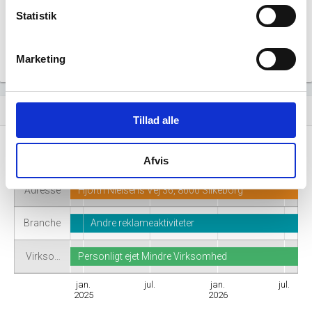
Statistik
Marketing
Virksomhedshistorik
event_note
Tillad alle
Navn
SD EXponering
Afvis
Adresse
Hjorth Nielsens Vej 36, 8600 Silkeborg
Branche
Andre reklameaktiviteter
Virkso…
Personligt ejet Mindre Virksomhed
jan.
jul.
jan.
jul.
2025
2026