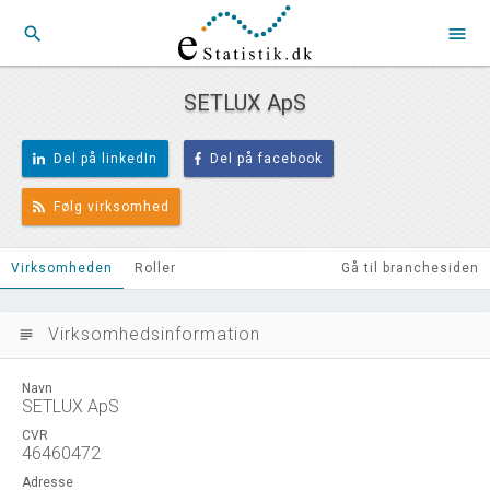
search
menu
SETLUX ApS
Del på linkedIn
Del på facebook
Følg virksomhed
Virksomheden
Roller
Gå til branchesiden
Virksomhedsinformation
subject
Navn
SETLUX ApS
CVR
46460472
Adresse