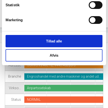
Statistik
Marketing
Virksomhedshistorik
event_note
Tillad alle
Navn
SETLUX ApS
Afvis
Adresse
Solhvervs Alle 12, 9440 Aabybro
Branche
Engroshandel med andre maskiner og andet ud…
Virkso…
Anpartsselskab
Status
NORMAL