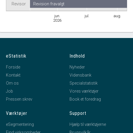
Revisor
Revision fravalgt
jun.
jul.
aug.
2026
eStatistik
Indhold
Forside
Nyheder
Kontakt
Vidensbank
Om os
Specialstatistik
Job
Vores værktøjer
Pressen skrev
Book et foredrag
Værktøjer
Support
eSegmentering
Hjælp til værktøjerne
Find virksomheder
Brugsvilkår