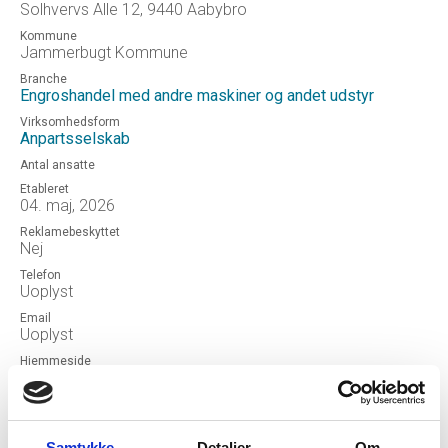
Solhvervs Alle 12, 9440 Aabybro
Kommune
Jammerbugt Kommune
Branche
Engroshandel med andre maskiner og andet udstyr
Virksomhedsform
Anpartsselskab
Antal ansatte
Etableret
04. maj, 2026
Reklamebeskyttet
Nej
Telefon
Uoplyst
Email
Uoplyst
Hjemmeside
SETLUX ApS
Status
NORMAL
Samtykke
Detaljer
Om
Revisor