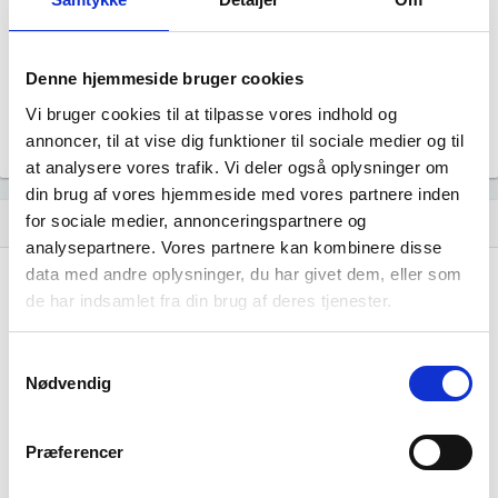
Revision fravalgt
Formål
Selskabets formål er at sælge produkter og løsninger til
Denne hjemmeside bruger cookies
el-installatører.
Vi bruger cookies til at tilpasse vores indhold og
Tegningsregel
Selskabet tegnes af direktionen.
annoncer, til at vise dig funktioner til sociale medier og til
at analysere vores trafik. Vi deler også oplysninger om
din brug af vores hjemmeside med vores partnere inden
for sociale medier, annonceringspartnere og
Udvikling i antal ansatte
show_chart
analysepartnere. Vores partnere kan kombinere disse
data med andre oplysninger, du har givet dem, eller som
de har indsamlet fra din brug af deres tjenester.
Samtykkevalg
Nødvendig
SETLUX ApS har ikke haft nogen
beskæftigelse endnu. Vi kan derfor ikke
Præferencer
generere figuren for denne virksomhed.