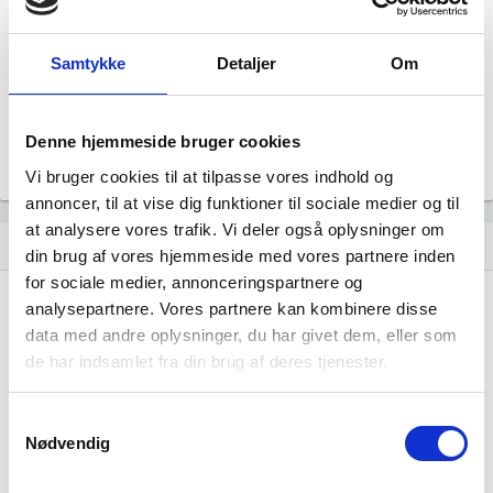
Aktiv
Revisor
Uoplyst
Samtykke
Detaljer
Om
Formål
Uoplyst
Tegningsregel
Denne hjemmeside bruger cookies
Uoplyst
Vi bruger cookies til at tilpasse vores indhold og
annoncer, til at vise dig funktioner til sociale medier og til
at analysere vores trafik. Vi deler også oplysninger om
Udvikling i antal ansatte
show_chart
image
din brug af vores hjemmeside med vores partnere inden
for sociale medier, annonceringspartnere og
analysepartnere. Vores partnere kan kombinere disse
1000+
1000+
data med andre oplysninger, du har givet dem, eller som
500 - 999
500 - 999
de har indsamlet fra din brug af deres tjenester.
200 - 499
200 - 499
100 - 199
100 - 199
Samtykkevalg
50 - 99
50 - 99
Nødvendig
20 - 49
20 - 49
10 - 19
10 - 19