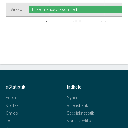
Virkso…
Enkeltmandsvirksomhed
2000
2010
2020
eStatistik
Indhold
Forside
Nyheder
Kontakt
Vidensbank
Om os
Specialstatistik
Job
Vores værktøjer