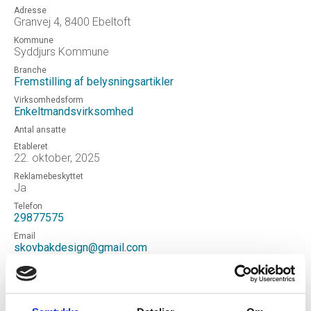
Adresse
Granvej 4, 8400 Ebeltoft
Kommune
Syddjurs Kommune
Branche
Fremstilling af belysningsartikler
Virksomhedsform
Enkeltmandsvirksomhed
Antal ansatte
Etableret
22. oktober, 2025
Reklamebeskyttet
Ja
Telefon
29877575
Email
skovbakdesign@gmail.com
Hjemmeside
http://skovbakdesign.com
Status
Aktiv