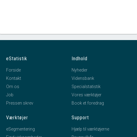
eStatistik
Indhold
Forside
Nyheder
Kontakt
Vidensbank
Om os
Specialstatistik
Job
Vores værktøjer
Pressen skrev
Book et foredrag
Værktøjer
Support
eSegmentering
Hjælp til værktøjerne