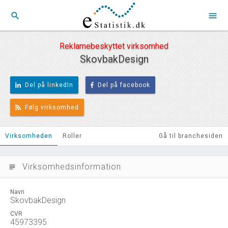
search
menu
Reklamebeskyttet virksomhed
SkovbakDesign
Del på linkedIn
Del på facebook
Følg virksomhed
Virksomheden
Roller
Gå til branchesiden
Virksomhedsinformation
subject
Navn
SkovbakDesign
CVR
45973395