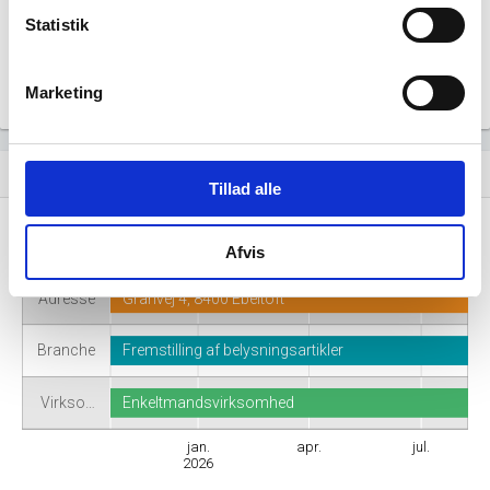
Statistik
Marketing
Virksomhedshistorik
event_note
Tillad alle
Navn
SkovbakDesign
Afvis
Adresse
Granvej 4, 8400 Ebeltoft
Branche
Fremstilling af belysningsartikler
Virkso…
Enkeltmandsvirksomhed
jan.
apr.
jul.
2026