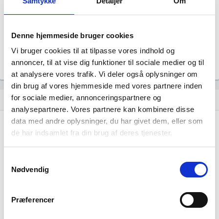
Samtykke
Detaljer
Om
Revisor
Uoplyst
Formål
Denne hjemmeside bruger cookies
Uoplyst
Vi bruger cookies til at tilpasse vores indhold og
Tegningsregel
Uoplyst
annoncer, til at vise dig funktioner til sociale medier og til
at analysere vores trafik. Vi deler også oplysninger om
din brug af vores hjemmeside med vores partnere inden
for sociale medier, annonceringspartnere og
Udvikling i antal ansatte
show_chart
analysepartnere. Vores partnere kan kombinere disse
data med andre oplysninger, du har givet dem, eller som
de har indsamlet fra din brug af deres tjenester.
Samtykkevalg
Nødvendig
SkovbakDesign har ikke haft nogen
beskæftigelse endnu. Vi kan derfor ikke
Præferencer
generere figuren for denne virksomhed.