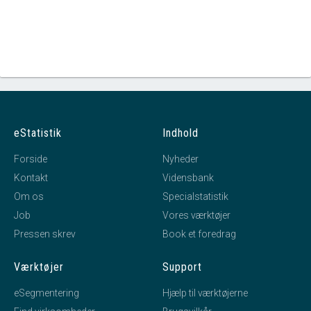
eStatistik
Indhold
Forside
Nyheder
Kontakt
Vidensbank
Om os
Specialstatistik
Job
Vores værktøjer
Pressen skrev
Book et foredrag
Værktøjer
Support
eSegmentering
Hjælp til værktøjerne