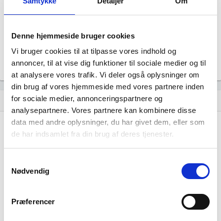
Samtykke
Detaljer
Om
Revisor
Uoplyst
Formål
Denne hjemmeside bruger cookies
Uoplyst
Vi bruger cookies til at tilpasse vores indhold og
Tegningsregel
Uoplyst
annoncer, til at vise dig funktioner til sociale medier og til
at analysere vores trafik. Vi deler også oplysninger om
din brug af vores hjemmeside med vores partnere inden
for sociale medier, annonceringspartnere og
Udvikling i antal ansatte
show_chart
analysepartnere. Vores partnere kan kombinere disse
data med andre oplysninger, du har givet dem, eller som
de har indsamlet fra din brug af deres tjenester.
Samtykkevalg
Nødvendig
Sneakpalace har ikke haft nogen
beskæftigelse endnu. Vi kan derfor ikke
Præferencer
generere figuren for denne virksomhed.