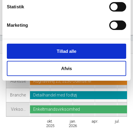
Statistik
Marketing
Virksomhedshistorik
event_note
Tillad alle
Navn
Sneakpalace
Afvis
Adresse
Rughavevej 25, 5230 Odense M
Branche
Detailhandel med fodtøj
Virkso…
Enkeltmandsvirksomhed
okt.
jan.
apr.
jul.
2025
2026