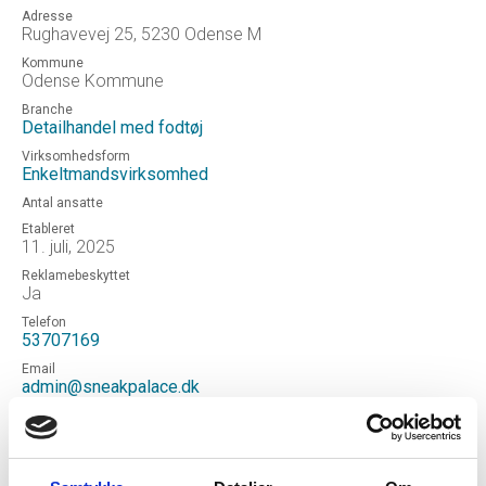
Adresse
Rughavevej 25, 5230 Odense M
Kommune
Odense Kommune
Branche
Detailhandel med fodtøj
Virksomhedsform
Enkeltmandsvirksomhed
Antal ansatte
Etableret
11. juli, 2025
Reklamebeskyttet
Ja
Telefon
53707169
Email
admin@sneakpalace.dk
Hjemmeside
http://sneakpalace.dk
Status
Aktiv