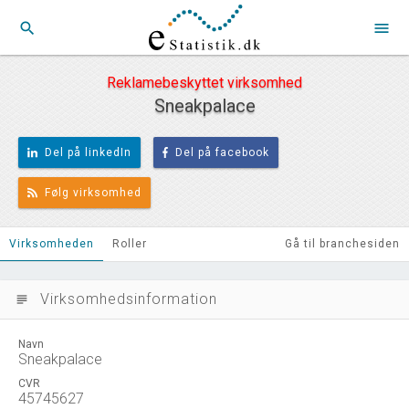
search
menu
Reklamebeskyttet virksomhed
Sneakpalace
Del på linkedIn
Del på facebook
Følg virksomhed
Virksomheden
Roller
Gå til branchesiden
Virksomhedsinformation
subject
Navn
Sneakpalace
CVR
45745627