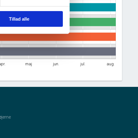
Tillad alle
apr.
maj
jun.
jul.
aug.
øjerne