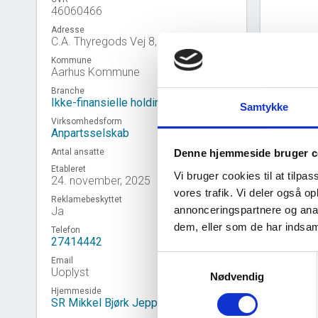
46060466
Adresse
C.A. Thyregods Vej 8, 8230 Åbyhøj
Kommune
Aarhus Kommune
Branche
Ikke-finansielle holdingselskaber
Samtykke
Virksomhedsform
Anpartsselskab
Antal ansatte
Denne hjemmeside bruger c
Etableret
Vi bruger cookies til at tilpas
24. november, 2025
vores trafik. Vi deler også 
Reklamebeskyttet
annonceringspartnere og anal
Ja
Virk
event_note
dem, eller som de har indsaml
Telefon
27414442
Samtykkevalg
Email
Uoplyst
Nødvendig
Hjemmeside
SR Mikkel Bjørk Jeppsson ApS