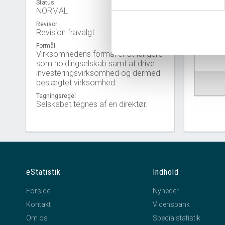
Status
NORMAL
Revisor
Revision fravalgt
Virkso
Formål
Virksomhedens formål er at fungere
som holdingselskab samt at drive
investeringsvirksomhed og dermed
beslægtet virksomhed.
Tegningsregel
Selskabet tegnes af en direktør.
eStatistik
Indhold
Forside
Nyheder
Kontakt
Vidensbank
Om os
Specialstatistik