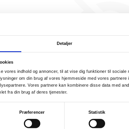
SR Mikkel Bjørk Jeppsson ApS
nogen beskæftigelse endnu. 
ikke generere figuren for de
Detaljer
ookies
se vores indhold og annoncer, til at vise dig funktioner til sociale
oplysninger om din brug af vores hjemmeside med vores partnere i
ysepartnere. Vores partnere kan kombinere disse data med andr
somhedshistorik
et fra din brug af deres tjenester.
Navn
SR Mikkel Bjørk Jeppsson ApS
Præferencer
Statistik
C.A. Thyregods Vej 8, 8230 Åbyhøj
Adresse