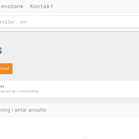
densbank
Kontakt
S
omhed
ler
 udvikling i virksomhed
kling i antal ansatte