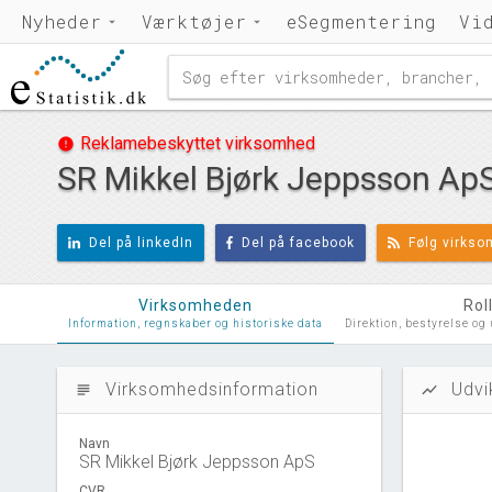
Nyheder
Værktøjer
eSegmentering
Vi
Reklamebeskyttet virksomhed
error
SR Mikkel Bjørk Jeppsson Ap
Del på linkedIn
Del på facebook
Følg virks
Virksomheden
Rol
Information, regnskaber og historiske data
Direktion, bestyrelse og
Virksomhedsinformation
Udvi
subject
show_chart
Navn
SR Mikkel Bjørk Jeppsson ApS
CVR