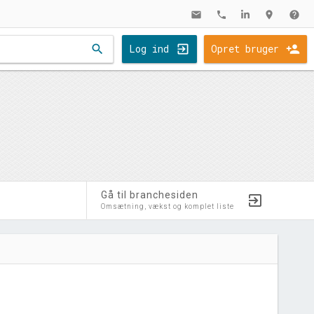
mail
phone
location_on
help
search
Log ind
Opret bruger
Gå til branchesiden
Omsætning, vækst og komplet liste