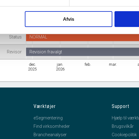
Branche
Ikke-finansielle holdingselskaber
Afvis
mhedsform
Anpartsselskab
Status
NORMAL
Revisor
Revision fravalgt
dec.
jan.
feb.
mar.
2025
2026
Værktøjer
Support
eSegmentering
Hjælp til værkt
Find virksomheder
Brugsvilkår
Brancheanalyser
Cookiepolitik