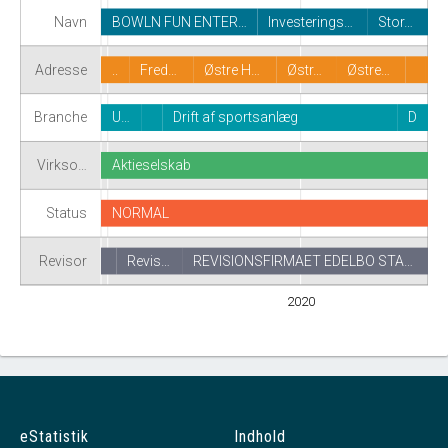
Navn
BOWLN FUN ENTER…
Investerings…
Stor…
Adresse
..
Fred…
Østre H…
Østr…
Østre…
Branche
U…
Drift af sportsanlæg
D
Virkso…
Aktieselskab
Status
NORMAL
Revisor
Revis…
REVISIONSFIRMAET EDELBO STA…
2020
eStatistik
Indhold