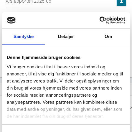
Årsrapporten 2025-06
file_download
Årsrapporten 2024-06
file_download
Årsrapporten 2023-06
file_download
Samtykke
Detaljer
Om
Årsrapporten 2022-06
file_download
Denne hjemmeside bruger cookies
Årsrapporten 2021-06
file_download
Vi bruger cookies til at tilpasse vores indhold og
annoncer, til at vise dig funktioner til sociale medier og til
at analysere vores trafik. Vi deler også oplysninger om
din brug af vores hjemmeside med vores partnere inden
Regnskaber
assignment
for sociale medier, annonceringspartnere og
analysepartnere. Vores partnere kan kombinere disse
Resultat i 1000
2025-06
2024-06
2023-06
2022
data med andre oplysninger, du har givet dem, eller som
DKK
de har indsamlet fra din brug af deres tjenester.
Nettoomsætning
-
-
-