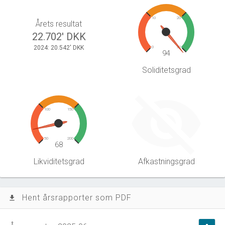
10
20
Årets resultat
22.702' DKK
2024: 20.542' DKK
0
30
94
Soliditetsgrad
100
150
50
200
68
Likviditetsgrad
Afkastningsgrad
Hent årsrapporter som PDF
file_download