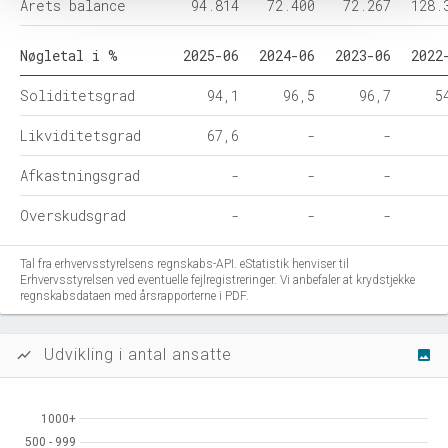
Årets balance
94.814
72.400
72.267
128.
Nøgletal i %
2025-06
2024-06
2023-06
2022
Soliditetsgrad
94,1
96,5
96,7
5
Likviditetsgrad
67,6
-
-
Afkastningsgrad
-
-
-
Overskudsgrad
-
-
-
Tal fra erhvervsstyrelsens regnskabs-API. eStatistik henviser til
Erhvervsstyrelsen ved eventuelle fejlregistreringer. Vi anbefaler at krydstjekke
regnskabsdataen med årsrapporterne i PDF.
Udvikling i antal ansatte
show_chart
image
1000+
1000+
500 - 999
500 - 999