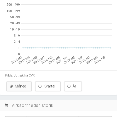
200 - 499
200 - 499
100 - 199
100 - 199
50 - 99
50 - 99
20 - 49
20 - 49
10 - 19
10 - 19
5 - 9
5 - 9
2 - 4
2 - 4
1
1
0
0
2015 M9
2016 M9
2017 M9
2018 M9
2015 M5
2016 M5
2017 M5
2018 M5
2018 M1
2015 M1
2016 M1
2017 M1
Kilde: Udtræk fra CVR.
Måned
Kvartal
År
Virksomhedshistorik
event_note