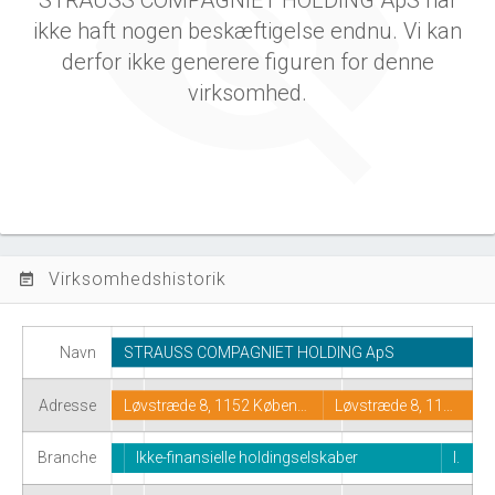
STRAUSS COMPAGNIET HOLDING ApS har
ikke haft nogen beskæftigelse endnu. Vi kan
derfor ikke generere figuren for denne
virksomhed.
Virksomhedshistorik
event_note
Navn
STRAUSS COMPAGNIET HOLDING ApS
Adresse
Løvstræde 8, 1152 Køben…
Løvstræde 8, 11…
Branche
Ikke-finansielle holdingselskaber
I.