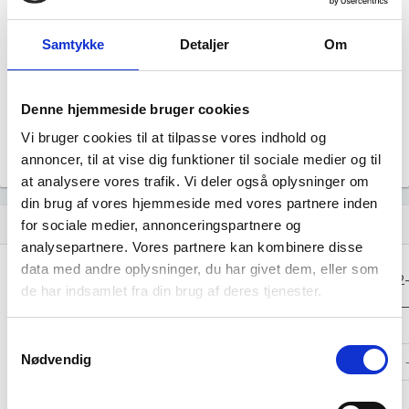
file_download
Samtykke
Detaljer
Om
Årsrapporten 2023-12
file_download
Årsrapporten 2022-12
file_download
Denne hjemmeside bruger cookies
Vi bruger cookies til at tilpasse vores indhold og
Årsrapporten 2021-12
file_download
annoncer, til at vise dig funktioner til sociale medier og til
at analysere vores trafik. Vi deler også oplysninger om
din brug af vores hjemmeside med vores partnere inden
Regnskaber
assignment
for sociale medier, annonceringspartnere og
analysepartnere. Vores partnere kan kombinere disse
data med andre oplysninger, du har givet dem, eller som
Resultat i 1000
2025-12
2024-12
2023-12
2022
DKK
de har indsamlet fra din brug af deres tjenester.
Nettoomsætning
-
-
-
Samtykkevalg
Nødvendig
Bruttofortjeneste
-11
-13
-20
Driftsresultat
-
-
-