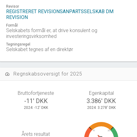
Revisor
REGISTRERET REVISIONSANPARTSSELSKAB DM
REVISION
Formål
Selskabets formål er, at drive konsulent og
investeringsvirksomhed
Tegningsregel
Selskabet tegnes af en direktør
Regnskabsoversigt for 2025
speed
Bruttofortjeneste
Egenkapital
-11' DKK
3.386' DKK
2024: -12' DKK
2024: 3.278' DKK
10
20
Årets resultat