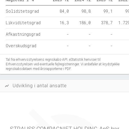
Soliditetsgrad
84,0
98,8
99,1
9
Likviditetsgrad
16,3
186,0
378,7
1.72
Afkastningsgrad
-
-
-
Overskudsgrad
-
-
-
Tal fra erhvervsstyrelsens regnskabs-API. eStatistik henviser til
Erhvervsstyrelsen ved eventuelle fejlregistreringer. Vi anbefaler at krydstjekke
regnskabsdataen med årsrapporterne i PDF.
Udvikling i antal ansatte
show_chart