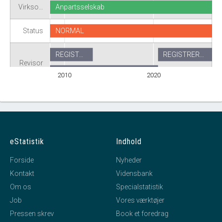
Virkso…
Anpartsselskab
Status
NORMAL
REGIST…
REGISTRER…
Revisor
Revision fravalgt
2010
2020
eStatistik
Indhold
Forside
Nyheder
Kontakt
Vidensbank
Om os
Specialstatistik
Job
Vores værktøjer
Pressen skrev
Book et foredrag