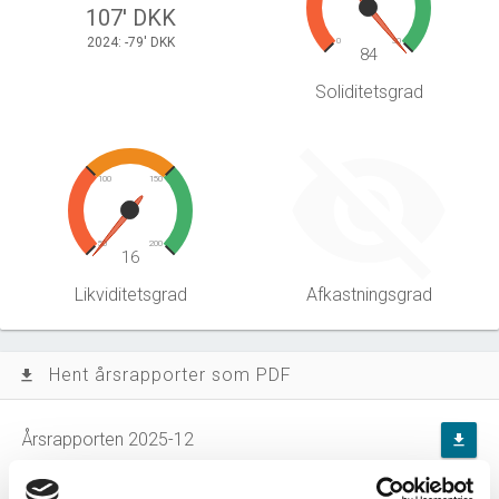
107' DKK
2024: -79' DKK
0
30
84
Soliditetsgrad
100
150
50
200
16
Likviditetsgrad
Afkastningsgrad
Hent årsrapporter som PDF
file_download
Årsrapporten 2025-12
file_download
Årsrapporten 2024-12