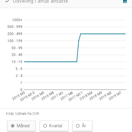
Udvikling i antal ansatte
show_chart
image
1000+
1000+
500 - 999
500 - 999
200 - 499
200 - 499
100 - 199
100 - 199
50 - 99
50 - 99
20 - 49
20 - 49
10 - 19
10 - 19
5 - 9
5 - 9
2 - 4
2 - 4
1
1
0
0
2018 M4
2015 M10
2016 M3
2016 M8
2017 M1
2017 M6
2017 M11
2018 M9
2019 M2
2019 M7
2015 M5
Kilde: Udtræk fra CVR.
Måned
Kvartal
År