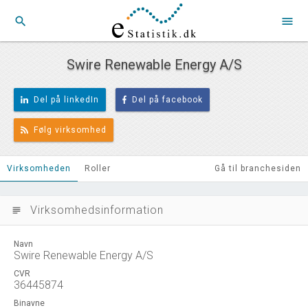
search
menu
Swire Renewable Energy A/S
Del på linkedIn
Del på facebook
Følg virksomhed
Virksomheden
Roller
Gå til branchesiden
Virksomhedsinformation
subject
Navn
Swire Renewable Energy A/S
CVR
36445874
Binavne