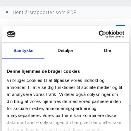
Hent årsrapporter som PDF
file_download
Årsrapporten 2025-12
file_download
Årsrapporten 2024-12
file_download
Samtykke
Detaljer
Om
Årsrapporten 2023-12
file_download
Denne hjemmeside bruger cookies
Årsrapporten 2022-12
file_download
Vi bruger cookies til at tilpasse vores indhold og
annoncer, til at vise dig funktioner til sociale medier og til
Årsrapporten 2021-12
file_download
at analysere vores trafik. Vi deler også oplysninger om
din brug af vores hjemmeside med vores partnere inden
for sociale medier, annonceringspartnere og
analysepartnere. Vores partnere kan kombinere disse
Regnskaber
assignment
data med andre oplysninger, du har givet dem, eller som
de har indsamlet fra din brug af deres tjenester.