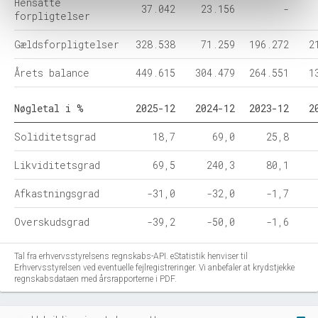
Hensatte
37.042
23.156
-
forpligtelser
Gældsforpligtelser
328.538
71.259
196.272
2
Årets balance
449.615
304.479
264.551
1
Nøgletal i %
2025-12
2024-12
2023-12
2
Soliditetsgrad
18,7
69,0
25,8
Likviditetsgrad
69,5
240,3
80,1
Afkastningsgrad
-31,0
-32,0
-1,7
Overskudsgrad
-39,2
-50,0
-1,6
Tal fra erhvervsstyrelsens regnskabs-API. eStatistik henviser til
Erhvervsstyrelsen ved eventuelle fejlregistreringer. Vi anbefaler at krydstjekke
regnskabsdataen med årsrapporterne i PDF.