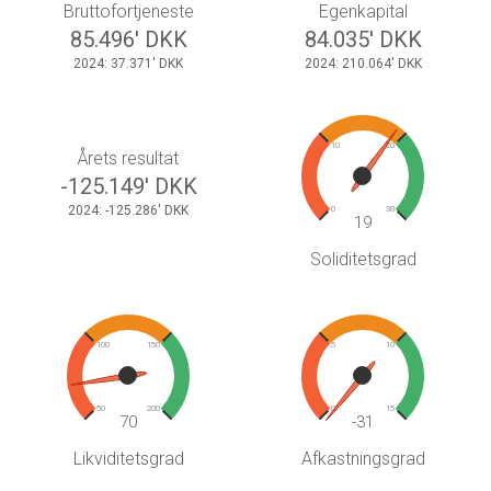
Bruttofortjeneste
Egenkapital
85.496' DKK
84.035' DKK
2024: 37.371' DKK
2024: 210.064' DKK
10
20
Årets resultat
-125.149' DKK
2024: -125.286' DKK
0
30
19
Soliditetsgrad
100
150
5
10
50
200
0
15
70
-31
Likviditetsgrad
Afkastningsgrad