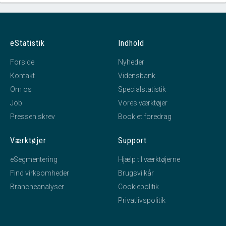
eStatistik
Indhold
Forside
Nyheder
Kontakt
Vidensbank
Om os
Specialstatistik
Job
Vores værktøjer
Pressen skrev
Book et foredrag
Værktøjer
Support
eSegmentering
Hjælp til værktøjerne
Find virksomheder
Brugsvilkår
Brancheanalyser
Cookiepolitik
Privatlivspolitik