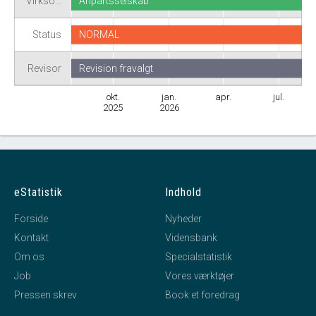
Virkso…
Anpartsselskab
Status
NORMAL
Revisor
Revision fravalgt
okt.
jan.
apr.
jul.
2025
2026
eStatistik
Indhold
Forside
Nyheder
Kontakt
Vidensbank
Om os
Specialstatistik
Job
Vores værktøjer
Pressen skrev
Book et foredrag