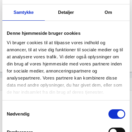
Sydfyns frugt & grønt 2025 ApS
Status
Samtykke
Detaljer
Om
NORMAL
Revisor
Revision fravalgt
Denne hjemmeside bruger cookies
Formål
Selskabets formål er at udøve virksomhed med handel og
Vi bruger cookies til at tilpasse vores indhold og
service samt aktiviteter i tilknytning hertil.
annoncer, til at vise dig funktioner til sociale medier og til
Tegningsregel
at analysere vores trafik. Vi deler også oplysninger om
Selskabet tegnes af en direktør.
din brug af vores hjemmeside med vores partnere inden
for sociale medier, annonceringspartnere og
analysepartnere. Vores partnere kan kombinere disse
Udvikling i antal ansatte
show_chart
data med andre oplysninger, du har givet dem, eller som
de har indsamlet fra din brug af deres tjenester.
Samtykkevalg
Nødvendig