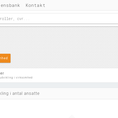
densbank
Kontakt
omhed
ler
 udvikling i virksomhed
kling i antal ansatte