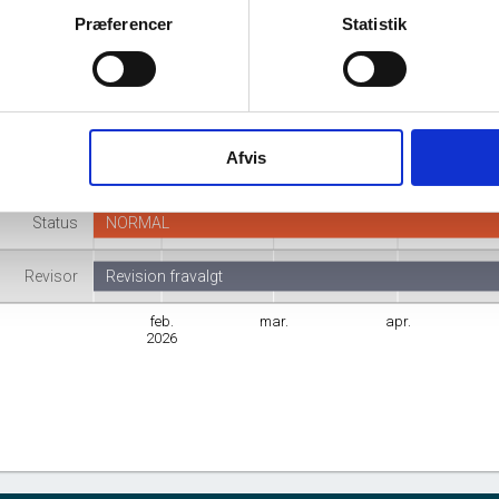
Navn
Tangle Shield ApS
Præferencer
Statistik
Adresse
Smedevænget 1B, 3100 Hornbæk
Branche
Aktiviteter inden for forsvar
Afvis
mhedsform
Anpartsselskab
Status
NORMAL
Revisor
Revision fravalgt
feb.
mar.
apr.
2026