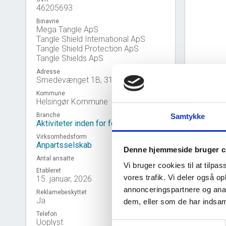
46205693
Binavne
Mega Tangle ApS
Tangle Shield International ApS
Tangle Shield Protection ApS
Tangle Shields ApS
Adresse
Smedevænget 1B, 3100 Hornbæk
Kommune
Helsingør Kommune
Branche
Samtykke
Aktiviteter inden for forsvar
Virksomhedsform
Anpartsselskab
Denne hjemmeside bruger c
Antal ansatte
Vi bruger cookies til at tilpas
Etableret
vores trafik. Vi deler også 
15. januar, 2026
annonceringspartnere og anal
Reklamebeskyttet
Virk
event_note
Ja
dem, eller som de har indsaml
Telefon
Uoplyst
Samtykkevalg