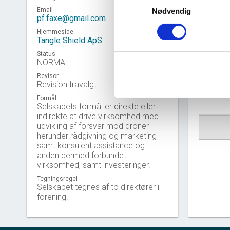
Email
Nødvendig
pf.faxe@gmail.com
Hjemmeside
Tangle Shield ApS
Status
NORMAL
Revisor
Virkso
Revision fravalgt
Formål
Selskabets formål er direkte eller
indirekte at drive virksomhed med
udvikling af forsvar mod droner
herunder rådgivning og marketing
samt konsulent assistance og
anden dermed forbundet
virksomhed, samt investeringer.
Tegningsregel
Selskabet tegnes af to direktører i
forening.