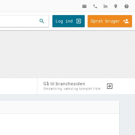
mail
phone
location_on
help
search
Log ind
Opret bruger
Gå til branchesiden
Omsætning, vækst og komplet liste