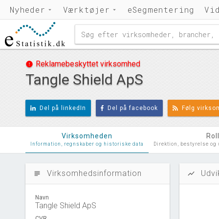
Nyheder
Værktøjer
eSegmentering
Vi
Reklamebeskyttet virksomhed
error
Tangle Shield ApS
Del på linkedIn
Del på facebook
Følg virks
Virksomheden
Rol
Information, regnskaber og historiske data
Direktion, bestyrelse og
Virksomhedsinformation
Udvi
subject
show_chart
Navn
Tangle Shield ApS
CVR